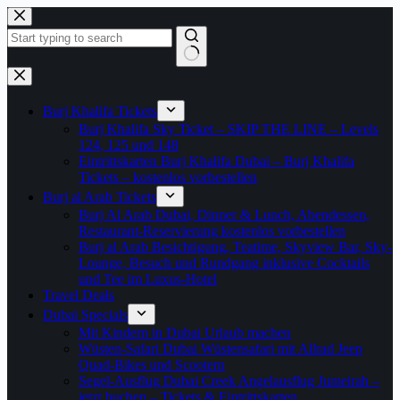
Zum
Inhalt
springen
Keine
Ergebnisse
Burj Khalifa Tickets
Burj Khalifa Sky Ticket – SKIP THE LINE – Levels
124, 125 und 148
Eintrittskarten Burj Khalifa Dubai – Burj Khalifa
Tickets – kostenlos vorbestellen
Burj al Arab Tickets
Burj Al Arab Dubai, Dinner & Lunch, Abendessen,
Restaurant-Reservierung kostenlos vorbestellen
Burj al Arab Besichtigung, Teatime, Skyview Bar, Sky-
Lounge, Besuch und Rundgang inklusive Cocktails
und Tee im Luxus-Hotel
Travel Deals
Dubai Specials
Mit Kindern in Dubai Urlaub machen
Wüsten-Safari Dubai Wüstensafari mit Allrad Jeep
Quad-Bikes und Scootern
Segel-Ausflug Dubai Creek Angelausflug Jumeirah –
jetzt buchen – Tickets & Eintrittskarten