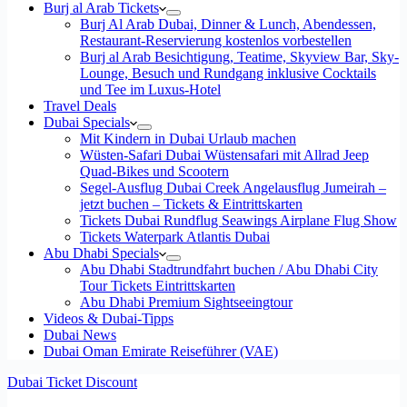
Burj al Arab Tickets
Burj Al Arab Dubai, Dinner & Lunch, Abendessen,
Restaurant-Reservierung kostenlos vorbestellen
Burj al Arab Besichtigung, Teatime, Skyview Bar, Sky-
Lounge, Besuch und Rundgang inklusive Cocktails
und Tee im Luxus-Hotel
Travel Deals
Dubai Specials
Mit Kindern in Dubai Urlaub machen
Wüsten-Safari Dubai Wüstensafari mit Allrad Jeep
Quad-Bikes und Scootern
Segel-Ausflug Dubai Creek Angelausflug Jumeirah –
jetzt buchen – Tickets & Eintrittskarten
Tickets Dubai Rundflug Seawings Airplane Flug Show
Tickets Waterpark Atlantis Dubai
Abu Dhabi Specials
Abu Dhabi Stadtrundfahrt buchen / Abu Dhabi City
Tour Tickets Eintrittskarten
Abu Dhabi Premium Sightseeingtour
Videos & Dubai-Tipps
Dubai News
Dubai Oman Emirate Reiseführer (VAE)
Dubai Ticket Discount