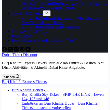
Tickets Dubai Rundflug Seawings Airplane Flug Show
Tickets Waterpark Atlantis Dubai
Abu Dhabi Specials
Abu Dhabi Stadtrundfahrt buchen / Abu Dhabi City
Tour Tickets Eintrittskarten
Abu Dhabi Premium Sightseeingtour
Videos & Dubai-Tipps
Dubai News
Dubai Oman Emirate Reiseführer (VAE)
Dubai Ticket Discount
Burj Khalifa Express Tickets. Burj al Arab Eintritt & Besuch. Abu
Dhabi Aktivitäten & Aktuelle Dubai Reise-Angebote.
Suchen
Burj Khalifa Express Tickets
Burj Khalifa Tickets
Burj Khalifa Sky Ticket – SKIP THE LINE – Levels
124, 125 und 148
Eintrittskarten Burj Khalifa Dubai – Burj Khalifa
Tickets – kostenlos vorbestellen