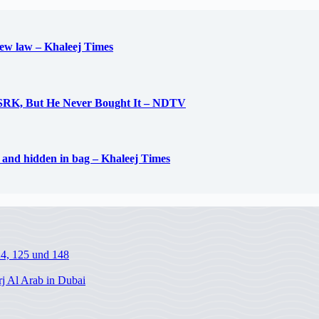
new law – Khaleej Times
 SRK, But He Never Bought It – NDTV
d and hidden in bag – Khaleej Times
24, 125 und 148
j Al Arab in Dubai