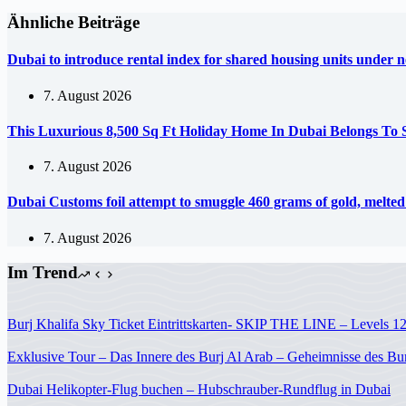
Ähnliche Beiträge
Dubai to introduce rental index for shared housing units under 
7. August 2026
This Luxurious 8,500 Sq Ft Holiday Home In Dubai Belongs To
7. August 2026
Dubai Customs foil attempt to smuggle 460 grams of gold, melte
7. August 2026
Im Trend
Burj Khalifa Sky Ticket Eintrittskarten- SKIP THE LINE – Levels 1
Exklusive Tour – Das Innere des Burj Al Arab – Geheimnisse des Bur
Dubai Helikopter-Flug buchen – Hubschrauber-Rundflug in Dubai