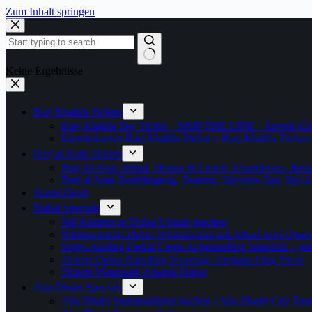
Zum Inhalt springen
Keine Ergebnisse
Burj Khalifa Tickets
Burj Khalifa Sky Ticket – SKIP THE LINE – Levels 12
Eintrittskarten Burj Khalifa Dubai – Burj Khalifa Tickets
Burj al Arab Tickets
Burj Al Arab Dubai, Dinner & Lunch, Abendessen, Resta
Burj al Arab Besichtigung, Teatime, Skyview Bar, Sky
Travel Deals
Dubai Specials
Mit Kindern in Dubai Urlaub machen
Wüsten-Safari Dubai Wüstensafari mit Allrad Jeep Quad
Segel-Ausflug Dubai Creek Angelausflug Jumeirah – jetzt
Tickets Dubai Rundflug Seawings Airplane Flug Show
Tickets Waterpark Atlantis Dubai
Abu Dhabi Specials
Abu Dhabi Stadtrundfahrt buchen / Abu Dhabi City Tour T