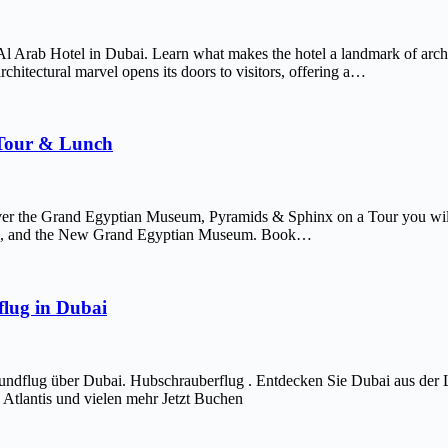
Al Arab Hotel in Dubai. Learn what makes the hotel a landmark of arch
chitectural marvel opens its doors to visitors, offering a…
 Tour & Lunch
er the Grand Egyptian Museum, Pyramids & Sphinx on a Tour you will 
afre, and the New Grand Egyptian Museum. Book…
lug in Dubai
ndflug über Dubai. Hubschrauberflug . Entdecken Sie Dubai aus der 
Atlantis und vielen mehr Jetzt Buchen