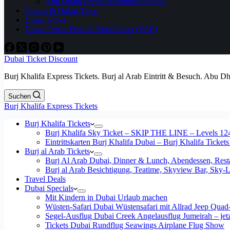
Abu Dhabi Premium Sightseeingtour
Videos & Dubai-Tipps
Dubai News
Dubai Oman Emirate Reiseführer (VAE)
Dubai Ticket Discount
Burj Khalifa Express Tickets. Burj al Arab Eintritt & Besuch. Abu D
Suchen
Burj Khalifa Express Tickets
Burj Khalifa Tickets
Burj Khalifa Sky Ticket – SKIP THE LINE – Levels 12
Eintrittskarten Burj Khalifa Dubai – Burj Khalifa Tickets
Burj al Arab Tickets
Burj Al Arab Dubai, Dinner & Lunch, Abendessen, Resta
Burj al Arab Besichtigung, Teatime, Skyview Bar, Sky
Travel Deals
Dubai Specials
Mit Kindern in Dubai Urlaub machen
Wüsten-Safari Dubai Wüstensafari mit Allrad Jeep Quad
Segel-Ausflug Dubai Creek Angelausflug Jumeirah – jetzt
Tickets Dubai Rundflug Seawings Airplane Flug Show