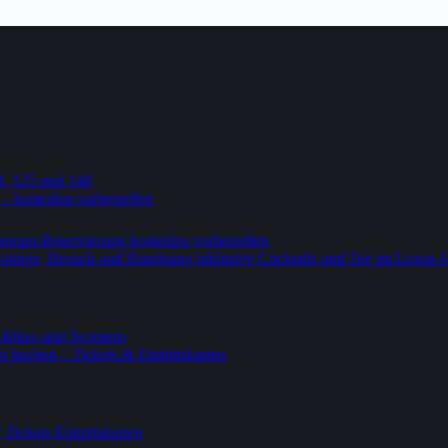
4, 125 und 148
 – kostenlos vorbestellen
urant-Reservierung kostenlos vorbestellen
-Lounge, Besuch und Rundgang inklusive Cocktails und Tee im Luxus-
-Bikes und Scootern
 buchen – Tickets & Eintrittskarten
ickets Eintrittskarten