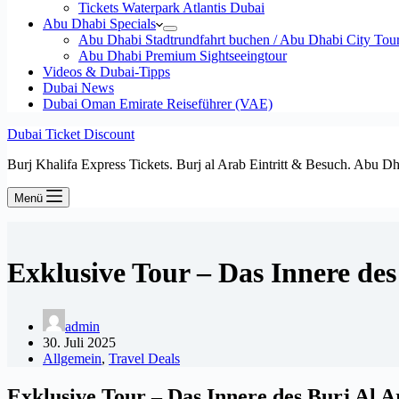
Tickets Waterpark Atlantis Dubai
Abu Dhabi Specials
Abu Dhabi Stadtrundfahrt buchen / Abu Dhabi City Tour T
Abu Dhabi Premium Sightseeingtour
Videos & Dubai-Tipps
Dubai News
Dubai Oman Emirate Reiseführer (VAE)
Dubai Ticket Discount
Burj Khalifa Express Tickets. Burj al Arab Eintritt & Besuch. Abu D
Menü
Exklusive Tour – Das Innere de
admin
30. Juli 2025
Allgemein
,
Travel Deals
Exklusive Tour – Das Innere des Burj Al A