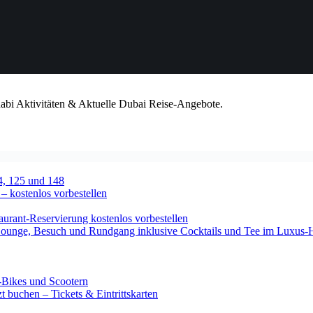
habi Aktivitäten & Aktuelle Dubai Reise-Angebote.
4, 125 und 148
 – kostenlos vorbestellen
urant-Reservierung kostenlos vorbestellen
-Lounge, Besuch und Rundgang inklusive Cocktails und Tee im Luxus-
-Bikes und Scootern
 buchen – Tickets & Eintrittskarten