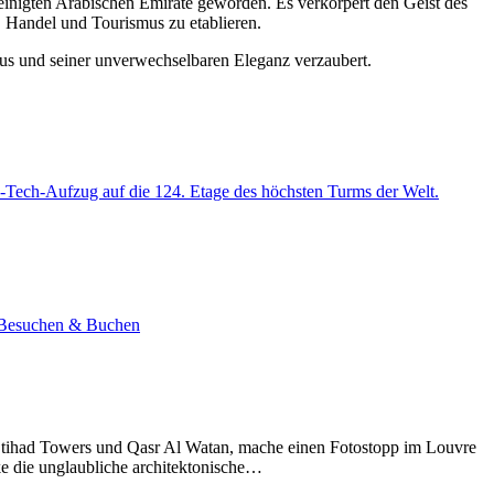
einigten Arabischen Emirate geworden. Es verkörpert den Geist des
s, Handel und Tourismus zu etablieren.
uxus und seiner unverwechselbaren Eleganz verzaubert.
-Tech-Aufzug auf die 124. Etage des höchsten Turms der Welt.
e. Besuchen & Buchen
Etihad Towers und Qasr Al Watan, mache einen Fotostopp im Louvre
ke die unglaubliche architektonische…