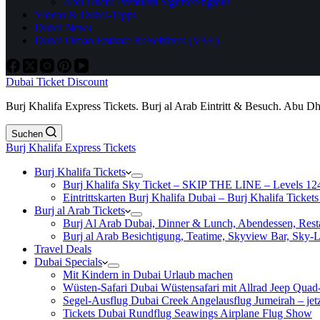
Abu Dhabi Premium Sightseeingtour
Videos & Dubai-Tipps
Dubai News
Dubai Oman Emirate Reiseführer (VAE)
Dubai Ticket Discount
Burj Khalifa Express Tickets. Burj al Arab Eintritt & Besuch. Abu D
Suchen
Burj Khalifa Express Tickets
Burj Khalifa Tickets
Burj Khalifa Sky Ticket – SKIP THE LINE – Levels 12
Eintrittskarten Burj Khalifa Dubai – Burj Khalifa Tickets
Burj al Arab Tickets
Burj Al Arab Dubai, Dinner & Lunch, Abendessen, Resta
Burj al Arab Besichtigung, Teatime, Skyview Bar, Sky
Travel Deals
Dubai Specials
Mit Kindern in Dubai Urlaub machen
Wüsten-Safari Dubai Wüstensafari mit Allrad Jeep Quad
Segel-Ausflug Dubai Creek Angelausflug Jumeirah – jetzt
Tickets Dubai Rundflug Seawings Airplane Flug Show