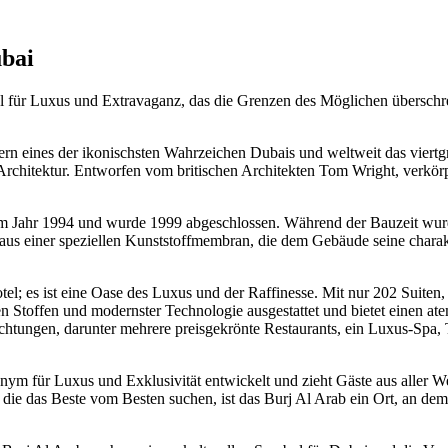
ubai
l für Luxus und Extravaganz, das die Grenzen des Möglichen überschreit
n eines der ikonischsten Wahrzeichen Dubais und weltweit das viertgrö
hitektur. Entworfen vom britischen Architekten Tom Wright, verkörpe
m Jahr 1994 und wurde 1999 abgeschlossen. Während der Bauzeit wur
t aus einer speziellen Kunststoffmembran, die dem Gebäude seine charak
el; es ist eine Oase des Luxus und der Raffinesse. Mit nur 202 Suiten, d
len Stoffen und modernster Technologie ausgestattet und bietet einen 
ichtungen, darunter mehrere preisgekrönte Restaurants, ein Luxus-Spa
m für Luxus und Exklusivität entwickelt und zieht Gäste aus aller Welt 
die das Beste vom Besten suchen, ist das Burj Al Arab ein Ort, an de