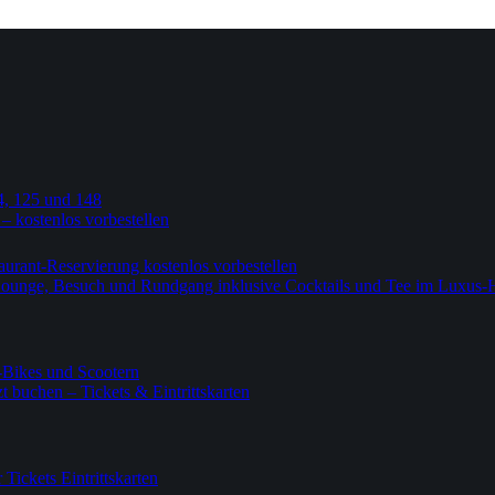
4, 125 und 148
 – kostenlos vorbestellen
urant-Reservierung kostenlos vorbestellen
-Lounge, Besuch und Rundgang inklusive Cocktails und Tee im Luxus-
-Bikes und Scootern
 buchen – Tickets & Eintrittskarten
ickets Eintrittskarten