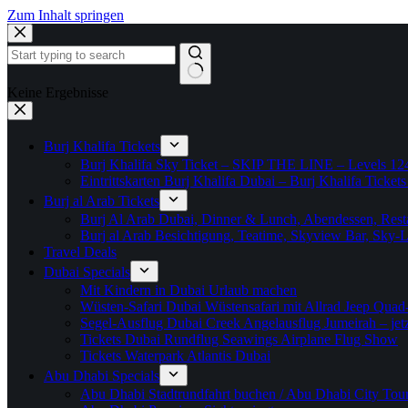
Zum Inhalt springen
Keine Ergebnisse
Burj Khalifa Tickets
Burj Khalifa Sky Ticket – SKIP THE LINE – Levels 12
Eintrittskarten Burj Khalifa Dubai – Burj Khalifa Tickets
Burj al Arab Tickets
Burj Al Arab Dubai, Dinner & Lunch, Abendessen, Resta
Burj al Arab Besichtigung, Teatime, Skyview Bar, Sky
Travel Deals
Dubai Specials
Mit Kindern in Dubai Urlaub machen
Wüsten-Safari Dubai Wüstensafari mit Allrad Jeep Quad
Segel-Ausflug Dubai Creek Angelausflug Jumeirah – jetzt
Tickets Dubai Rundflug Seawings Airplane Flug Show
Tickets Waterpark Atlantis Dubai
Abu Dhabi Specials
Abu Dhabi Stadtrundfahrt buchen / Abu Dhabi City Tour T