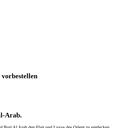
 vorbestellen
al-Arab.
l Burj Al Arab den Flair und Luxus des Orient zu entdecken.