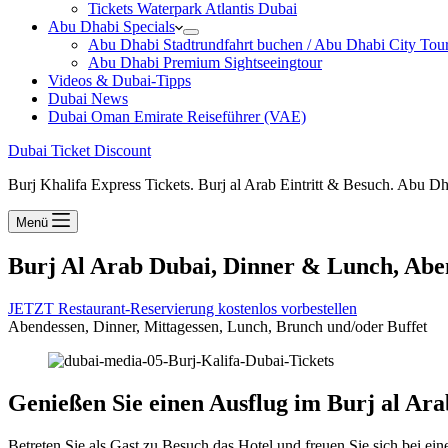
Tickets Waterpark Atlantis Dubai
Abu Dhabi Specials
Abu Dhabi Stadtrundfahrt buchen / Abu Dhabi City Tour T
Abu Dhabi Premium Sightseeingtour
Videos & Dubai-Tipps
Dubai News
Dubai Oman Emirate Reiseführer (VAE)
Dubai Ticket Discount
Burj Khalifa Express Tickets. Burj al Arab Eintritt & Besuch. Abu D
Menü
Burj Al Arab Dubai, Dinner & Lunch, Aben
JETZT Restaurant-Reservierung kostenlos vorbestellen
Abendessen, Dinner, Mittagessen, Lunch, Brunch und/oder Buffet
Genießen Sie einen Ausflug im Burj al Ar
Betreten Sie als Gast zu Besuch das Hotel und freuen Sie sich bei 