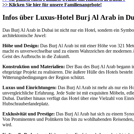
>> Klicken Sie hier für unsere Familienangebote!
Infos über Luxus-Hotel Burj Al Arab in D
Das Burj Al Arab in Dubai ist nicht nur ein Hotel, sondern ein Symbo
architektonische Juwel:
Höhe und Design:
Das Burj Al Arab ist mit einer Höhe von 321 Meter
macht es unverwechselbar und zu einem Wahrzeichen der modernen Arc
Geist des Aufbruchs in die Zukunft.
Konstruktion und Materialien:
Der Bau des Burj Al Arab begann i
ehrgeizige Projekt zu realisieren. Die äußere Hülle des Hotels besteh
Witterungsbedingungen der Region schützt.
Luxus und Einrichtungen:
Das Burj Al Arab ist mehr als nur ein Hot
unvergleichliche Erfahrung. Jede Suite ist mit exquisiten Möbeln, ed
Dubai. Darüber hinaus verfügt das Hotel über eine Vielzahl von Einr
Hubschrauberlandeplatz.
Exklusivität und Prestige:
Das Burj Al Arab hat sich zu einem Synony
Von Prominenten und Politikern bis hin zu wohlhabenden Reisenden, 
wird.