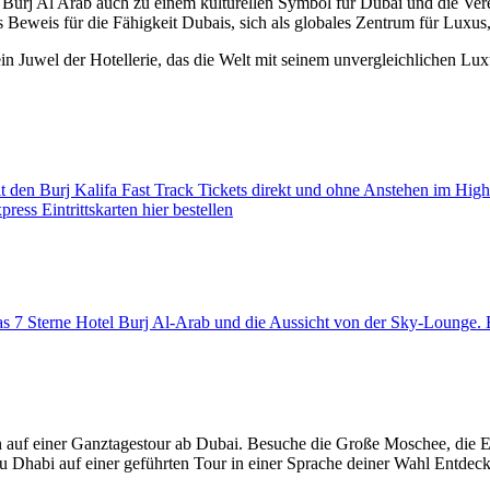
 Burj Al Arab auch zu einem kulturellen Symbol für Dubai und die Ver
als Beweis für die Fähigkeit Dubais, sich als globales Zentrum für Luxu
ein Juwel der Hotellerie, das die Welt mit seinem unvergleichlichen L
den Burj Kalifa Fast Track Tickets direkt und ohne Anstehen im High
ess Eintrittskarten hier bestellen
 das 7 Sterne Hotel Burj Al-Arab und die Aussicht von der Sky-Loung
 auf einer Ganztagestour ab Dubai. Besuche die Große Moschee, die 
u Dhabi auf einer geführten Tour in einer Sprache deiner Wahl Entdec