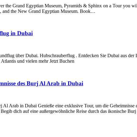
er the Grand Egyptian Museum, Pyramids & Sphinx on a Tour you will 
afre, and the New Grand Egyptian Museum. Book…
lug in Dubai
ndflug über Dubai. Hubschrauberflug . Entdecken Sie Dubai aus der 
Atlantis und vielen mehr Jetzt Buchen
imnisse des Burj Al Arab in Dubai
j Al Arab in Dubai Genieße eine exklusive Tour, um die Geheimnisse d
 Begib dich auf eine außergewöhnliche Reise durch das ikonische Bur