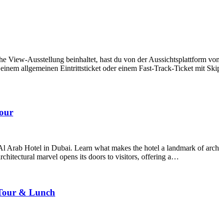
The View-Ausstellung beinhaltet, hast du von der Aussichtsplattform v
em allgemeinen Eintrittsticket oder einem Fast-Track-Ticket mit Skip-
Tour
Al Arab Hotel in Dubai. Learn what makes the hotel a landmark of arch
chitectural marvel opens its doors to visitors, offering a…
 Tour & Lunch