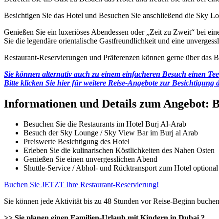
Besichtigen Sie das Hotel und Besuchen Sie anschließend die Sky L
Genießen Sie ein luxeriöses Abendessen oder „Zeit zu Zweit“ bei ei
Sie die legendäre orientalische Gastfreundlichkeit und eine unvergessl
Restaurant-Reservierungen und Präferenzen können gerne über das Buc
Sie können alternativ auch zu einem einfacheren Besuch einen Tee
Bitte klicken Sie hier für weitere Reise-Angebote zur Besichtigung 
Informationen und Details zum Angebot: B
Besuchen Sie die Restaurants im Hotel Burj Al-Arab
Besuch der Sky Lounge / Sky View Bar im Burj al Arab
Preiswerte Besichtigung des Hotel
Erleben Sie die kulinarischen Köstlichkeiten des Nahen Osten
Genießen Sie einen unvergesslichen Abend
Shuttle-Service / Abhol- und Rücktransport zum Hotel optional
Buchen Sie JETZT Ihre Restaurant-Reservierung!
Sie können jede Aktivität bis zu 48 Stunden vor Reise-Beginn buchen
>> Sie planen einen Familien-Urlaub mit Kindern in Dubai ?