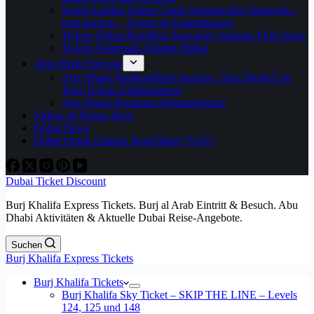
Segel-Ausflug Dubai Creek Angelausflug Jumeirah –
jetzt buchen – Tickets & Eintrittskarten
Tickets Dubai Rundflug Seawings Airplane Flug Show
Tickets Waterpark Atlantis Dubai
Abu Dhabi Specials
Abu Dhabi Stadtrundfahrt buchen / Abu Dhabi City
Tour Tickets Eintrittskarten
Abu Dhabi Premium Sightseeingtour
Videos & Dubai-Tipps
Dubai News
Dubai Oman Emirate Reiseführer (VAE)
Dubai Ticket Discount
Burj Khalifa Express Tickets. Burj al Arab Eintritt & Besuch. Abu
Dhabi Aktivitäten & Aktuelle Dubai Reise-Angebote.
Suchen
Burj Khalifa Express Tickets
Burj Khalifa Tickets
Burj Khalifa Sky Ticket – SKIP THE LINE – Levels
124, 125 und 148