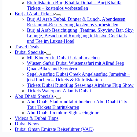
Eintrittskarten Burj Khalifa Dubai – Burj Khalifa
Tickets – kostenlos vorbestellen
Burj al Arab Tickets
Burj Al Arab Dubai, Dinner & Lunch, Abendessen,
Restaurant-Reservierung kostenlos vorbestellen
Burj al Arab Besichtigung, Teatime, Skyview Bar, Sky-
Lounge, Besuch und Rundgang inklusive Cocktails
und Tee im Luxus-Hotel
Travel Deals
Dubai Specials
Mit Kindern in Dubai Urlaub machen
Wüsten-Safari Dubai Wüstensafari mit Allrad Jeep
Quad-Bikes und Scootern
Segel-Ausflug Dubai Creek Angelausflug Jumeirah –
jetzt buchen – Tickets & Eintrittskarten
Tickets Dubai Rundflug Seawings Airplane Flug Show
Tickets Waterpark Atlantis Dubai
Abu Dhabi Specials
Abu Dhabi Stadtrundfahrt buchen / Abu Dhabi City
Tour Tickets Eintrittskarten
Abu Dhabi Premium Sightseeingtour
Videos & Dubai-Tipps
Dubai News
Dubai Oman Emirate Reiseführer (VAE)