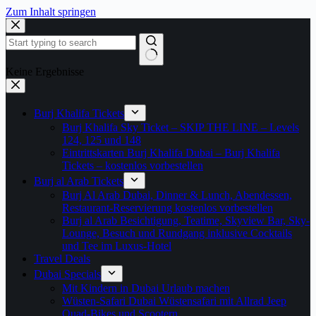
Zum Inhalt springen
Keine Ergebnisse
Burj Khalifa Tickets
Burj Khalifa Sky Ticket – SKIP THE LINE – Levels
124, 125 und 148
Eintrittskarten Burj Khalifa Dubai – Burj Khalifa
Tickets – kostenlos vorbestellen
Burj al Arab Tickets
Burj Al Arab Dubai, Dinner & Lunch, Abendessen,
Restaurant-Reservierung kostenlos vorbestellen
Burj al Arab Besichtigung, Teatime, Skyview Bar, Sky-
Lounge, Besuch und Rundgang inklusive Cocktails
und Tee im Luxus-Hotel
Travel Deals
Dubai Specials
Mit Kindern in Dubai Urlaub machen
Wüsten-Safari Dubai Wüstensafari mit Allrad Jeep
Quad-Bikes und Scootern