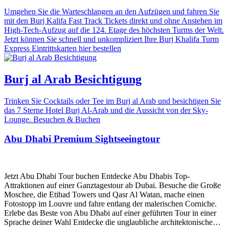
Umgehen Sie die Warteschlangen an den Aufzügen und fahren Sie
mit den Burj Kalifa Fast Track Tickets direkt und ohne Anstehen im
High-Tech-Aufzug auf die 124. Etage des höchsten Turms der Welt.
Jetzt können Sie schnell und unkompliziert Ihre Burj Khalifa Turm
Express Eintrittskarten hier bestellen
Burj al Arab Besichtigung
Trinken Sie Cocktails oder Tee im Burj al Arab und besichtigen Sie
das 7 Sterne Hotel Burj Al-Arab und die Aussicht von der Sky-
Lounge. Besuchen & Buchen
Abu Dhabi Premium Sightseeingtour
Jetzt Abu Dhabi Tour buchen Entdecke Abu Dhabis Top-
Attraktionen auf einer Ganztagestour ab Dubai. Besuche die Große
Moschee, die Etihad Towers und Qasr Al Watan, mache einen
Fotostopp im Louvre und fahre entlang der malerischen Corniche.
Erlebe das Beste von Abu Dhabi auf einer geführten Tour in einer
Sprache deiner Wahl Entdecke die unglaubliche architektonische…