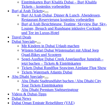
Eintrittskarten Burj Khalifa Dubai – Burj Khalifa
Tickets – kostenlos vorbestellen
Burj al Arab Tickets
Burj Al Arab Dubai, Dinner & Lunch, Abendessen,
Restaurant-Reservierung kostenlos vorbestellen
Burj al Arab Besichtigung, Teatime, Skyview Bar, Sky-
Lounge, Besuch und Rundgang inklusive Cocktails
und Tee im Luxus-Hotel
Travel Deals
Dubai Specials
Mit Kindern in Dubai Urlaub machen
Wüsten-Safari Dubai Wüstensafari mit Allrad Jeep
Quad-Bikes und Scootern
Segel-Ausflug Dubai Creek Angelausflug Jumeirah –
jetzt buchen – Tickets & Eintrittskarten
Tickets Dubai Rundflug Seawings Airplane Flug Show
Tickets Waterpark Atlantis Dubai
Abu Dhabi Specials
Abu Dhabi Stadtrundfahrt buchen / Abu Dhabi City
Tour Tickets Eintrittskarten
Abu Dhabi Premium Sightseeingtour
Videos & Dubai-Tipps
Dubai News
Dubai Oman Emirate Reiseführer (VAE)