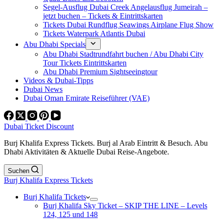
Segel-Ausflug Dubai Creek Angelausflug Jumeirah –
jetzt buchen – Tickets & Eintrittskarten
Tickets Dubai Rundflug Seawings Airplane Flug Show
Tickets Waterpark Atlantis Dubai
Abu Dhabi Specials
Abu Dhabi Stadtrundfahrt buchen / Abu Dhabi City
Tour Tickets Eintrittskarten
Abu Dhabi Premium Sightseeingtour
Videos & Dubai-Tipps
Dubai News
Dubai Oman Emirate Reiseführer (VAE)
Dubai Ticket Discount
Burj Khalifa Express Tickets. Burj al Arab Eintritt & Besuch. Abu
Dhabi Aktivitäten & Aktuelle Dubai Reise-Angebote.
Suchen
Burj Khalifa Express Tickets
Burj Khalifa Tickets
Burj Khalifa Sky Ticket – SKIP THE LINE – Levels
124, 125 und 148