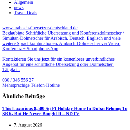
Allgemein
news
Travel Deals
www.arabisch-übersetzer-deutschland.de
Beglaubigte Schriftliche Übersetzung und Konferenzdolmetscher /
Simultan-Dolmetscher für Arabisch, Deutsch, Englisch und viele
weitere Sprachkombinationen. Arabisch-Dolmetscher via Video-
Konferenz + Smartphone-App
Kontaktieren Sie uns jetzt für ein kostenloses unverbindliches
Angebot für eine schriftliche Übersetzung oder Dolmetscher-
Tätigkeit.
030 / 346 556 27
Mehrsprachige Telefon-Hotline
Ähnliche Beiträge
This Luxurious 8,500 Sq Ft Holiday Home In Dubai Belongs To
SRK, But He Never Bought It – NDTV
7. August 2026