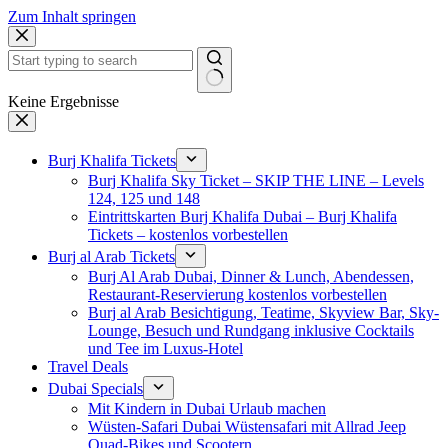
Zum Inhalt springen
Keine Ergebnisse
Burj Khalifa Tickets
Burj Khalifa Sky Ticket – SKIP THE LINE – Levels
124, 125 und 148
Eintrittskarten Burj Khalifa Dubai – Burj Khalifa
Tickets – kostenlos vorbestellen
Burj al Arab Tickets
Burj Al Arab Dubai, Dinner & Lunch, Abendessen,
Restaurant-Reservierung kostenlos vorbestellen
Burj al Arab Besichtigung, Teatime, Skyview Bar, Sky-
Lounge, Besuch und Rundgang inklusive Cocktails
und Tee im Luxus-Hotel
Travel Deals
Dubai Specials
Mit Kindern in Dubai Urlaub machen
Wüsten-Safari Dubai Wüstensafari mit Allrad Jeep
Quad-Bikes und Scootern