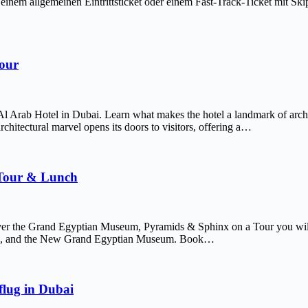
em allgemeinen Eintrittsticket oder einem Fast-Track-Ticket mit Skip-
Tour
Al Arab Hotel in Dubai. Learn what makes the hotel a landmark of arch
chitectural marvel opens its doors to visitors, offering a…
 Tour & Lunch
er the Grand Egyptian Museum, Pyramids & Sphinx on a Tour you will 
afre, and the New Grand Egyptian Museum. Book…
lug in Dubai