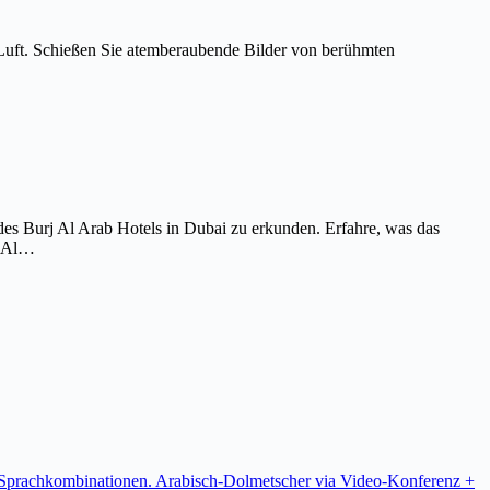
Luft. Schießen Sie atemberaubende Bilder von berühmten
es Burj Al Arab Hotels in Dubai zu erkunden. Erfahre, was das
j Al…
re Sprachkombinationen. Arabisch-Dolmetscher via Video-Konferenz +