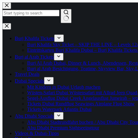
Zum
Inhalt
springen
Keine
Ergebnisse
Burj Khalifa Tickets
Burj Khalifa Sky Ticket – SKIP THE LINE – Levels 12
Eintrittskarten Burj Khalifa Dubai – Burj Khalifa Tickets
Burj al Arab Tickets
Burj Al Arab Dubai, Dinner & Lunch, Abendessen, Resta
Burj al Arab Besichtigung, Teatime, Skyview Bar, Sky
Travel Deals
Dubai Specials
Mit Kindern in Dubai Urlaub machen
Wüsten-Safari Dubai Wüstensafari mit Allrad Jeep Quad
Segel-Ausflug Dubai Creek Angelausflug Jumeirah – jetzt
Tickets Dubai Rundflug Seawings Airplane Flug Show
Tickets Waterpark Atlantis Dubai
Abu Dhabi Specials
Abu Dhabi Stadtrundfahrt buchen / Abu Dhabi City Tour T
Abu Dhabi Premium Sightseeingtour
Videos & Dubai-Tipps