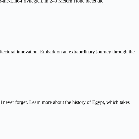
the-Line-Privilegien. In 240 Metern Höhe bietet die
itectural innovation. Embark on an extraordinary journey through the
never forget. Learn more about the history of Egypt, which takes