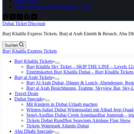
Dubai News
Dubai Oman Emirate Reiseführer (VAE)
Dubai Ticket Discount
Burj Khalifa Express Tickets. Burj al Arab Eintritt & Besuch. Abu D
Suchen
Burj Khalifa Express Tickets
Burj Khalifa Tickets
Burj Khalifa Sky Ticket – SKIP THE LINE – Levels 12
Eintrittskarten Burj Khalifa Dubai – Burj Khalifa Tickets
Burj al Arab Tickets
Burj Al Arab Dubai, Dinner & Lunch, Abendessen, Resta
Burj al Arab Besichtigung, Teatime, Skyview Bar, Sky
Travel Deals
Dubai Specials
Mit Kindern in Dubai Urlaub machen
Wüsten-Safari Dubai Wüstensafari mit Allrad Jeep Quad
Segel-Ausflug Dubai Creek Angelausflug Jumeirah – jetzt
Tickets Dubai Rundflug Seawings Airplane Flug Show
Tickets Waterpark Atlantis Dubai
Abu Dhabi Specials