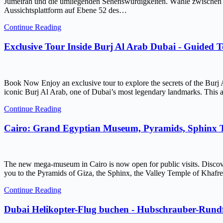
Jumeirah und die umliegenden Sehenswürdigkeiten. Wähle zwischen ein
Aussichtsplattform auf Ebene 52 des…
Continue Reading
Exclusive Tour Inside Burj Al Arab Dubai - Guided 
Book Now Enjoy an exclusive tour to explore the secrets of the Burj 
iconic Burj Al Arab, one of Dubai’s most legendary landmarks. This ar
Continue Reading
Cairo: Grand Egyptian Museum, Pyramids, Sphinx
The new mega-museum in Cairo is now open for public visits. Discov
you to the Pyramids of Giza, the Sphinx, the Valley Temple of Kh
Continue Reading
Dubai Helikopter-Flug buchen - Hubschrauber-Rundf