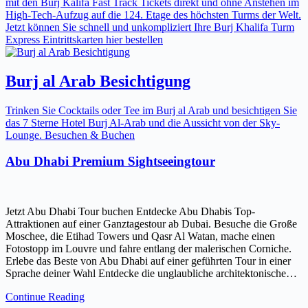
mit den Burj Kalifa Fast Track Tickets direkt und ohne Anstehen im
High-Tech-Aufzug auf die 124. Etage des höchsten Turms der Welt.
Jetzt können Sie schnell und unkompliziert Ihre Burj Khalifa Turm
Express Eintrittskarten hier bestellen
Burj al Arab Besichtigung
Trinken Sie Cocktails oder Tee im Burj al Arab und besichtigen Sie
das 7 Sterne Hotel Burj Al-Arab und die Aussicht von der Sky-
Lounge. Besuchen & Buchen
Abu Dhabi Premium Sightseeingtour
Jetzt Abu Dhabi Tour buchen Entdecke Abu Dhabis Top-
Attraktionen auf einer Ganztagestour ab Dubai. Besuche die Große
Moschee, die Etihad Towers und Qasr Al Watan, mache einen
Fotostopp im Louvre und fahre entlang der malerischen Corniche.
Erlebe das Beste von Abu Dhabi auf einer geführten Tour in einer
Sprache deiner Wahl Entdecke die unglaubliche architektonische…
Continue Reading