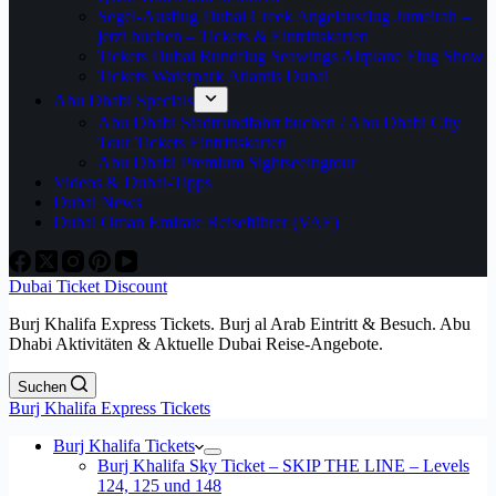
Segel-Ausflug Dubai Creek Angelausflug Jumeirah –
jetzt buchen – Tickets & Eintrittskarten
Tickets Dubai Rundflug Seawings Airplane Flug Show
Tickets Waterpark Atlantis Dubai
Abu Dhabi Specials
Abu Dhabi Stadtrundfahrt buchen / Abu Dhabi City
Tour Tickets Eintrittskarten
Abu Dhabi Premium Sightseeingtour
Videos & Dubai-Tipps
Dubai News
Dubai Oman Emirate Reiseführer (VAE)
Dubai Ticket Discount
Burj Khalifa Express Tickets. Burj al Arab Eintritt & Besuch. Abu
Dhabi Aktivitäten & Aktuelle Dubai Reise-Angebote.
Suchen
Burj Khalifa Express Tickets
Burj Khalifa Tickets
Burj Khalifa Sky Ticket – SKIP THE LINE – Levels
124, 125 und 148