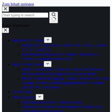
Zum Inhalt springen
Keine Ergebnisse
Burj Khalifa Tickets
Burj Khalifa Sky Ticket – SKIP THE LINE – Levels
124, 125 und 148
Eintrittskarten Burj Khalifa Dubai – Burj Khalifa
Tickets – kostenlos vorbestellen
Burj al Arab Tickets
Burj Al Arab Dubai, Dinner & Lunch, Abendessen,
Restaurant-Reservierung kostenlos vorbestellen
Burj al Arab Besichtigung, Teatime, Skyview Bar, Sky-
Lounge, Besuch und Rundgang inklusive Cocktails
und Tee im Luxus-Hotel
Travel Deals
Dubai Specials
Mit Kindern in Dubai Urlaub machen
Wüsten-Safari Dubai Wüstensafari mit Allrad Jeep
Quad-Bikes und Scootern