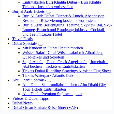
Eintrittskarten Burj Khalifa Dubai – Burj Khalifa
Tickets – kostenlos vorbestellen
Burj al Arab Tickets
Burj Al Arab Dubai, Dinner & Lunch, Abendessen,
Restaurant-Reservierung kostenlos vorbestellen
Burj al Arab Besichtigung, Teatime, Skyview Bar, Sky-
Lounge, Besuch und Rundgang inklusive Cocktails
und Tee im Luxus-Hotel
Travel Deals
Dubai Specials
Mit Kindern in Dubai Urlaub machen
Wüsten-Safari Dubai Wüstensafari mit Allrad Jeep
Quad-Bikes und Scootern
Segel-Ausflug Dubai Creek Angelausflug Jumeirah –
jetzt buchen – Tickets & Eintrittskarten
Tickets Dubai Rundflug Seawings Airplane Flug Show
Tickets Waterpark Atlantis Dubai
Abu Dhabi Specials
Abu Dhabi Stadtrundfahrt buchen / Abu Dhabi City
Tour Tickets Eintrittskarten
Abu Dhabi Premium Sightseeingtour
Videos & Dubai-Tipps
Dubai News
Dubai Oman Emirate Reiseführer (VAE)