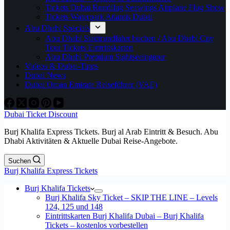
Tickets Dubai Rundflug Seawings Airplane Flug Show
Tickets Waterpark Atlantis Dubai
Abu Dhabi Specials
Abu Dhabi Stadtrundfahrt buchen / Abu Dhabi City
Tour Tickets Eintrittskarten
Abu Dhabi Premium Sightseeingtour
Videos & Dubai-Tipps
Dubai News
Dubai Oman Emirate Reiseführer (VAE)
Dubai Ticket Discount
Burj Khalifa Express Tickets. Burj al Arab Eintritt & Besuch. Abu
Dhabi Aktivitäten & Aktuelle Dubai Reise-Angebote.
Suchen
Burj Khalifa Express Tickets
Burj Khalifa Tickets
Burj Khalifa Sky Ticket – SKIP THE LINE – Levels
124, 125 und 148
Eintrittskarten Burj Khalifa Dubai – Burj Khalifa
Tickets – kostenlos vorbestellen