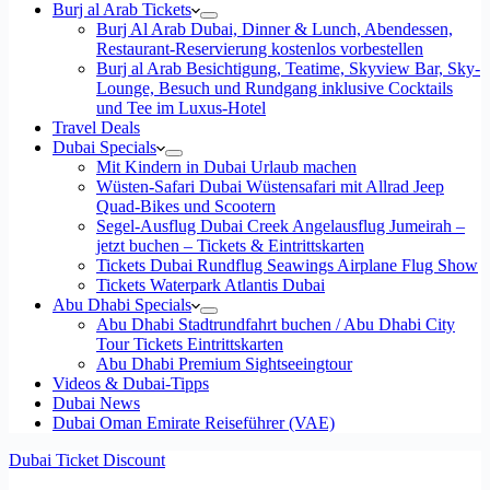
Burj al Arab Tickets
Burj Al Arab Dubai, Dinner & Lunch, Abendessen,
Restaurant-Reservierung kostenlos vorbestellen
Burj al Arab Besichtigung, Teatime, Skyview Bar, Sky-
Lounge, Besuch und Rundgang inklusive Cocktails
und Tee im Luxus-Hotel
Travel Deals
Dubai Specials
Mit Kindern in Dubai Urlaub machen
Wüsten-Safari Dubai Wüstensafari mit Allrad Jeep
Quad-Bikes und Scootern
Segel-Ausflug Dubai Creek Angelausflug Jumeirah –
jetzt buchen – Tickets & Eintrittskarten
Tickets Dubai Rundflug Seawings Airplane Flug Show
Tickets Waterpark Atlantis Dubai
Abu Dhabi Specials
Abu Dhabi Stadtrundfahrt buchen / Abu Dhabi City
Tour Tickets Eintrittskarten
Abu Dhabi Premium Sightseeingtour
Videos & Dubai-Tipps
Dubai News
Dubai Oman Emirate Reiseführer (VAE)
Dubai Ticket Discount