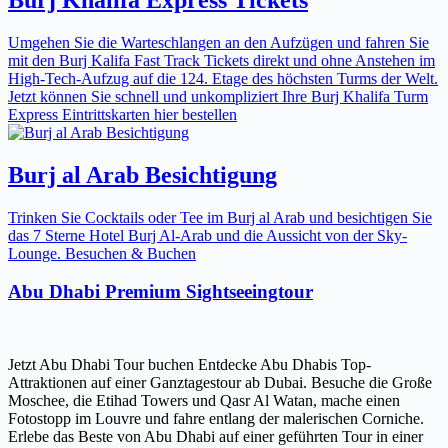
Umgehen Sie die Warteschlangen an den Aufzügen und fahren Sie
mit den Burj Kalifa Fast Track Tickets direkt und ohne Anstehen im
High-Tech-Aufzug auf die 124. Etage des höchsten Turms der Welt.
Jetzt können Sie schnell und unkompliziert Ihre Burj Khalifa Turm
Express Eintrittskarten hier bestellen
Burj al Arab Besichtigung
Trinken Sie Cocktails oder Tee im Burj al Arab und besichtigen Sie
das 7 Sterne Hotel Burj Al-Arab und die Aussicht von der Sky-
Lounge. Besuchen & Buchen
Abu Dhabi Premium Sightseeingtour
Jetzt Abu Dhabi Tour buchen Entdecke Abu Dhabis Top-
Attraktionen auf einer Ganztagestour ab Dubai. Besuche die Große
Moschee, die Etihad Towers und Qasr Al Watan, mache einen
Fotostopp im Louvre und fahre entlang der malerischen Corniche.
Erlebe das Beste von Abu Dhabi auf einer geführten Tour in einer