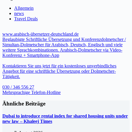
Allgemein
news
Travel Deals
www.arabisch-übersetzer-deutschland.de
Beglaubigte Schriftliche Übersetzung und Konferenzdolmetscher /
Simultan-Dolmetscher für Arabisch, Deutsch, Englisch und viele
weitere Sprachkombinationen. Arabisch-Dolmetscher via Video-
Konferenz + Smartphone-App
Kontaktieren Sie uns jetzt für ein kostenloses unverbindliches
Angebot für eine schriftliche Übersetzung oder Dolmetscher-
Tätigkeit.
030 / 346 556 27
Mehrsprachige Telefon-Hotline
Ähnliche Beiträge
Dubai to introduce rental index for shared housing units under
new law – Khaleej Times