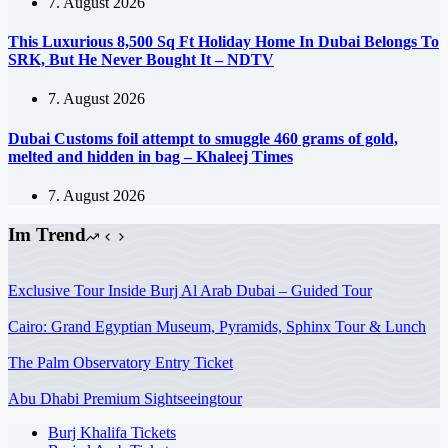
7. August 2026
This Luxurious 8,500 Sq Ft Holiday Home In Dubai Belongs To
SRK, But He Never Bought It – NDTV
7. August 2026
Dubai Customs foil attempt to smuggle 460 grams of gold,
melted and hidden in bag – Khaleej Times
7. August 2026
Im Trend
Exclusive Tour Inside Burj Al Arab Dubai – Guided Tour
Cairo: Grand Egyptian Museum, Pyramids, Sphinx Tour & Lunch
The Palm Observatory Entry Ticket
Abu Dhabi Premium Sightseeingtour
Burj Khalifa Tickets