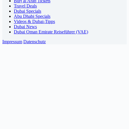
Burj al Arab Tickets
Travel Deals
Dubai Specials
Abu Dhabi Specials
Videos & Dubai-Tipps
Dubai News
Dubai Oman Emirate Reiseführer (VAE)
Impressum
Datenschutz