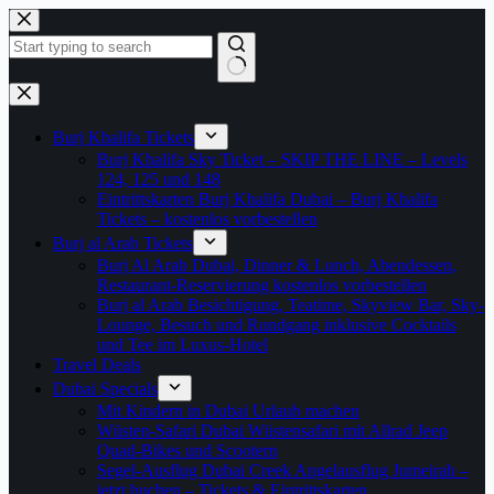
Zum
Inhalt
springen
Keine
Ergebnisse
Burj Khalifa Tickets
Burj Khalifa Sky Ticket – SKIP THE LINE – Levels
124, 125 und 148
Eintrittskarten Burj Khalifa Dubai – Burj Khalifa
Tickets – kostenlos vorbestellen
Burj al Arab Tickets
Burj Al Arab Dubai, Dinner & Lunch, Abendessen,
Restaurant-Reservierung kostenlos vorbestellen
Burj al Arab Besichtigung, Teatime, Skyview Bar, Sky-
Lounge, Besuch und Rundgang inklusive Cocktails
und Tee im Luxus-Hotel
Travel Deals
Dubai Specials
Mit Kindern in Dubai Urlaub machen
Wüsten-Safari Dubai Wüstensafari mit Allrad Jeep
Quad-Bikes und Scootern
Segel-Ausflug Dubai Creek Angelausflug Jumeirah –
jetzt buchen – Tickets & Eintrittskarten