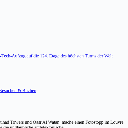
-Tech-Aufzug auf die 124. Etage des höchsten Turms der Welt.
e. Besuchen & Buchen
Etihad Towers und Qasr Al Watan, mache einen Fotostopp im Louvre
ke die unglaubliche architektonische…