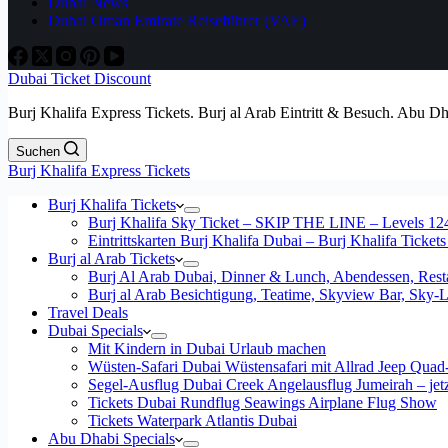
Dubai News
Dubai Oman Emirate Reiseführer (VAE)
Dubai Ticket Discount
Burj Khalifa Express Tickets. Burj al Arab Eintritt & Besuch. Abu D
Suchen
Burj Khalifa Express Tickets
Burj Khalifa Tickets
Burj Khalifa Sky Ticket – SKIP THE LINE – Levels 12
Eintrittskarten Burj Khalifa Dubai – Burj Khalifa Tickets
Burj al Arab Tickets
Burj Al Arab Dubai, Dinner & Lunch, Abendessen, Resta
Burj al Arab Besichtigung, Teatime, Skyview Bar, Sky
Travel Deals
Dubai Specials
Mit Kindern in Dubai Urlaub machen
Wüsten-Safari Dubai Wüstensafari mit Allrad Jeep Quad
Segel-Ausflug Dubai Creek Angelausflug Jumeirah – jetzt
Tickets Dubai Rundflug Seawings Airplane Flug Show
Tickets Waterpark Atlantis Dubai
Abu Dhabi Specials