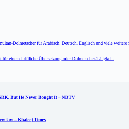
imultan-Dolmetscher für Arabisch, Deutsch, Englisch und viele weite
t für eine schriftliche Übersetzung oder Dolmetscher-Tätigkeit.
 SRK, But He Never Bought It – NDTV
new law – Khaleej Times