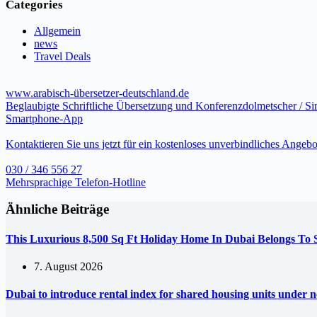
Categories
Allgemein
news
Travel Deals
www.arabisch-übersetzer-deutschland.de
Beglaubigte Schriftliche Übersetzung und Konferenzdolmetscher / S
Smartphone-App
Kontaktieren Sie uns jetzt für ein kostenloses unverbindliches Angebo
030 / 346 556 27
Mehrsprachige Telefon-Hotline
Ähnliche Beiträge
This Luxurious 8,500 Sq Ft Holiday Home In Dubai Belongs To
7. August 2026
Dubai to introduce rental index for shared housing units under 