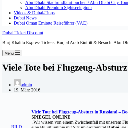
Abu Dhabi Stadtrundfahrt buchen / Abu Dhabi City Tour T
Abu Dhabi Premium Sightseeingtour
Videos & Dubai-Tipps
Dubai News
Dubai Oman Emirate Reiseführer (VAE)
Dubai Ticket Discount
Burj Khalifa Express Tickets. Burj al Arab Eintritt & Besuch. Abu D
Menü
Viele Tote bei Flugzeug-Abstu
admin
19. März 2016
Viele Tote bei Flugzeug-Absturz in Russland – B
SPIEGEL ONLINE
„Wir wissen von einem Zwischenfall mit unserem F
BILD
eine Billigfluglinie mit Sitz im Golfemirat
Dubai
, sie