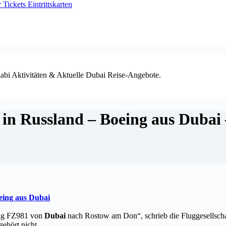
ickets Eintrittskarten
habi Aktivitäten & Aktuelle Dubai Reise-Angebote.
rz in Russland – Boeing aus Du
oeing aus
Dubai
lug FZ981 von
Dubai
nach Rostow am Don“, schrieb die Fluggesellschaf
 gehört nicht
…