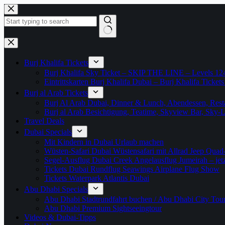
Zum
Inhalt
springen
Keine
Ergebnisse
Burj Khalifa Tickets
Burj Khalifa Sky Ticket – SKIP THE LINE – Levels 12
Eintrittskarten Burj Khalifa Dubai – Burj Khalifa Tickets
Burj al Arab Tickets
Burj Al Arab Dubai, Dinner & Lunch, Abendessen, Resta
Burj al Arab Besichtigung, Teatime, Skyview Bar, Sky
Travel Deals
Dubai Specials
Mit Kindern in Dubai Urlaub machen
Wüsten-Safari Dubai Wüstensafari mit Allrad Jeep Quad
Segel-Ausflug Dubai Creek Angelausflug Jumeirah – jetzt
Tickets Dubai Rundflug Seawings Airplane Flug Show
Tickets Waterpark Atlantis Dubai
Abu Dhabi Specials
Abu Dhabi Stadtrundfahrt buchen / Abu Dhabi City Tour T
Abu Dhabi Premium Sightseeingtour
Videos & Dubai-Tipps