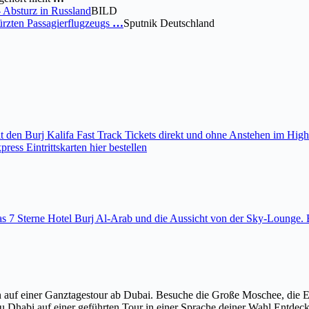
- Absturz in Russland
BILD
rzten Passagierflugzeugs
…
Sputnik Deutschland
den Burj Kalifa Fast Track Tickets direkt und ohne Anstehen im High
ess Eintrittskarten hier bestellen
 das 7 Sterne Hotel Burj Al-Arab und die Aussicht von der Sky-Loung
 auf einer Ganztagestour ab Dubai. Besuche die Große Moschee, die 
u Dhabi auf einer geführten Tour in einer Sprache deiner Wahl Entdec