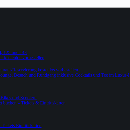
4, 125 und 148
 – kostenlos vorbestellen
urant-Reservierung kostenlos vorbestellen
-Lounge, Besuch und Rundgang inklusive Cocktails und Tee im Luxus-
-Bikes und Scootern
 buchen – Tickets & Eintrittskarten
ickets Eintrittskarten