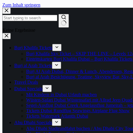
Zum Inhalt springen
Keine Ergebnisse
Burj Khalifa Tickets
Burj Khalifa Sky Ticket – SKIP THE LINE – Levels 12
Eintrittskarten Burj Khalifa Dubai – Burj Khalifa Tickets
Burj al Arab Tickets
Burj Al Arab Dubai, Dinner & Lunch, Abendessen, Resta
Burj al Arab Besichtigung, Teatime, Skyview Bar, Sky
Travel Deals
Dubai Specials
Mit Kindern in Dubai Urlaub machen
Wüsten-Safari Dubai Wüstensafari mit Allrad Jeep Quad
Segel-Ausflug Dubai Creek Angelausflug Jumeirah – jetzt
Tickets Dubai Rundflug Seawings Airplane Flug Show
Tickets Waterpark Atlantis Dubai
Abu Dhabi Specials
Abu Dhabi Stadtrundfahrt buchen / Abu Dhabi City Tour T