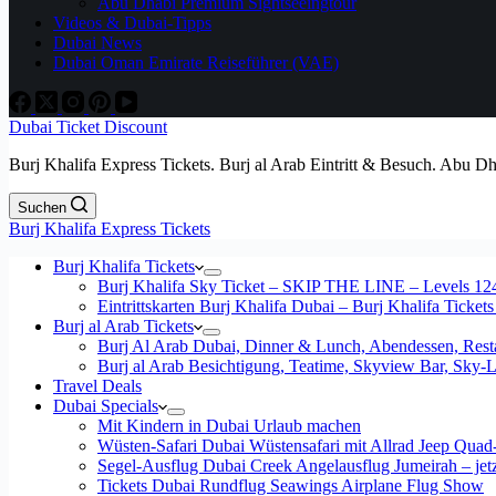
Abu Dhabi Premium Sightseeingtour
Videos & Dubai-Tipps
Dubai News
Dubai Oman Emirate Reiseführer (VAE)
Dubai Ticket Discount
Burj Khalifa Express Tickets. Burj al Arab Eintritt & Besuch. Abu D
Suchen
Burj Khalifa Express Tickets
Burj Khalifa Tickets
Burj Khalifa Sky Ticket – SKIP THE LINE – Levels 12
Eintrittskarten Burj Khalifa Dubai – Burj Khalifa Tickets
Burj al Arab Tickets
Burj Al Arab Dubai, Dinner & Lunch, Abendessen, Resta
Burj al Arab Besichtigung, Teatime, Skyview Bar, Sky
Travel Deals
Dubai Specials
Mit Kindern in Dubai Urlaub machen
Wüsten-Safari Dubai Wüstensafari mit Allrad Jeep Quad
Segel-Ausflug Dubai Creek Angelausflug Jumeirah – jetzt
Tickets Dubai Rundflug Seawings Airplane Flug Show