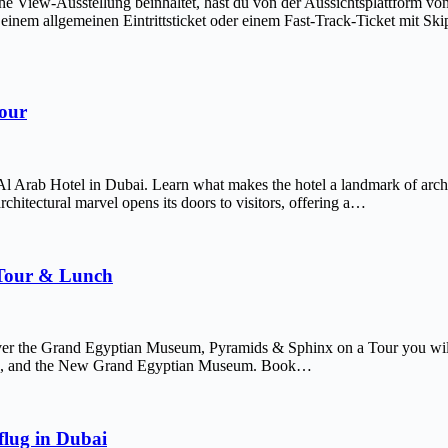
The View-Ausstellung beinhaltet, hast du von der Aussichtsplattform v
em allgemeinen Eintrittsticket oder einem Fast-Track-Ticket mit Skip-
Tour
Al Arab Hotel in Dubai. Learn what makes the hotel a landmark of arch
chitectural marvel opens its doors to visitors, offering a…
 Tour & Lunch
er the Grand Egyptian Museum, Pyramids & Sphinx on a Tour you will 
afre, and the New Grand Egyptian Museum. Book…
lug in Dubai