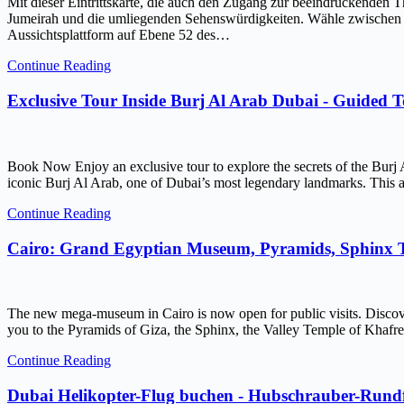
Mit dieser Eintrittskarte, die auch den Zugang zur beeindruckenden 
Jumeirah und die umliegenden Sehenswürdigkeiten. Wähle zwischen ein
Aussichtsplattform auf Ebene 52 des…
Continue Reading
Exclusive Tour Inside Burj Al Arab Dubai - Guided 
Book Now Enjoy an exclusive tour to explore the secrets of the Burj 
iconic Burj Al Arab, one of Dubai’s most legendary landmarks. This ar
Continue Reading
Cairo: Grand Egyptian Museum, Pyramids, Sphinx
The new mega-museum in Cairo is now open for public visits. Discov
you to the Pyramids of Giza, the Sphinx, the Valley Temple of Kh
Continue Reading
Dubai Helikopter-Flug buchen - Hubschrauber-Rundf