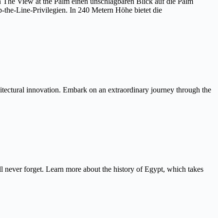
on The View at the Palm einen unschlagbaren Blick auf die Palm
the-Line-Privilegien. In 240 Metern Höhe bietet die
itectural innovation. Embark on an extraordinary journey through the
never forget. Learn more about the history of Egypt, which takes