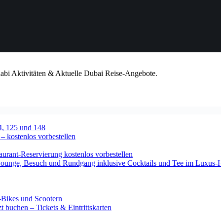
habi Aktivitäten & Aktuelle Dubai Reise-Angebote.
4, 125 und 148
 – kostenlos vorbestellen
urant-Reservierung kostenlos vorbestellen
-Lounge, Besuch und Rundgang inklusive Cocktails und Tee im Luxus-
-Bikes und Scootern
 buchen – Tickets & Eintrittskarten