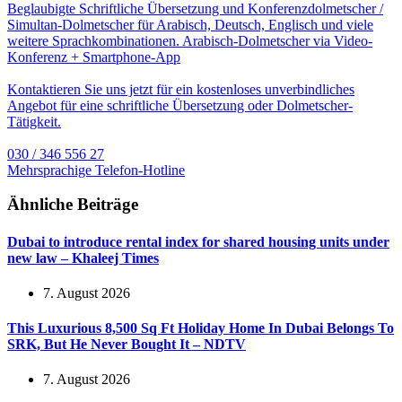
Beglaubigte Schriftliche Übersetzung und Konferenzdolmetscher /
Simultan-Dolmetscher für Arabisch, Deutsch, Englisch und viele
weitere Sprachkombinationen. Arabisch-Dolmetscher via Video-
Konferenz + Smartphone-App
Kontaktieren Sie uns jetzt für ein kostenloses unverbindliches
Angebot für eine schriftliche Übersetzung oder Dolmetscher-
Tätigkeit.
030 / 346 556 27
Mehrsprachige Telefon-Hotline
Ähnliche Beiträge
Dubai to introduce rental index for shared housing units under
new law – Khaleej Times
7. August 2026
This Luxurious 8,500 Sq Ft Holiday Home In Dubai Belongs To
SRK, But He Never Bought It – NDTV
7. August 2026