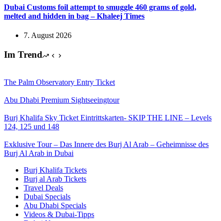
Dubai Customs foil attempt to smuggle 460 grams of gold,
melted and hidden in bag – Khaleej Times
7. August 2026
Im Trend
The Palm Observatory Entry Ticket
Abu Dhabi Premium Sightseeingtour
Burj Khalifa Sky Ticket Eintrittskarten- SKIP THE LINE – Levels
124, 125 und 148
Exklusive Tour – Das Innere des Burj Al Arab – Geheimnisse des
Burj Al Arab in Dubai
Burj Khalifa Tickets
Burj al Arab Tickets
Travel Deals
Dubai Specials
Abu Dhabi Specials
Videos & Dubai-Tipps