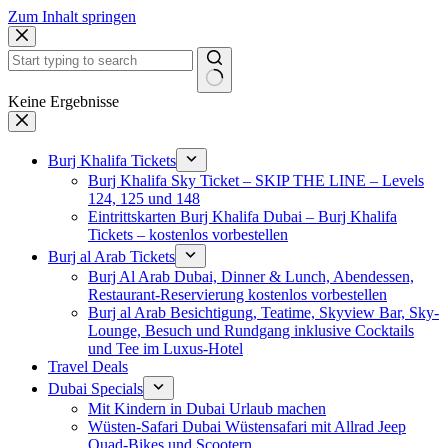
Zum Inhalt springen
Keine Ergebnisse
Burj Khalifa Tickets
Burj Khalifa Sky Ticket – SKIP THE LINE – Levels
124, 125 und 148
Eintrittskarten Burj Khalifa Dubai – Burj Khalifa
Tickets – kostenlos vorbestellen
Burj al Arab Tickets
Burj Al Arab Dubai, Dinner & Lunch, Abendessen,
Restaurant-Reservierung kostenlos vorbestellen
Burj al Arab Besichtigung, Teatime, Skyview Bar, Sky-
Lounge, Besuch und Rundgang inklusive Cocktails
und Tee im Luxus-Hotel
Travel Deals
Dubai Specials
Mit Kindern in Dubai Urlaub machen
Wüsten-Safari Dubai Wüstensafari mit Allrad Jeep
Quad-Bikes und Scootern