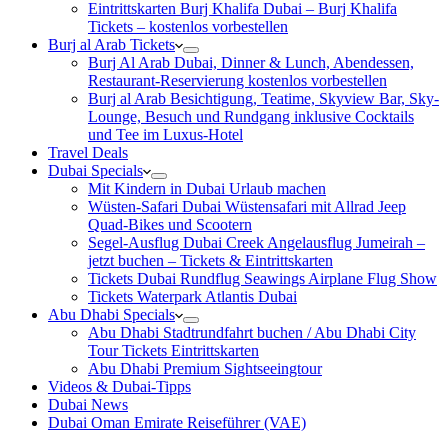
Eintrittskarten Burj Khalifa Dubai – Burj Khalifa
Tickets – kostenlos vorbestellen
Burj al Arab Tickets
Burj Al Arab Dubai, Dinner & Lunch, Abendessen,
Restaurant-Reservierung kostenlos vorbestellen
Burj al Arab Besichtigung, Teatime, Skyview Bar, Sky-
Lounge, Besuch und Rundgang inklusive Cocktails
und Tee im Luxus-Hotel
Travel Deals
Dubai Specials
Mit Kindern in Dubai Urlaub machen
Wüsten-Safari Dubai Wüstensafari mit Allrad Jeep
Quad-Bikes und Scootern
Segel-Ausflug Dubai Creek Angelausflug Jumeirah –
jetzt buchen – Tickets & Eintrittskarten
Tickets Dubai Rundflug Seawings Airplane Flug Show
Tickets Waterpark Atlantis Dubai
Abu Dhabi Specials
Abu Dhabi Stadtrundfahrt buchen / Abu Dhabi City
Tour Tickets Eintrittskarten
Abu Dhabi Premium Sightseeingtour
Videos & Dubai-Tipps
Dubai News
Dubai Oman Emirate Reiseführer (VAE)