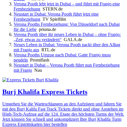
Verona Pooth lebt jetzt in Dubai – und führt mit Franjo eine
Fernbeziehung
STERN.de
Neustart in Dubai: Verona Pooth führt jetzt eine
Fernbeziehung
TV Spielfilm
Verona Pooths Fernbeziehung: Von Düsseldorf nach Dubai
für die Liebe
prisma.de
Verona Pooth über ihr neues Leben in Dubai – ohne Franjo:
„Zeit, etwas zu verändern“
GALA.de
Neues Leben in Dubai: Verona Pooth packt über den Alltag
mit Franjo aus
RTL.de
Verona Pooths Umzug nach Dubai: Gatte Franjo muss
pendeln
Promiflash
Neustart in Dubai – Verona Pooth führt nun Fernbeziehung
mit Franjo
Nau
Burj Khalifa Express Tickets
Umgehen Sie die Warteschlangen an den Aufzügen und fahren Sie
mit den Burj Kalifa Fast Track Tickets direkt und ohne Anstehen im
High-Tech-Aufzug auf die 124. Etage des höchsten Turms der Welt.
Jetzt können Sie schnell und unkompliziert Ihre Burj Khalifa Turm
Express Eintrittskarten hier bestellen