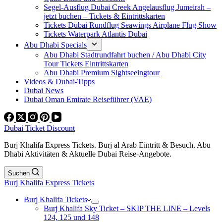
Segel-Ausflug Dubai Creek Angelausflug Jumeirah –
jetzt buchen – Tickets & Eintrittskarten
Tickets Dubai Rundflug Seawings Airplane Flug Show
Tickets Waterpark Atlantis Dubai
Abu Dhabi Specials
Abu Dhabi Stadtrundfahrt buchen / Abu Dhabi City
Tour Tickets Eintrittskarten
Abu Dhabi Premium Sightseeingtour
Videos & Dubai-Tipps
Dubai News
Dubai Oman Emirate Reiseführer (VAE)
Dubai Ticket Discount
Burj Khalifa Express Tickets. Burj al Arab Eintritt & Besuch. Abu
Dhabi Aktivitäten & Aktuelle Dubai Reise-Angebote.
Suchen
Burj Khalifa Express Tickets
Burj Khalifa Tickets
Burj Khalifa Sky Ticket – SKIP THE LINE – Levels
124, 125 und 148