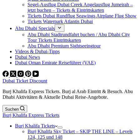
Segel-Ausflug Dubai Creek Angelausflug Jumeirah –
jetzt buchen – Tickets & Eintrittskarten
Tickets Dubai Rundflug Seawings Airplane Flug Show
Tickets Waterpark Atlantis Dubai
Abu Dhabi Specials
Abu Dhabi Stadtrundfahrt buchen / Abu Dhabi City
Tour Tickets Eintrittskarten
Abu Dhabi Premium Sightseeingtour
Videos & Dubai-Tipps
Dubai News
Dubai Oman Emirate Reiseführer (VAE)
Dubai Ticket Discount
Burj Khalifa Express Tickets. Burj al Arab Eintritt & Besuch. Abu
Dhabi Aktivitäten & Aktuelle Dubai Reise-Angebote.
Suchen
Burj Khalifa Express Tickets
Burj Khalifa Tickets
Burj Khalifa Sky Ticket – SKIP THE LINE – Levels
124, 125 und 148