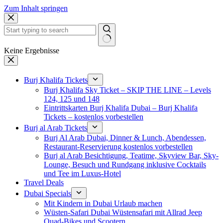
Zum Inhalt springen
Keine Ergebnisse
Burj Khalifa Tickets
Burj Khalifa Sky Ticket – SKIP THE LINE – Levels
124, 125 und 148
Eintrittskarten Burj Khalifa Dubai – Burj Khalifa
Tickets – kostenlos vorbestellen
Burj al Arab Tickets
Burj Al Arab Dubai, Dinner & Lunch, Abendessen,
Restaurant-Reservierung kostenlos vorbestellen
Burj al Arab Besichtigung, Teatime, Skyview Bar, Sky-
Lounge, Besuch und Rundgang inklusive Cocktails
und Tee im Luxus-Hotel
Travel Deals
Dubai Specials
Mit Kindern in Dubai Urlaub machen
Wüsten-Safari Dubai Wüstensafari mit Allrad Jeep
Quad-Bikes und Scootern