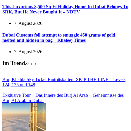
This Luxurious 8,500 Sq Ft Holiday Home In Dubai Belongs To
SRK, But He Never Bought It – NDTV
7. August 2026
Dubai Customs foil attempt to smuggle 460 grams of gold,
melted and hidden in bag – Khaleej Times
7. August 2026
Im Trend
Burj Khalifa Sky Ticket Eintrittskarten- SKIP THE LINE – Levels
124, 125 und 148
Exklusive Tour – Das Innere des Burj Al Arab – Geheimnisse des
Burj Al Arab in Dubai