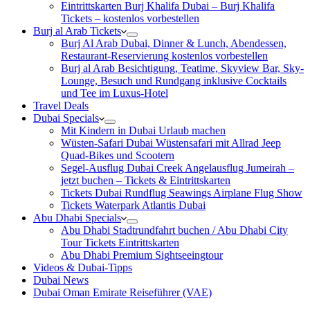
Eintrittskarten Burj Khalifa Dubai – Burj Khalifa
Tickets – kostenlos vorbestellen
Burj al Arab Tickets
Burj Al Arab Dubai, Dinner & Lunch, Abendessen,
Restaurant-Reservierung kostenlos vorbestellen
Burj al Arab Besichtigung, Teatime, Skyview Bar, Sky-
Lounge, Besuch und Rundgang inklusive Cocktails
und Tee im Luxus-Hotel
Travel Deals
Dubai Specials
Mit Kindern in Dubai Urlaub machen
Wüsten-Safari Dubai Wüstensafari mit Allrad Jeep
Quad-Bikes und Scootern
Segel-Ausflug Dubai Creek Angelausflug Jumeirah –
jetzt buchen – Tickets & Eintrittskarten
Tickets Dubai Rundflug Seawings Airplane Flug Show
Tickets Waterpark Atlantis Dubai
Abu Dhabi Specials
Abu Dhabi Stadtrundfahrt buchen / Abu Dhabi City
Tour Tickets Eintrittskarten
Abu Dhabi Premium Sightseeingtour
Videos & Dubai-Tipps
Dubai News
Dubai Oman Emirate Reiseführer (VAE)