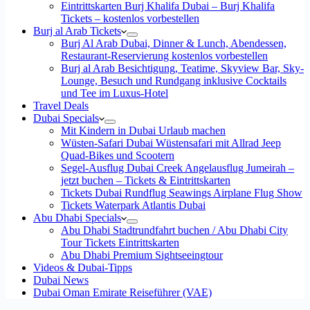
Eintrittskarten Burj Khalifa Dubai – Burj Khalifa
Tickets – kostenlos vorbestellen
Burj al Arab Tickets
Burj Al Arab Dubai, Dinner & Lunch, Abendessen,
Restaurant-Reservierung kostenlos vorbestellen
Burj al Arab Besichtigung, Teatime, Skyview Bar, Sky-
Lounge, Besuch und Rundgang inklusive Cocktails
und Tee im Luxus-Hotel
Travel Deals
Dubai Specials
Mit Kindern in Dubai Urlaub machen
Wüsten-Safari Dubai Wüstensafari mit Allrad Jeep
Quad-Bikes und Scootern
Segel-Ausflug Dubai Creek Angelausflug Jumeirah –
jetzt buchen – Tickets & Eintrittskarten
Tickets Dubai Rundflug Seawings Airplane Flug Show
Tickets Waterpark Atlantis Dubai
Abu Dhabi Specials
Abu Dhabi Stadtrundfahrt buchen / Abu Dhabi City
Tour Tickets Eintrittskarten
Abu Dhabi Premium Sightseeingtour
Videos & Dubai-Tipps
Dubai News
Dubai Oman Emirate Reiseführer (VAE)