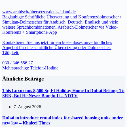
www.arabisch-übersetzer-deutschland.de
Beglaubigte Schriftliche Übersetzung und Konferenzdolmetscher /
Simultan-Dolmetscher für Arabisch, Deutsch, Englisch und viele
weitere Sprachkombinationen. Arabisch-Dolmetscher via Video-
Konferenz + Smartphone-App
Kontaktieren Sie uns jetzt für ein kostenloses unverbindliches
Angebot für eine schriftliche Übersetzung oder Dolmetscher-
Tätigkeit.
030 / 346 556 27
Mehrsprachige Telefon-Hotline
Ähnliche Beiträge
This Luxurious 8,500 Sq Ft Holiday Home In Dubai Belongs To
SRK, But He Never Bought It – NDTV
7. August 2026
Dubai to introduce rental index for shared housing units under
new law – Khaleej Times