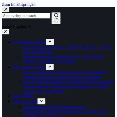
Zum Inhalt springen
Keine Ergebnisse
Burj Khalifa Tickets
Burj Khalifa Sky Ticket – SKIP THE LINE – Levels
124, 125 und 148
Eintrittskarten Burj Khalifa Dubai – Burj Khalifa
Tickets – kostenlos vorbestellen
Burj al Arab Tickets
Burj Al Arab Dubai, Dinner & Lunch, Abendessen,
Restaurant-Reservierung kostenlos vorbestellen
Burj al Arab Besichtigung, Teatime, Skyview Bar, Sky-
Lounge, Besuch und Rundgang inklusive Cocktails
und Tee im Luxus-Hotel
Travel Deals
Dubai Specials
Mit Kindern in Dubai Urlaub machen
Wüsten-Safari Dubai Wüstensafari mit Allrad Jeep
Quad-Bikes und Scootern