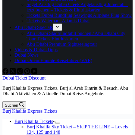
Segel-Ausflug Dubai Creek Angelausflug Jumeirah –
jetzt buchen – Tickets & Eintrittskarten
Tickets Dubai Rundflug Seawings Airplane Flug Show
Tickets Waterpark Atlantis Dubai
Abu Dhabi Specials
Abu Dhabi Stadtrundfahrt buchen / Abu Dhabi City
Tour Tickets Eintrittskarten
Abu Dhabi Premium Sightseeingtour
Videos & Dubai-Tipps
Dubai News
Dubai Oman Emirate Reiseführer (VAE)
Dubai Ticket Discount
Burj Khalifa Express Tickets. Burj al Arab Eintritt & Besuch. Abu
Dhabi Aktivitäten & Aktuelle Dubai Reise-Angebote.
Suchen
Burj Khalifa Express Tickets
Burj Khalifa Tickets
Burj Khalifa Sky Ticket – SKIP THE LINE – Levels
124, 125 und 148