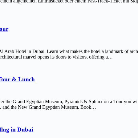
em allgemeinen Eintrittsticket oder einem Fast-Track-Ticket mit Skip-
Tour
Al Arab Hotel in Dubai. Learn what makes the hotel a landmark of arch
chitectural marvel opens its doors to visitors, offering a…
 Tour & Lunch
er the Grand Egyptian Museum, Pyramids & Sphinx on a Tour you will 
afre, and the New Grand Egyptian Museum. Book…
lug in Dubai