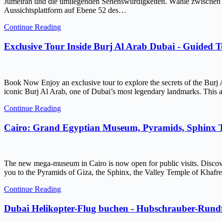
Jumeirah und die umliegenden Sehenswürdigkeiten. Wähle zwischen ein
Aussichtsplattform auf Ebene 52 des…
Continue Reading
Exclusive Tour Inside Burj Al Arab Dubai - Guided 
Book Now Enjoy an exclusive tour to explore the secrets of the Burj 
iconic Burj Al Arab, one of Dubai’s most legendary landmarks. This ar
Continue Reading
Cairo: Grand Egyptian Museum, Pyramids, Sphinx
The new mega-museum in Cairo is now open for public visits. Discov
you to the Pyramids of Giza, the Sphinx, the Valley Temple of Kh
Continue Reading
Dubai Helikopter-Flug buchen - Hubschrauber-Rundf