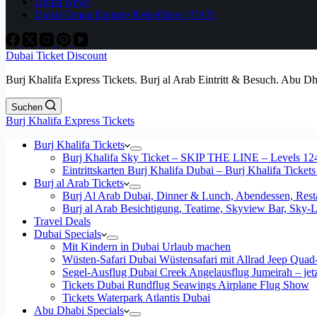
Dubai News
Dubai Oman Emirate Reiseführer (VAE)
Dubai Ticket Discount
Burj Khalifa Express Tickets. Burj al Arab Eintritt & Besuch. Abu D
Suchen
Burj Khalifa Express Tickets
Burj Khalifa Tickets
Burj Khalifa Sky Ticket – SKIP THE LINE – Levels 12
Eintrittskarten Burj Khalifa Dubai – Burj Khalifa Tickets
Burj al Arab Tickets
Burj Al Arab Dubai, Dinner & Lunch, Abendessen, Resta
Burj al Arab Besichtigung, Teatime, Skyview Bar, Sky
Travel Deals
Dubai Specials
Mit Kindern in Dubai Urlaub machen
Wüsten-Safari Dubai Wüstensafari mit Allrad Jeep Quad
Segel-Ausflug Dubai Creek Angelausflug Jumeirah – jetzt
Tickets Dubai Rundflug Seawings Airplane Flug Show
Tickets Waterpark Atlantis Dubai
Abu Dhabi Specials