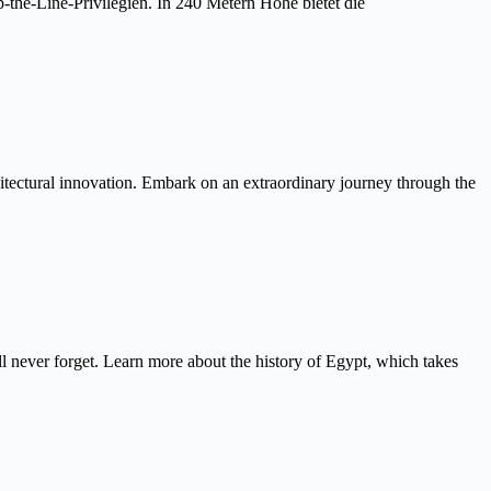
the-Line-Privilegien. In 240 Metern Höhe bietet die
itectural innovation. Embark on an extraordinary journey through the
never forget. Learn more about the history of Egypt, which takes