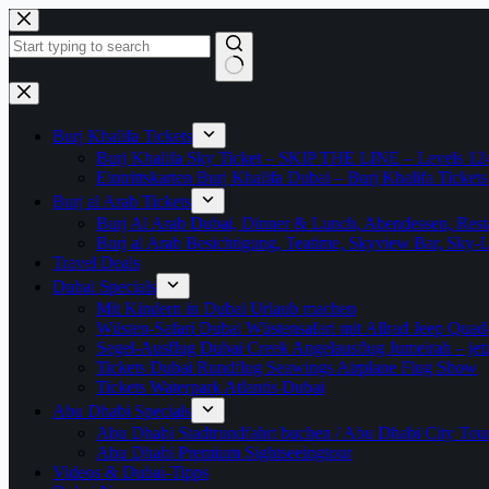
Zum
Inhalt
springen
Keine
Ergebnisse
Burj Khalifa Tickets
Burj Khalifa Sky Ticket – SKIP THE LINE – Levels 12
Eintrittskarten Burj Khalifa Dubai – Burj Khalifa Tickets
Burj al Arab Tickets
Burj Al Arab Dubai, Dinner & Lunch, Abendessen, Resta
Burj al Arab Besichtigung, Teatime, Skyview Bar, Sky
Travel Deals
Dubai Specials
Mit Kindern in Dubai Urlaub machen
Wüsten-Safari Dubai Wüstensafari mit Allrad Jeep Quad
Segel-Ausflug Dubai Creek Angelausflug Jumeirah – jetzt
Tickets Dubai Rundflug Seawings Airplane Flug Show
Tickets Waterpark Atlantis Dubai
Abu Dhabi Specials
Abu Dhabi Stadtrundfahrt buchen / Abu Dhabi City Tour T
Abu Dhabi Premium Sightseeingtour
Videos & Dubai-Tipps