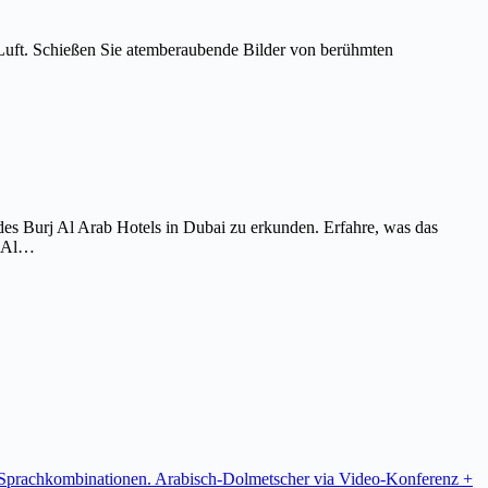
Luft. Schießen Sie atemberaubende Bilder von berühmten
es Burj Al Arab Hotels in Dubai zu erkunden. Erfahre, was das
j Al…
re Sprachkombinationen. Arabisch-Dolmetscher via Video-Konferenz +