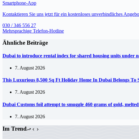
Smartphone-App
Kontaktieren Sie uns jetzt für ein kostenloses unverbindliches Angebo
030 / 346 556 27
Mehrsprachige Telefon-Hotline
Ähnliche Beiträge
Dubai to introduce rental index for shared housing units under 
7. August 2026
This Luxurious 8,500 Sq Ft Holiday Home In Dubai Belongs To
7. August 2026
Dubai Customs foil attempt to smuggle 460 grams of gold, melte
7. August 2026
Im Trend