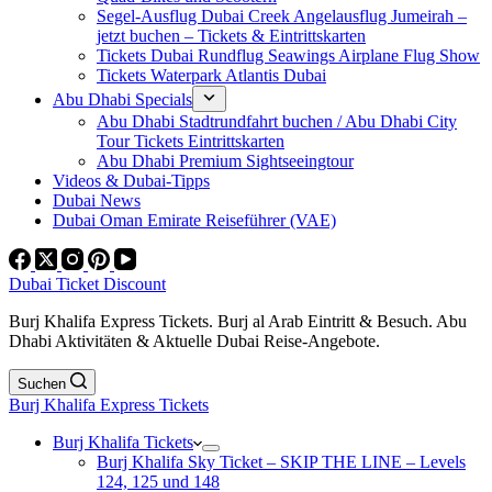
Segel-Ausflug Dubai Creek Angelausflug Jumeirah –
jetzt buchen – Tickets & Eintrittskarten
Tickets Dubai Rundflug Seawings Airplane Flug Show
Tickets Waterpark Atlantis Dubai
Abu Dhabi Specials
Abu Dhabi Stadtrundfahrt buchen / Abu Dhabi City
Tour Tickets Eintrittskarten
Abu Dhabi Premium Sightseeingtour
Videos & Dubai-Tipps
Dubai News
Dubai Oman Emirate Reiseführer (VAE)
Dubai Ticket Discount
Burj Khalifa Express Tickets. Burj al Arab Eintritt & Besuch. Abu
Dhabi Aktivitäten & Aktuelle Dubai Reise-Angebote.
Suchen
Burj Khalifa Express Tickets
Burj Khalifa Tickets
Burj Khalifa Sky Ticket – SKIP THE LINE – Levels
124, 125 und 148