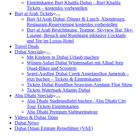
Eintrittskarten Burj Khalifa Dubai – Burj Khalifa
Tickets – kostenlos vorbestellen
Burj al Arab Tickets
Burj Al Arab Dubai, Dinner & Lunch, Abendessen,
Restaurant-Reservierung kostenlos vorbestellen
Burj al Arab Besichtigung, Teatime, Skyview Bar, Sky-
Lounge, Besuch und Rundgang inklusive Cocktails
und Tee im Luxus-Hotel
Travel Deals
Dubai Specials
Mit Kindern in Dubai Urlaub machen
Wüsten-Safari Dubai Wüstensafari mit Allrad Jeep
Quad-Bikes und Scootern
Segel-Ausflug Dubai Creek Angelausflug Jumeirah –
jetzt buchen – Tickets & Eintrittskarten
Tickets Dubai Rundflug Seawings Airplane Flug Show
Tickets Waterpark Atlantis Dubai
Abu Dhabi Specials
Abu Dhabi Stadtrundfahrt buchen / Abu Dhabi City
Tour Tickets Eintrittskarten
Abu Dhabi Premium Sightseeingtour
Videos & Dubai-Tipps
Dubai News
Dubai Oman Emirate Reiseführer (VAE)