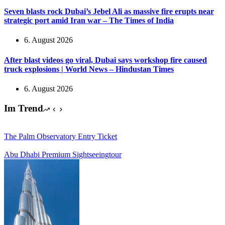
Seven blasts rock Dubai’s Jebel Ali as massive fire erupts near
strategic port amid Iran war – The Times of India
6. August 2026
After blast videos go viral, Dubai says workshop fire caused
truck explosions | World News – Hindustan Times
6. August 2026
Im Trend
The Palm Observatory Entry Ticket
Abu Dhabi Premium Sightseeingtour