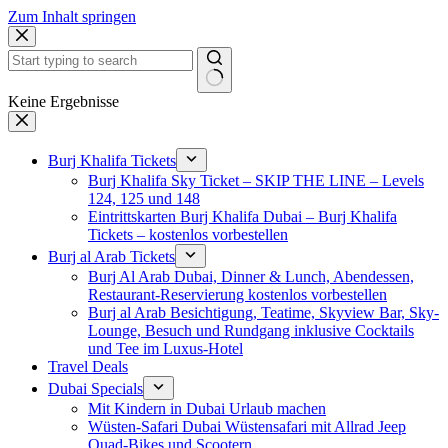
Zum Inhalt springen
Keine Ergebnisse
Burj Khalifa Tickets
Burj Khalifa Sky Ticket – SKIP THE LINE – Levels
124, 125 und 148
Eintrittskarten Burj Khalifa Dubai – Burj Khalifa
Tickets – kostenlos vorbestellen
Burj al Arab Tickets
Burj Al Arab Dubai, Dinner & Lunch, Abendessen,
Restaurant-Reservierung kostenlos vorbestellen
Burj al Arab Besichtigung, Teatime, Skyview Bar, Sky-
Lounge, Besuch und Rundgang inklusive Cocktails
und Tee im Luxus-Hotel
Travel Deals
Dubai Specials
Mit Kindern in Dubai Urlaub machen
Wüsten-Safari Dubai Wüstensafari mit Allrad Jeep
Quad-Bikes und Scootern