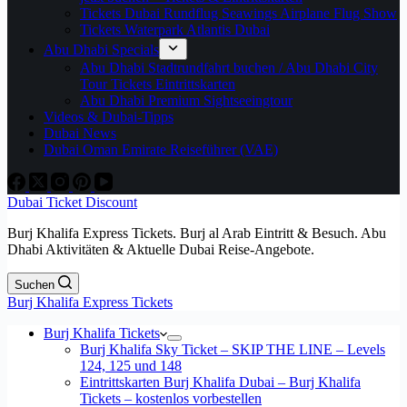
Tickets Dubai Rundflug Seawings Airplane Flug Show
Tickets Waterpark Atlantis Dubai
Abu Dhabi Specials
Abu Dhabi Stadtrundfahrt buchen / Abu Dhabi City
Tour Tickets Eintrittskarten
Abu Dhabi Premium Sightseeingtour
Videos & Dubai-Tipps
Dubai News
Dubai Oman Emirate Reiseführer (VAE)
Dubai Ticket Discount
Burj Khalifa Express Tickets. Burj al Arab Eintritt & Besuch. Abu
Dhabi Aktivitäten & Aktuelle Dubai Reise-Angebote.
Suchen
Burj Khalifa Express Tickets
Burj Khalifa Tickets
Burj Khalifa Sky Ticket – SKIP THE LINE – Levels
124, 125 und 148
Eintrittskarten Burj Khalifa Dubai – Burj Khalifa
Tickets – kostenlos vorbestellen