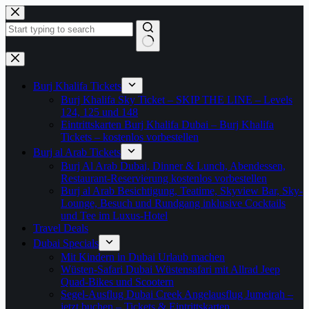
Zum
Inhalt
springen
Keine
Ergebnisse
Burj Khalifa Tickets
Burj Khalifa Sky Ticket – SKIP THE LINE – Levels
124, 125 und 148
Eintrittskarten Burj Khalifa Dubai – Burj Khalifa
Tickets – kostenlos vorbestellen
Burj al Arab Tickets
Burj Al Arab Dubai, Dinner & Lunch, Abendessen,
Restaurant-Reservierung kostenlos vorbestellen
Burj al Arab Besichtigung, Teatime, Skyview Bar, Sky-
Lounge, Besuch und Rundgang inklusive Cocktails
und Tee im Luxus-Hotel
Travel Deals
Dubai Specials
Mit Kindern in Dubai Urlaub machen
Wüsten-Safari Dubai Wüstensafari mit Allrad Jeep
Quad-Bikes und Scootern
Segel-Ausflug Dubai Creek Angelausflug Jumeirah –
jetzt buchen – Tickets & Eintrittskarten