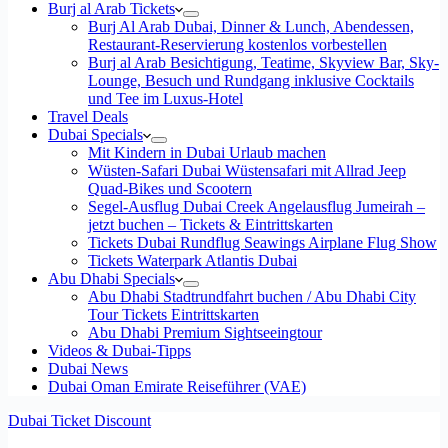
Burj al Arab Tickets
Burj Al Arab Dubai, Dinner & Lunch, Abendessen,
Restaurant-Reservierung kostenlos vorbestellen
Burj al Arab Besichtigung, Teatime, Skyview Bar, Sky-
Lounge, Besuch und Rundgang inklusive Cocktails
und Tee im Luxus-Hotel
Travel Deals
Dubai Specials
Mit Kindern in Dubai Urlaub machen
Wüsten-Safari Dubai Wüstensafari mit Allrad Jeep
Quad-Bikes und Scootern
Segel-Ausflug Dubai Creek Angelausflug Jumeirah –
jetzt buchen – Tickets & Eintrittskarten
Tickets Dubai Rundflug Seawings Airplane Flug Show
Tickets Waterpark Atlantis Dubai
Abu Dhabi Specials
Abu Dhabi Stadtrundfahrt buchen / Abu Dhabi City
Tour Tickets Eintrittskarten
Abu Dhabi Premium Sightseeingtour
Videos & Dubai-Tipps
Dubai News
Dubai Oman Emirate Reiseführer (VAE)
Dubai Ticket Discount