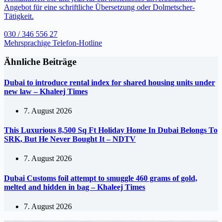
Angebot für eine schriftliche Übersetzung oder Dolmetscher-
Tätigkeit.
030 / 346 556 27
Mehrsprachige Telefon-Hotline
Ähnliche Beiträge
Dubai to introduce rental index for shared housing units under
new law – Khaleej Times
7. August 2026
This Luxurious 8,500 Sq Ft Holiday Home In Dubai Belongs To
SRK, But He Never Bought It – NDTV
7. August 2026
Dubai Customs foil attempt to smuggle 460 grams of gold,
melted and hidden in bag – Khaleej Times
7. August 2026