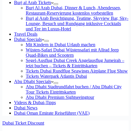
Burj al Arab Tickets
Burj Al Arab Dubai, Dinner & Lunch, Abendessen,
Restaurant-Reservierung kostenlos vorbestellen
Burj al Arab Besichtigung, Teatime, Skyview Bar, Sky-
Lounge, Besuch und Rundgang inklusive Cocktails
und Tee im Luxus-Hotel
Travel Deals
Dubai Specials
Mit Kindern in Dubai Urlaub machen
Wüsten-Safari Dubai Wüstensafari mit Allrad Jeep
Quad-Bikes und Scootern
Segel-Ausflug Dubai Creek Angelausflug Jumeirah –
jetzt buchen – Tickets & Eintrittskarten
Tickets Dubai Rundflug Seawings Airplane Flug Show
Tickets Waterpark Atlantis Dubai
Abu Dhabi Specials
Abu Dhabi Stadtrundfahrt buchen / Abu Dhabi City
Tour Tickets Eintrittskarten
Abu Dhabi Premium Sightseeingtour
Videos & Dubai-Tipps
Dubai News
Dubai Oman Emirate Reiseführer (VAE)
Dubai Ticket Discount