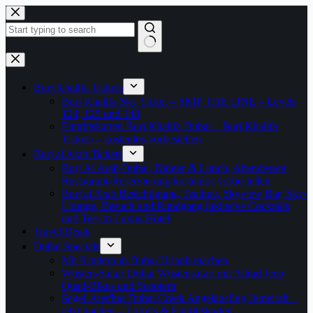
Zum
Inhalt
springen
Keine
Ergebnisse
Burj Khalifa Tickets
Burj Khalifa Sky Ticket – SKIP THE LINE – Levels
124, 125 und 148
Eintrittskarten Burj Khalifa Dubai – Burj Khalifa
Tickets – kostenlos vorbestellen
Burj al Arab Tickets
Burj Al Arab Dubai, Dinner & Lunch, Abendessen,
Restaurant-Reservierung kostenlos vorbestellen
Burj al Arab Besichtigung, Teatime, Skyview Bar, Sky-
Lounge, Besuch und Rundgang inklusive Cocktails
und Tee im Luxus-Hotel
Travel Deals
Dubai Specials
Mit Kindern in Dubai Urlaub machen
Wüsten-Safari Dubai Wüstensafari mit Allrad Jeep
Quad-Bikes und Scootern
Segel-Ausflug Dubai Creek Angelausflug Jumeirah –
jetzt buchen – Tickets & Eintrittskarten