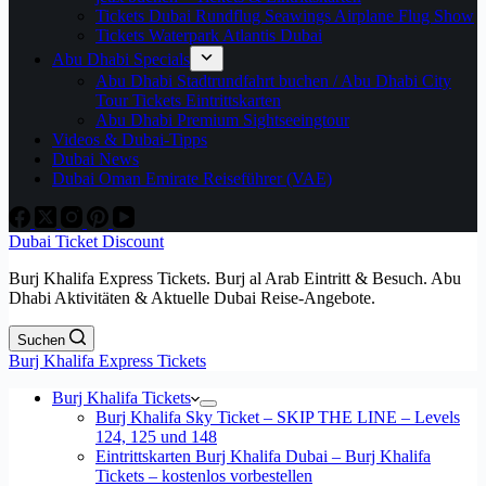
Tickets Dubai Rundflug Seawings Airplane Flug Show
Tickets Waterpark Atlantis Dubai
Abu Dhabi Specials
Abu Dhabi Stadtrundfahrt buchen / Abu Dhabi City
Tour Tickets Eintrittskarten
Abu Dhabi Premium Sightseeingtour
Videos & Dubai-Tipps
Dubai News
Dubai Oman Emirate Reiseführer (VAE)
Dubai Ticket Discount
Burj Khalifa Express Tickets. Burj al Arab Eintritt & Besuch. Abu
Dhabi Aktivitäten & Aktuelle Dubai Reise-Angebote.
Suchen
Burj Khalifa Express Tickets
Burj Khalifa Tickets
Burj Khalifa Sky Ticket – SKIP THE LINE – Levels
124, 125 und 148
Eintrittskarten Burj Khalifa Dubai – Burj Khalifa
Tickets – kostenlos vorbestellen