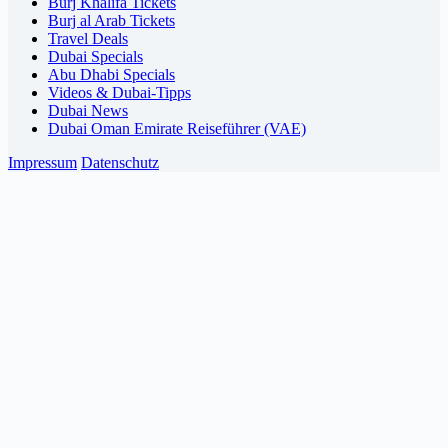
Burj Khalifa Tickets
Burj al Arab Tickets
Travel Deals
Dubai Specials
Abu Dhabi Specials
Videos & Dubai-Tipps
Dubai News
Dubai Oman Emirate Reiseführer (VAE)
Impressum
Datenschutz