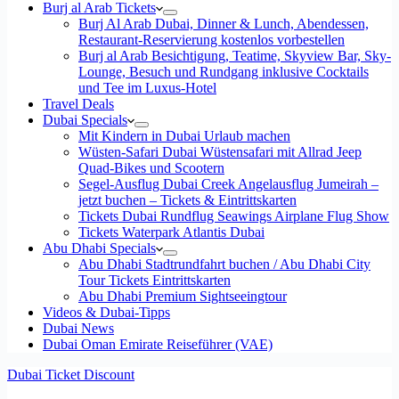
Burj al Arab Tickets
Burj Al Arab Dubai, Dinner & Lunch, Abendessen,
Restaurant-Reservierung kostenlos vorbestellen
Burj al Arab Besichtigung, Teatime, Skyview Bar, Sky-
Lounge, Besuch und Rundgang inklusive Cocktails
und Tee im Luxus-Hotel
Travel Deals
Dubai Specials
Mit Kindern in Dubai Urlaub machen
Wüsten-Safari Dubai Wüstensafari mit Allrad Jeep
Quad-Bikes und Scootern
Segel-Ausflug Dubai Creek Angelausflug Jumeirah –
jetzt buchen – Tickets & Eintrittskarten
Tickets Dubai Rundflug Seawings Airplane Flug Show
Tickets Waterpark Atlantis Dubai
Abu Dhabi Specials
Abu Dhabi Stadtrundfahrt buchen / Abu Dhabi City
Tour Tickets Eintrittskarten
Abu Dhabi Premium Sightseeingtour
Videos & Dubai-Tipps
Dubai News
Dubai Oman Emirate Reiseführer (VAE)
Dubai Ticket Discount