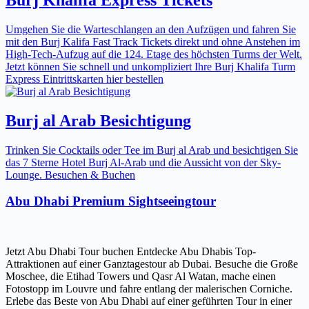
Umgehen Sie die Warteschlangen an den Aufzügen und fahren Sie
mit den Burj Kalifa Fast Track Tickets direkt und ohne Anstehen im
High-Tech-Aufzug auf die 124. Etage des höchsten Turms der Welt.
Jetzt können Sie schnell und unkompliziert Ihre Burj Khalifa Turm
Express Eintrittskarten hier bestellen
Burj al Arab Besichtigung
Trinken Sie Cocktails oder Tee im Burj al Arab und besichtigen Sie
das 7 Sterne Hotel Burj Al-Arab und die Aussicht von der Sky-
Lounge. Besuchen & Buchen
Abu Dhabi Premium Sightseeingtour
Jetzt Abu Dhabi Tour buchen Entdecke Abu Dhabis Top-
Attraktionen auf einer Ganztagestour ab Dubai. Besuche die Große
Moschee, die Etihad Towers und Qasr Al Watan, mache einen
Fotostopp im Louvre und fahre entlang der malerischen Corniche.
Erlebe das Beste von Abu Dhabi auf einer geführten Tour in einer