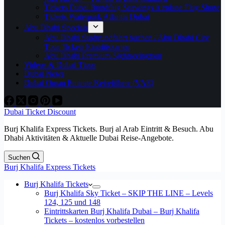
Tickets Dubai Rundflug Seawings Airplane Flug Show
Tickets Waterpark Atlantis Dubai
Abu Dhabi Specials
Abu Dhabi Stadtrundfahrt buchen / Abu Dhabi City
Tour Tickets Eintrittskarten
Abu Dhabi Premium Sightseeingtour
Videos & Dubai-Tipps
Dubai News
Dubai Oman Emirate Reiseführer (VAE)
Dubai Ticket Discount
Burj Khalifa Express Tickets. Burj al Arab Eintritt & Besuch. Abu
Dhabi Aktivitäten & Aktuelle Dubai Reise-Angebote.
Suchen
Burj Khalifa Express Tickets
Burj Khalifa Tickets
Burj Khalifa Sky Ticket – SKIP THE LINE – Levels
124, 125 und 148
Eintrittskarten Burj Khalifa Dubai – Burj Khalifa
Tickets – kostenlos vorbestellen