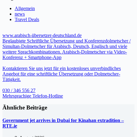
Allgemein
news
Travel Deals
www.arabisch-übersetzer-deutschland.de
Beglaubigte Schriftliche Übersetzung und Konferenzdolmetscher /
Simultan-Dolmetscher für Arabisch, Deutsch, Englisch und viele
weitere Sprachkombinationen. Arabisch-Dolmetscher via Video-
Konferenz + Smartphone-App
Kontaktieren Sie uns jetzt für ein kostenloses unverbindliches
Angebot für eine schriftliche Übersetzung oder Dolmetscher-
Tätigkeit.
030 / 346 556 27
Mehrsprachige Telefon-Hotline
Ähnliche Beiträge
Government jet arrives in Dubai for Kinahan extradition –
RTE.ie