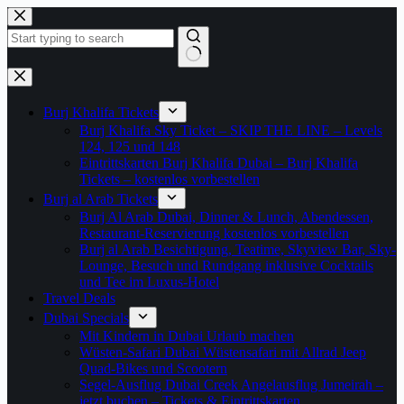
Zum
Inhalt
springen
Keine
Ergebnisse
Burj Khalifa Tickets
Burj Khalifa Sky Ticket – SKIP THE LINE – Levels
124, 125 und 148
Eintrittskarten Burj Khalifa Dubai – Burj Khalifa
Tickets – kostenlos vorbestellen
Burj al Arab Tickets
Burj Al Arab Dubai, Dinner & Lunch, Abendessen,
Restaurant-Reservierung kostenlos vorbestellen
Burj al Arab Besichtigung, Teatime, Skyview Bar, Sky-
Lounge, Besuch und Rundgang inklusive Cocktails
und Tee im Luxus-Hotel
Travel Deals
Dubai Specials
Mit Kindern in Dubai Urlaub machen
Wüsten-Safari Dubai Wüstensafari mit Allrad Jeep
Quad-Bikes und Scootern
Segel-Ausflug Dubai Creek Angelausflug Jumeirah –
jetzt buchen – Tickets & Eintrittskarten