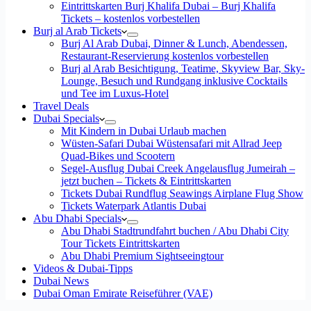
Eintrittskarten Burj Khalifa Dubai – Burj Khalifa
Tickets – kostenlos vorbestellen
Burj al Arab Tickets
Burj Al Arab Dubai, Dinner & Lunch, Abendessen,
Restaurant-Reservierung kostenlos vorbestellen
Burj al Arab Besichtigung, Teatime, Skyview Bar, Sky-
Lounge, Besuch und Rundgang inklusive Cocktails
und Tee im Luxus-Hotel
Travel Deals
Dubai Specials
Mit Kindern in Dubai Urlaub machen
Wüsten-Safari Dubai Wüstensafari mit Allrad Jeep
Quad-Bikes und Scootern
Segel-Ausflug Dubai Creek Angelausflug Jumeirah –
jetzt buchen – Tickets & Eintrittskarten
Tickets Dubai Rundflug Seawings Airplane Flug Show
Tickets Waterpark Atlantis Dubai
Abu Dhabi Specials
Abu Dhabi Stadtrundfahrt buchen / Abu Dhabi City
Tour Tickets Eintrittskarten
Abu Dhabi Premium Sightseeingtour
Videos & Dubai-Tipps
Dubai News
Dubai Oman Emirate Reiseführer (VAE)