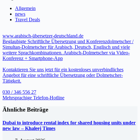
Allgemein
news
Travel Deals
www.arabisch-übersetzer-deutschland.de
Beglaubigte Schriftliche Übersetzung und Konferenzdolmetscher /
Simultan-Dolmetscher für Arabisch, Deutsch, Englisch und viele
weitere Sprachkombinationen. Arabisch-Dolmetscher via Video-
Konferenz + Smartphone-App
Kontaktieren Sie uns jetzt für ein kostenloses unverbindliches
Angebot für eine schriftliche Übersetzung oder Dolmetscher-
Tätigkeit.
030 / 346 556 27
Mehrsprachige Telefon-Hotline
Ähnliche Beiträge
Dubai to introduce rental index for shared housing units under
new law – Khaleej Times