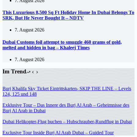
7. August 2026
This Luxurious 8,500 Sq Ft Holiday Home In Dubai Belongs To
SRK, But He Never Bought It – NDTV
7. August 2026
Dubai Customs foil attempt to smuggle 460 grams of gold,
melted and hidden in bag – Khaleej Times
7. August 2026
Im Trend
Burj Khalifa Sky Ticket Eintrittskarten- SKIP THE LINE – Levels
124, 125 und 148
Exklusive Tour – Das Innere des Burj Al Arab – Geheimnisse des
Burj Al Arab in Dubai
Dubai Helikopter-Flug buchen – Hubschrauber-Rundflug in Dubai
Exclusive Tour Inside Burj Al Arab Dubai – Guided Tour