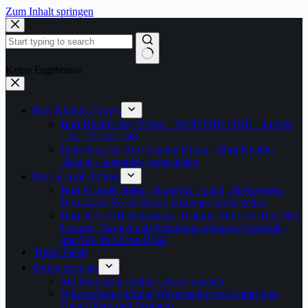
Zum Inhalt springen
Keine Ergebnisse
Burj Khalifa Tickets
Burj Khalifa Sky Ticket – SKIP THE LINE – Levels
124, 125 und 148
Eintrittskarten Burj Khalifa Dubai – Burj Khalifa
Tickets – kostenlos vorbestellen
Burj al Arab Tickets
Burj Al Arab Dubai, Dinner & Lunch, Abendessen,
Restaurant-Reservierung kostenlos vorbestellen
Burj al Arab Besichtigung, Teatime, Skyview Bar, Sky-
Lounge, Besuch und Rundgang inklusive Cocktails
und Tee im Luxus-Hotel
Travel Deals
Dubai Specials
Mit Kindern in Dubai Urlaub machen
Wüsten-Safari Dubai Wüstensafari mit Allrad Jeep
Quad-Bikes und Scootern