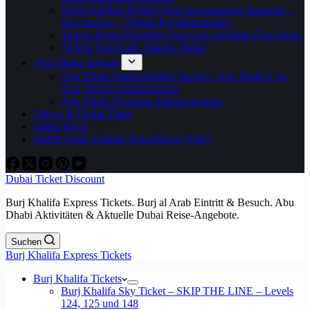
Segel-Ausflug Dubai Creek Angelausflug Jumeirah –
jetzt buchen – Tickets & Eintrittskarten
Tickets Dubai Rundflug Seawings Airplane Flug Show
Tickets Waterpark Atlantis Dubai
Abu Dhabi Specials
Abu Dhabi Stadtrundfahrt buchen / Abu Dhabi City
Tour Tickets Eintrittskarten
Abu Dhabi Premium Sightseeingtour
Videos & Dubai-Tipps
Dubai News
Dubai Oman Emirate Reiseführer (VAE)
Dubai Ticket Discount
Burj Khalifa Express Tickets. Burj al Arab Eintritt & Besuch. Abu
Dhabi Aktivitäten & Aktuelle Dubai Reise-Angebote.
Suchen
Burj Khalifa Express Tickets
Burj Khalifa Tickets
Burj Khalifa Sky Ticket – SKIP THE LINE – Levels
124, 125 und 148