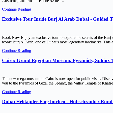
Aussichtsplattform auf Ebene 52 des…
Continue Reading
Exclusive Tour Inside Burj Al Arab Dubai - Guided 
Book Now Enjoy an exclusive tour to explore the secrets of the Burj 
iconic Burj Al Arab, one of Dubai’s most legendary landmarks. This ar
Continue Reading
Cairo: Grand Egyptian Museum, Pyramids, Sphinx
The new mega-museum in Cairo is now open for public visits. Discov
you to the Pyramids of Giza, the Sphinx, the Valley Temple of Kh
Continue Reading
Dubai Helikopter-Flug buchen - Hubschrauber-Rundf