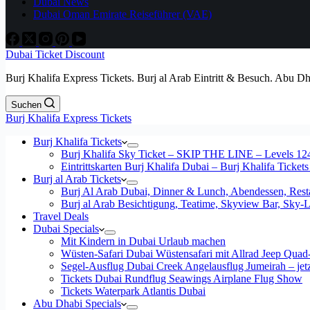
Dubai News
Dubai Oman Emirate Reiseführer (VAE)
Dubai Ticket Discount
Burj Khalifa Express Tickets. Burj al Arab Eintritt & Besuch. Abu D
Suchen
Burj Khalifa Express Tickets
Burj Khalifa Tickets
Burj Khalifa Sky Ticket – SKIP THE LINE – Levels 12
Eintrittskarten Burj Khalifa Dubai – Burj Khalifa Tickets
Burj al Arab Tickets
Burj Al Arab Dubai, Dinner & Lunch, Abendessen, Resta
Burj al Arab Besichtigung, Teatime, Skyview Bar, Sky
Travel Deals
Dubai Specials
Mit Kindern in Dubai Urlaub machen
Wüsten-Safari Dubai Wüstensafari mit Allrad Jeep Quad
Segel-Ausflug Dubai Creek Angelausflug Jumeirah – jetzt
Tickets Dubai Rundflug Seawings Airplane Flug Show
Tickets Waterpark Atlantis Dubai
Abu Dhabi Specials