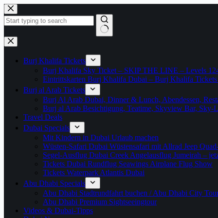
Zum
Inhalt
springen
Keine
Ergebnisse
Burj Khalifa Tickets
Burj Khalifa Sky Ticket – SKIP THE LINE – Levels 12
Eintrittskarten Burj Khalifa Dubai – Burj Khalifa Tickets
Burj al Arab Tickets
Burj Al Arab Dubai, Dinner & Lunch, Abendessen, Resta
Burj al Arab Besichtigung, Teatime, Skyview Bar, Sky
Travel Deals
Dubai Specials
Mit Kindern in Dubai Urlaub machen
Wüsten-Safari Dubai Wüstensafari mit Allrad Jeep Quad
Segel-Ausflug Dubai Creek Angelausflug Jumeirah – jetzt
Tickets Dubai Rundflug Seawings Airplane Flug Show
Tickets Waterpark Atlantis Dubai
Abu Dhabi Specials
Abu Dhabi Stadtrundfahrt buchen / Abu Dhabi City Tour T
Abu Dhabi Premium Sightseeingtour
Videos & Dubai-Tipps