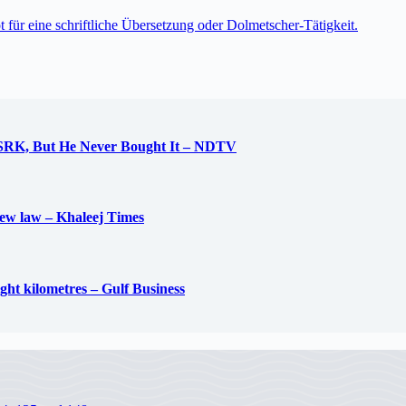
t für eine schriftliche Übersetzung oder Dolmetscher-Tätigkeit.
 SRK, But He Never Bought It – NDTV
new law – Khaleej Times
ight kilometres – Gulf Business