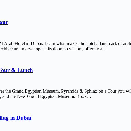
Tour
Al Arab Hotel in Dubai. Learn what makes the hotel a landmark of arch
chitectural marvel opens its doors to visitors, offering a…
 Tour & Lunch
er the Grand Egyptian Museum, Pyramids & Sphinx on a Tour you will 
afre, and the New Grand Egyptian Museum. Book…
lug in Dubai