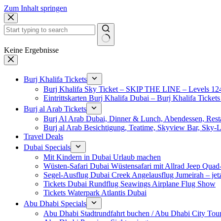
Zum Inhalt springen
Keine Ergebnisse
Burj Khalifa Tickets
Burj Khalifa Sky Ticket – SKIP THE LINE – Levels 12
Eintrittskarten Burj Khalifa Dubai – Burj Khalifa Tickets
Burj al Arab Tickets
Burj Al Arab Dubai, Dinner & Lunch, Abendessen, Resta
Burj al Arab Besichtigung, Teatime, Skyview Bar, Sky
Travel Deals
Dubai Specials
Mit Kindern in Dubai Urlaub machen
Wüsten-Safari Dubai Wüstensafari mit Allrad Jeep Quad
Segel-Ausflug Dubai Creek Angelausflug Jumeirah – jetzt
Tickets Dubai Rundflug Seawings Airplane Flug Show
Tickets Waterpark Atlantis Dubai
Abu Dhabi Specials
Abu Dhabi Stadtrundfahrt buchen / Abu Dhabi City Tour T