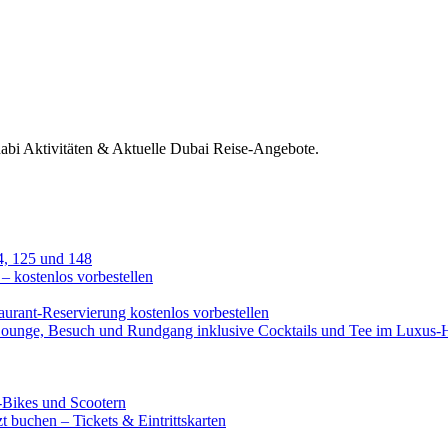
habi Aktivitäten & Aktuelle Dubai Reise-Angebote.
4, 125 und 148
 – kostenlos vorbestellen
urant-Reservierung kostenlos vorbestellen
-Lounge, Besuch und Rundgang inklusive Cocktails und Tee im Luxus-
-Bikes und Scootern
 buchen – Tickets & Eintrittskarten