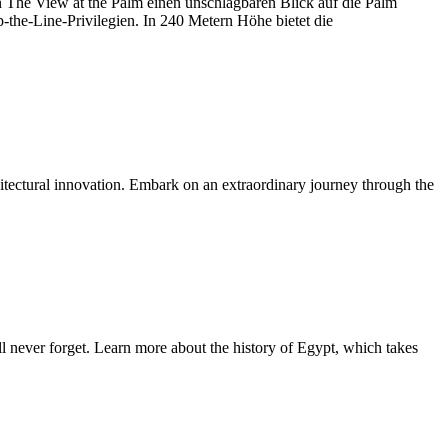
on The View at the Palm einen unschlagbaren Blick auf die Palm
the-Line-Privilegien. In 240 Metern Höhe bietet die
itectural innovation. Embark on an extraordinary journey through the
never forget. Learn more about the history of Egypt, which takes