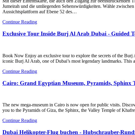
Mit dieser Eintrittskarte, die auch den Zugang zur beeindruckenden 
Jumeirah und die umliegenden Sehenswürdigkeiten. Wähle zwischen ein
Aussichtsplattform auf Ebene 52 des…
Continue Reading
Exclusive Tour Inside Burj Al Arab Dubai - Guided 
Book Now Enjoy an exclusive tour to explore the secrets of the Burj 
iconic Burj Al Arab, one of Dubai’s most legendary landmarks. This ar
Continue Reading
Cairo: Grand Egyptian Museum, Pyramids, Sphinx
The new mega-museum in Cairo is now open for public visits. Discov
you to the Pyramids of Giza, the Sphinx, the Valley Temple of Kh
Continue Reading
Dubai Helikopter-Flug buchen - Hubschrauber-Rundf