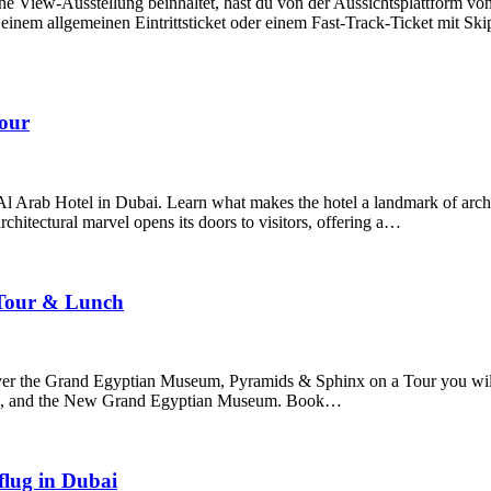
The View-Ausstellung beinhaltet, hast du von der Aussichtsplattform v
em allgemeinen Eintrittsticket oder einem Fast-Track-Ticket mit Skip-
Tour
Al Arab Hotel in Dubai. Learn what makes the hotel a landmark of arch
chitectural marvel opens its doors to visitors, offering a…
 Tour & Lunch
er the Grand Egyptian Museum, Pyramids & Sphinx on a Tour you will 
afre, and the New Grand Egyptian Museum. Book…
lug in Dubai