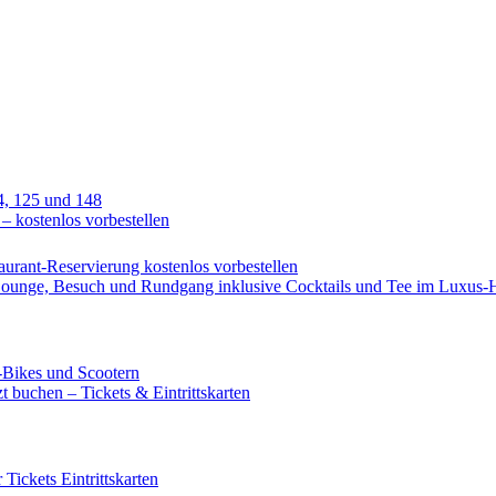
4, 125 und 148
 – kostenlos vorbestellen
urant-Reservierung kostenlos vorbestellen
-Lounge, Besuch und Rundgang inklusive Cocktails und Tee im Luxus-
-Bikes und Scootern
 buchen – Tickets & Eintrittskarten
ickets Eintrittskarten