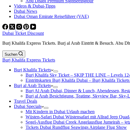
Abu Dhabi Premium Sightseeingtour
Videos & Dubai-Tipps
Dubai News
Dubai Oman Emirate Reiseführer (VAE)
Dubai Ticket Discount
Burj Khalifa Express Tickets. Burj al Arab Eintritt & Besuch. Abu D
Suchen
Burj Khalifa Express Tickets
Burj Khalifa Tickets
Burj Khalifa Sky Ticket – SKIP THE LINE – Levels 12
Eintrittskarten Burj Khalifa Dubai – Burj Khalifa Tickets
Burj al Arab Tickets
Burj Al Arab Dubai, Dinner & Lunch, Abendessen, Resta
Burj al Arab Besichtigung, Teatime, Skyview Bar, Sky
Travel Deals
Dubai Specials
Mit Kindern in Dubai Urlaub machen
Wüsten-Safari Dubai Wüstensafari mit Allrad Jeep Quad
Segel-Ausflug Dubai Creek Angelausflug Jumeirah – jetzt
Tickets Dubai Rundflug Seawings Airplane Flug Show