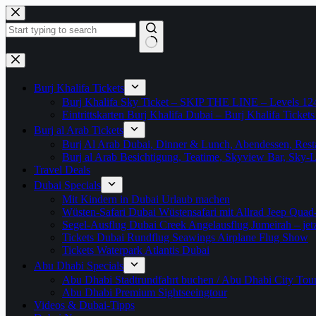
Zum
Inhalt
springen
Keine
Ergebnisse
Burj Khalifa Tickets
Burj Khalifa Sky Ticket – SKIP THE LINE – Levels 12
Eintrittskarten Burj Khalifa Dubai – Burj Khalifa Tickets
Burj al Arab Tickets
Burj Al Arab Dubai, Dinner & Lunch, Abendessen, Resta
Burj al Arab Besichtigung, Teatime, Skyview Bar, Sky
Travel Deals
Dubai Specials
Mit Kindern in Dubai Urlaub machen
Wüsten-Safari Dubai Wüstensafari mit Allrad Jeep Quad
Segel-Ausflug Dubai Creek Angelausflug Jumeirah – jetzt
Tickets Dubai Rundflug Seawings Airplane Flug Show
Tickets Waterpark Atlantis Dubai
Abu Dhabi Specials
Abu Dhabi Stadtrundfahrt buchen / Abu Dhabi City Tour T
Abu Dhabi Premium Sightseeingtour
Videos & Dubai-Tipps