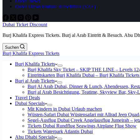
Dubai News
Dubai Oman Emirate Reiseführer (VAE)
Dubai Ticket Discount
Burj Khalifa Express Tickets. Burj al Arab Eintritt & Besuch. Abu D
Suchen
Burj Khalifa Express Tickets
Burj Khalifa Tickets
Burj Khalifa Sky Ticket – SKIP THE LINE – Levels 12
Eintrittskarten Burj Khalifa Dubai – Burj Khalifa Tickets
Burj al Arab Tickets
Burj Al Arab Dubai, Dinner & Lunch, Abendessen, Resta
Burj al Arab Besichtigung, Teatime, Skyview Bar, Sky
Travel Deals
Dubai Specials
Mit Kindern in Dubai Urlaub machen
Wüsten-Safari Dubai Wüstensafari mit Allrad Jeep Quad
Segel-Ausflug Dubai Creek Angelausflug Jumeirah – jetzt
Tickets Dubai Rundflug Seawings Airplane Flug Show
Tickets Waterpark Atlantis Dubai
Abu Dhabi Specials