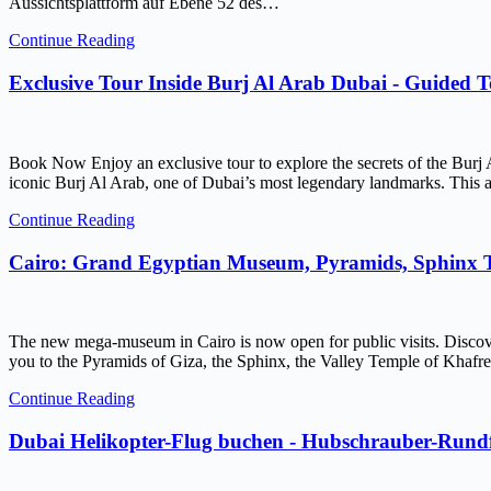
Aussichtsplattform auf Ebene 52 des…
Continue Reading
Exclusive Tour Inside Burj Al Arab Dubai - Guided 
Book Now Enjoy an exclusive tour to explore the secrets of the Burj 
iconic Burj Al Arab, one of Dubai’s most legendary landmarks. This ar
Continue Reading
Cairo: Grand Egyptian Museum, Pyramids, Sphinx
The new mega-museum in Cairo is now open for public visits. Discov
you to the Pyramids of Giza, the Sphinx, the Valley Temple of Kh
Continue Reading
Dubai Helikopter-Flug buchen - Hubschrauber-Rundf