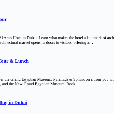
Tour
Al Arab Hotel in Dubai. Learn what makes the hotel a landmark of arch
chitectural marvel opens its doors to visitors, offering a…
 Tour & Lunch
er the Grand Egyptian Museum, Pyramids & Sphinx on a Tour you will 
afre, and the New Grand Egyptian Museum. Book…
lug in Dubai