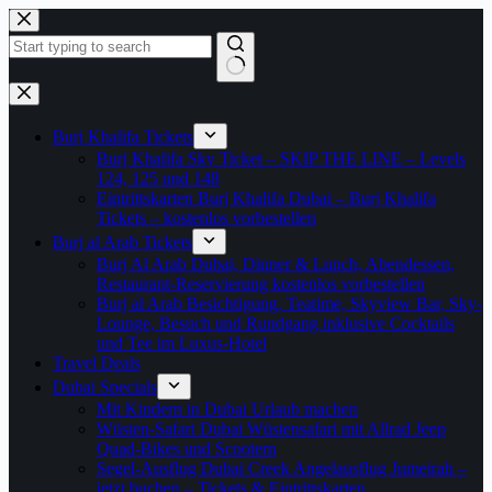
Zum
Inhalt
springen
Keine
Ergebnisse
Burj Khalifa Tickets
Burj Khalifa Sky Ticket – SKIP THE LINE – Levels
124, 125 und 148
Eintrittskarten Burj Khalifa Dubai – Burj Khalifa
Tickets – kostenlos vorbestellen
Burj al Arab Tickets
Burj Al Arab Dubai, Dinner & Lunch, Abendessen,
Restaurant-Reservierung kostenlos vorbestellen
Burj al Arab Besichtigung, Teatime, Skyview Bar, Sky-
Lounge, Besuch und Rundgang inklusive Cocktails
und Tee im Luxus-Hotel
Travel Deals
Dubai Specials
Mit Kindern in Dubai Urlaub machen
Wüsten-Safari Dubai Wüstensafari mit Allrad Jeep
Quad-Bikes und Scootern
Segel-Ausflug Dubai Creek Angelausflug Jumeirah –
jetzt buchen – Tickets & Eintrittskarten