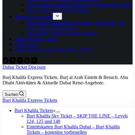
Tickets Dubai Rundflug Seawings Airplane Flug Show
Tickets Waterpark Atlantis Dubai
Abu Dhabi Specials
Abu Dhabi Stadtrundfahrt buchen / Abu Dhabi City
Tour Tickets Eintrittskarten
Abu Dhabi Premium Sightseeingtour
Videos & Dubai-Tipps
Dubai News
Dubai Oman Emirate Reiseführer (VAE)
Dubai Ticket Discount
Burj Khalifa Express Tickets. Burj al Arab Eintritt & Besuch. Abu
Dhabi Aktivitäten & Aktuelle Dubai Reise-Angebote.
Suchen
Burj Khalifa Express Tickets
Burj Khalifa Tickets
Burj Khalifa Sky Ticket – SKIP THE LINE – Levels
124, 125 und 148
Eintrittskarten Burj Khalifa Dubai – Burj Khalifa
Tickets – kostenlos vorbestellen