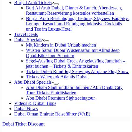
Burj al Arab Tickets
Burj Al Arab Dubai, Dinner & Lunch, Abendessen,
Restaurant-Reservierung kostenlos vorbestellen
Burj al Arab Besichtigung, Teatime, Skyview Bar, Sky-
Lounge, Besuch und Rundgang inklusive Cocktails
und Tee im Luxus-Hotel
Travel Deals
Dubai Specials
Mit Kindern in Dubai Urlaub machen
Wüsten-Safari Dubai Wüstensafari mit Allrad Jeep
Quad-Bikes und Scootern
Segel-Ausflug Dubai Creek Angelausflug Jumeirah –
jetzt buchen – Tickets & Eintrittskarten
Tickets Dubai Rundflug Seawings Airplane Flug Show
Tickets Waterpark Atlantis Dubai
Abu Dhabi Specials
Abu Dhabi Stadtrundfahrt buchen / Abu Dhabi City
Tour Tickets Eintrittskarten
Abu Dhabi Premium Sightseeingtour
Videos & Dubai-Tipps
Dubai News
Dubai Oman Emirate Reiseführer (VAE)
Dubai Ticket Discount