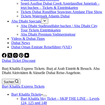
Segel-Ausflug Dubai Creek Angelausflug Jumeirah –
jetzt buchen – Tickets & Eintrittskarten
Tickets Dubai Rundflug Seawings Airplane Flug Show
Tickets Waterpark Atlantis Dubai
Abu Dhabi Specials
Abu Dhabi Stadtrundfahrt buchen / Abu Dhabi City
Tour Tickets Eintrittskarten
Abu Dhabi Premium Sightseeingtour
Videos & Dubai-Tipps
Dubai News
Dubai Oman Emirate Reiseführer (VAE)
Dubai Ticket Discount
Burj Khalifa Express Tickets. Burj al Arab Eintritt & Besuch. Abu
Dhabi Aktivitäten & Aktuelle Dubai Reise-Angebote.
Suchen
Burj Khalifa Express Tickets
Burj Khalifa Tickets
Burj Khalifa Sky Ticket – SKIP THE LINE – Levels
124, 125 und 148