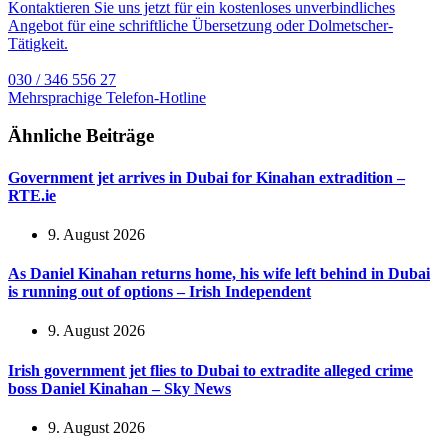
Kontaktieren Sie uns jetzt für ein kostenloses unverbindliches
Angebot für eine schriftliche Übersetzung oder Dolmetscher-
Tätigkeit.
030 / 346 556 27
Mehrsprachige Telefon-Hotline
Ähnliche Beiträge
Government jet arrives in Dubai for Kinahan extradition –
RTE.ie
9. August 2026
As Daniel Kinahan returns home, his wife left behind in Dubai
is running out of options – Irish Independent
9. August 2026
Irish government jet flies to Dubai to extradite alleged crime
boss Daniel Kinahan – Sky News
9. August 2026