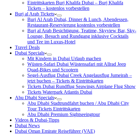
Eintrittskarten Burj Khalifa Dubai – Burj Khalifa
Tickets – kostenlos vorbestellen
Burj al Arab Tickets
Burj Al Arab Dubai, Dinner & Lunch, Abendessen,
Restaurant-Reservierung kostenlos vorbestellen
Burj al Arab Besichtigung, Teatime, Skyview Bar, Sky-
Lounge, Besuch und Rundgang inklusive Cocktails
und Tee im Luxus-Hotel
Travel Deals
Dubai Specials
Mit Kindern in Dubai Urlaub machen
Wüsten-Safari Dubai Wüstensafari mit Allrad Jeep
Quad-Bikes und Scootern
Segel-Ausflug Dubai Creek Angelausflug Jumeirah –
jetzt buchen – Tickets & Eintrittskarten
Tickets Dubai Rundflug Seawings Airplane Flug Show
Tickets Waterpark Atlantis Dubai
Abu Dhabi Specials
Abu Dhabi Stadtrundfahrt buchen / Abu Dhabi City
Tour Tickets Eintrittskarten
Abu Dhabi Premium Sightseeingtour
Videos & Dubai-Tipps
Dubai News
Dubai Oman Emirate Reiseführer (VAE)