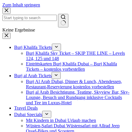
Zum Inhalt springen
Keine Ergebnisse
Burj Khalifa Tickets
Burj Khalifa Sky Ticket – SKIP THE LINE – Levels
124, 125 und 148
Eintrittskarten Burj Khalifa Dubai – Burj Khalifa
Tickets – kostenlos vorbestellen
Burj al Arab Tickets
Burj Al Arab Dubai, Dinner & Lunch, Abendessen,
Restaurant-Reservierung kostenlos vorbestellen
Burj al Arab Besichtigung, Teatime, Skyview Bar, Sky-
Lounge, Besuch und Rundgang inklusive Cocktails
und Tee im Luxus-Hotel
Travel Deals
Dubai Specials
Mit Kindern in Dubai Urlaub machen
Wüsten-Safari Dubai Wüstensafari mit Allrad Jeep
Quad-Bikes und Scootern