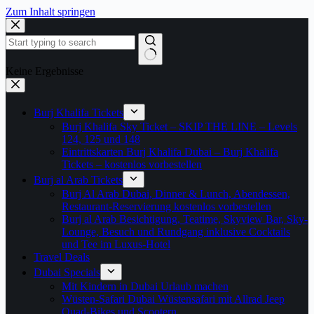
Zum Inhalt springen
Keine Ergebnisse
Burj Khalifa Tickets
Burj Khalifa Sky Ticket – SKIP THE LINE – Levels
124, 125 und 148
Eintrittskarten Burj Khalifa Dubai – Burj Khalifa
Tickets – kostenlos vorbestellen
Burj al Arab Tickets
Burj Al Arab Dubai, Dinner & Lunch, Abendessen,
Restaurant-Reservierung kostenlos vorbestellen
Burj al Arab Besichtigung, Teatime, Skyview Bar, Sky-
Lounge, Besuch und Rundgang inklusive Cocktails
und Tee im Luxus-Hotel
Travel Deals
Dubai Specials
Mit Kindern in Dubai Urlaub machen
Wüsten-Safari Dubai Wüstensafari mit Allrad Jeep
Quad-Bikes und Scootern