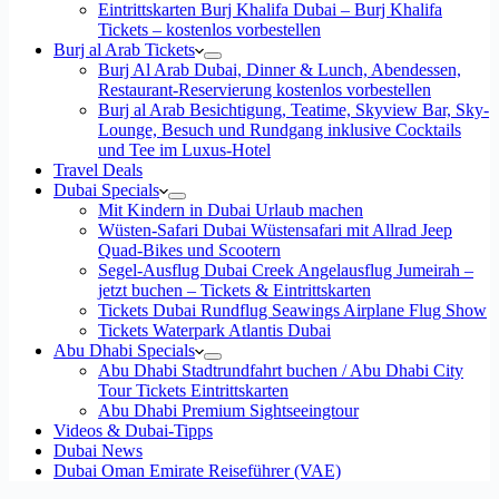
Eintrittskarten Burj Khalifa Dubai – Burj Khalifa
Tickets – kostenlos vorbestellen
Burj al Arab Tickets
Burj Al Arab Dubai, Dinner & Lunch, Abendessen,
Restaurant-Reservierung kostenlos vorbestellen
Burj al Arab Besichtigung, Teatime, Skyview Bar, Sky-
Lounge, Besuch und Rundgang inklusive Cocktails
und Tee im Luxus-Hotel
Travel Deals
Dubai Specials
Mit Kindern in Dubai Urlaub machen
Wüsten-Safari Dubai Wüstensafari mit Allrad Jeep
Quad-Bikes und Scootern
Segel-Ausflug Dubai Creek Angelausflug Jumeirah –
jetzt buchen – Tickets & Eintrittskarten
Tickets Dubai Rundflug Seawings Airplane Flug Show
Tickets Waterpark Atlantis Dubai
Abu Dhabi Specials
Abu Dhabi Stadtrundfahrt buchen / Abu Dhabi City
Tour Tickets Eintrittskarten
Abu Dhabi Premium Sightseeingtour
Videos & Dubai-Tipps
Dubai News
Dubai Oman Emirate Reiseführer (VAE)