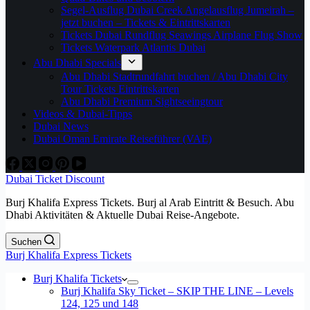
Segel-Ausflug Dubai Creek Angelausflug Jumeirah –
jetzt buchen – Tickets & Eintrittskarten
Tickets Dubai Rundflug Seawings Airplane Flug Show
Tickets Waterpark Atlantis Dubai
Abu Dhabi Specials
Abu Dhabi Stadtrundfahrt buchen / Abu Dhabi City
Tour Tickets Eintrittskarten
Abu Dhabi Premium Sightseeingtour
Videos & Dubai-Tipps
Dubai News
Dubai Oman Emirate Reiseführer (VAE)
Dubai Ticket Discount
Burj Khalifa Express Tickets. Burj al Arab Eintritt & Besuch. Abu
Dhabi Aktivitäten & Aktuelle Dubai Reise-Angebote.
Suchen
Burj Khalifa Express Tickets
Burj Khalifa Tickets
Burj Khalifa Sky Ticket – SKIP THE LINE – Levels
124, 125 und 148