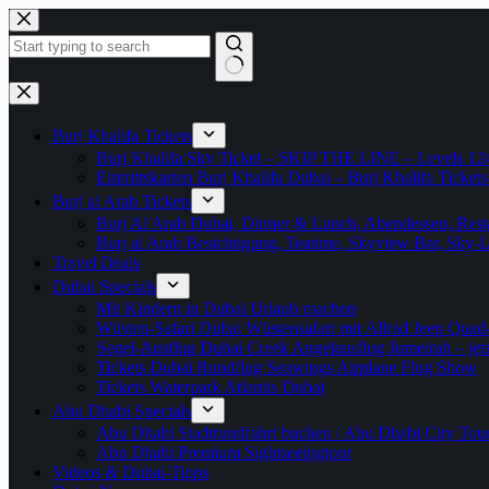
Zum
Inhalt
springen
Keine
Ergebnisse
Burj Khalifa Tickets
Burj Khalifa Sky Ticket – SKIP THE LINE – Levels 12
Eintrittskarten Burj Khalifa Dubai – Burj Khalifa Tickets
Burj al Arab Tickets
Burj Al Arab Dubai, Dinner & Lunch, Abendessen, Resta
Burj al Arab Besichtigung, Teatime, Skyview Bar, Sky
Travel Deals
Dubai Specials
Mit Kindern in Dubai Urlaub machen
Wüsten-Safari Dubai Wüstensafari mit Allrad Jeep Quad
Segel-Ausflug Dubai Creek Angelausflug Jumeirah – jetzt
Tickets Dubai Rundflug Seawings Airplane Flug Show
Tickets Waterpark Atlantis Dubai
Abu Dhabi Specials
Abu Dhabi Stadtrundfahrt buchen / Abu Dhabi City Tour T
Abu Dhabi Premium Sightseeingtour
Videos & Dubai-Tipps