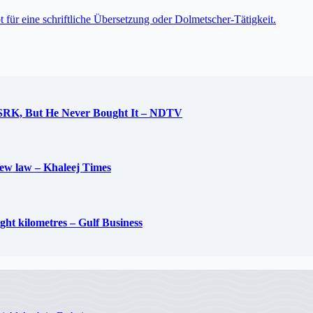
t für eine schriftliche Übersetzung oder Dolmetscher-Tätigkeit.
 SRK, But He Never Bought It – NDTV
new law – Khaleej Times
ight kilometres – Gulf Business