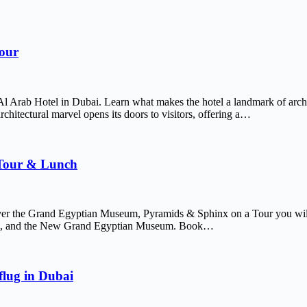
Tour
Al Arab Hotel in Dubai. Learn what makes the hotel a landmark of arch
chitectural marvel opens its doors to visitors, offering a…
 Tour & Lunch
er the Grand Egyptian Museum, Pyramids & Sphinx on a Tour you will 
afre, and the New Grand Egyptian Museum. Book…
lug in Dubai