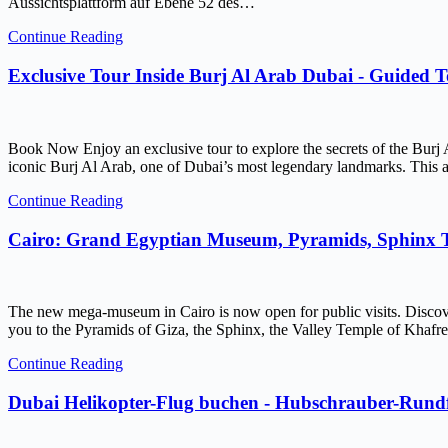
Aussichtsplattform auf Ebene 52 des…
Continue Reading
Exclusive Tour Inside Burj Al Arab Dubai - Guided 
Book Now Enjoy an exclusive tour to explore the secrets of the Burj 
iconic Burj Al Arab, one of Dubai’s most legendary landmarks. This ar
Continue Reading
Cairo: Grand Egyptian Museum, Pyramids, Sphinx
The new mega-museum in Cairo is now open for public visits. Discov
you to the Pyramids of Giza, the Sphinx, the Valley Temple of Kh
Continue Reading
Dubai Helikopter-Flug buchen - Hubschrauber-Rundf