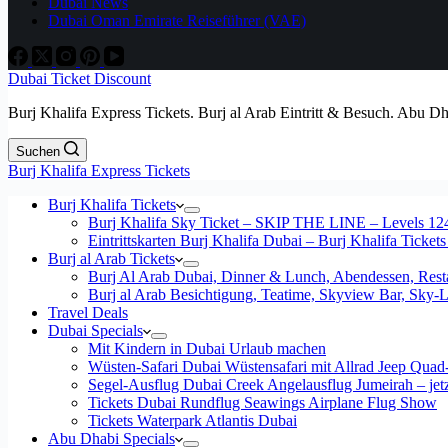
Dubai News
Dubai Oman Emirate Reiseführer (VAE)
Dubai Ticket Discount
Burj Khalifa Express Tickets. Burj al Arab Eintritt & Besuch. Abu D
Suchen
Burj Khalifa Express Tickets
Burj Khalifa Tickets
Burj Khalifa Sky Ticket – SKIP THE LINE – Levels 12
Eintrittskarten Burj Khalifa Dubai – Burj Khalifa Tickets
Burj al Arab Tickets
Burj Al Arab Dubai, Dinner & Lunch, Abendessen, Resta
Burj al Arab Besichtigung, Teatime, Skyview Bar, Sky
Travel Deals
Dubai Specials
Mit Kindern in Dubai Urlaub machen
Wüsten-Safari Dubai Wüstensafari mit Allrad Jeep Quad
Segel-Ausflug Dubai Creek Angelausflug Jumeirah – jetzt
Tickets Dubai Rundflug Seawings Airplane Flug Show
Tickets Waterpark Atlantis Dubai
Abu Dhabi Specials