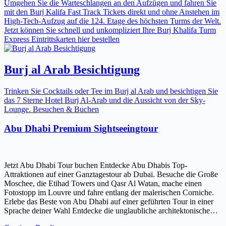
Umgehen Sie die Warteschlangen an den Aufzügen und fahren Sie
mit den Burj Kalifa Fast Track Tickets direkt und ohne Anstehen im
High-Tech-Aufzug auf die 124. Etage des höchsten Turms der Welt.
Jetzt können Sie schnell und unkompliziert Ihre Burj Khalifa Turm
Express Eintrittskarten hier bestellen
Burj al Arab Besichtigung
Trinken Sie Cocktails oder Tee im Burj al Arab und besichtigen Sie
das 7 Sterne Hotel Burj Al-Arab und die Aussicht von der Sky-
Lounge. Besuchen & Buchen
Abu Dhabi Premium Sightseeingtour
Jetzt Abu Dhabi Tour buchen Entdecke Abu Dhabis Top-
Attraktionen auf einer Ganztagestour ab Dubai. Besuche die Große
Moschee, die Etihad Towers und Qasr Al Watan, mache einen
Fotostopp im Louvre und fahre entlang der malerischen Corniche.
Erlebe das Beste von Abu Dhabi auf einer geführten Tour in einer
Sprache deiner Wahl Entdecke die unglaubliche architektonische…