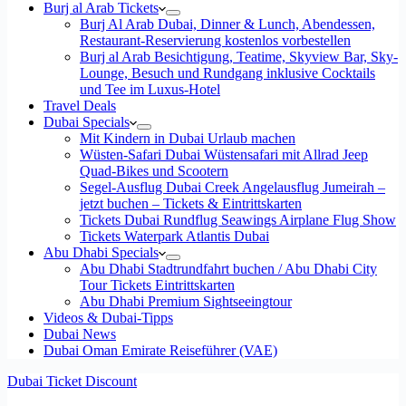
Burj al Arab Tickets
Burj Al Arab Dubai, Dinner & Lunch, Abendessen,
Restaurant-Reservierung kostenlos vorbestellen
Burj al Arab Besichtigung, Teatime, Skyview Bar, Sky-
Lounge, Besuch und Rundgang inklusive Cocktails
und Tee im Luxus-Hotel
Travel Deals
Dubai Specials
Mit Kindern in Dubai Urlaub machen
Wüsten-Safari Dubai Wüstensafari mit Allrad Jeep
Quad-Bikes und Scootern
Segel-Ausflug Dubai Creek Angelausflug Jumeirah –
jetzt buchen – Tickets & Eintrittskarten
Tickets Dubai Rundflug Seawings Airplane Flug Show
Tickets Waterpark Atlantis Dubai
Abu Dhabi Specials
Abu Dhabi Stadtrundfahrt buchen / Abu Dhabi City
Tour Tickets Eintrittskarten
Abu Dhabi Premium Sightseeingtour
Videos & Dubai-Tipps
Dubai News
Dubai Oman Emirate Reiseführer (VAE)
Dubai Ticket Discount