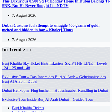
This Luxurious 8,500 Sq Ft Holiday Home In Dubai Belongs To
SRK, But He Never Bought It – NDTV
7. August 2026
Dubai Customs foil attempt to smuggle 460 grams of gold,
melted and hidden in bag – Khaleej Times
7. August 2026
Im Trend
Burj Khalifa Sky Ticket Eintrittskarten- SKIP THE LINE – Levels
124, 125 und 148
Exklusive Tour – Das Innere des Burj Al Arab – Geheimnisse des
Burj Al Arab in Dubai
Dubai Helikopter-Flug buchen – Hubschrauber-Rundflug in Dubai
Exclusive Tour Inside Burj Al Arab Dubai – Guided Tour
Burj Khalifa Tickets