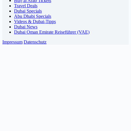
Burj al Arab Tickets
Travel Deals
Dubai Specials
Abu Dhabi Specials
Videos & Dubai-Tipps
Dubai News
Dubai Oman Emirate Reiseführer (VAE)
Impressum
Datenschutz