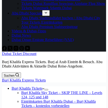
Tickets Dubai Rundflug Seawings Airplane Flug Show
Tickets Waterpark Atlantis Dubai
Abu Dhabi Specials
Abu Dhabi Stadtrundfahrt buchen / Abu Dhabi City
Tour Tickets Eintrittskarten
Abu Dhabi Premium Sightseeingtour
Videos & Dubai-Tipps
Dubai News
Dubai Oman Emirate Reiseführer (VAE)
Dubai Ticket Discount
Burj Khalifa Express Tickets. Burj al Arab Eintritt & Besuch. Abu
Dhabi Aktivitäten & Aktuelle Dubai Reise-Angebote.
Suchen
Burj Khalifa Express Tickets
Burj Khalifa Tickets
Burj Khalifa Sky Ticket – SKIP THE LINE – Levels
124, 125 und 148
Eintrittskarten Burj Khalifa Dubai – Burj Khalifa
Tickets – kostenlos vorbestellen