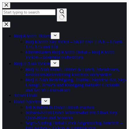
Zum
Inhalt
springen
Keine
Ergebnisse
Burj Khalifa Tickets
Burj Khalifa Sky Ticket – SKIP THE LINE – Levels
124, 125 und 148
Eintrittskarten Burj Khalifa Dubai – Burj Khalifa
Tickets – kostenlos vorbestellen
Burj al Arab Tickets
Burj Al Arab Dubai, Dinner & Lunch, Abendessen,
Restaurant-Reservierung kostenlos vorbestellen
Burj al Arab Besichtigung, Teatime, Skyview Bar, Sky-
Lounge, Besuch und Rundgang inklusive Cocktails
und Tee im Luxus-Hotel
Travel Deals
Dubai Specials
Mit Kindern in Dubai Urlaub machen
Wüsten-Safari Dubai Wüstensafari mit Allrad Jeep
Quad-Bikes und Scootern
Segel-Ausflug Dubai Creek Angelausflug Jumeirah –
jetzt buchen – Tickets & Eintrittskarten