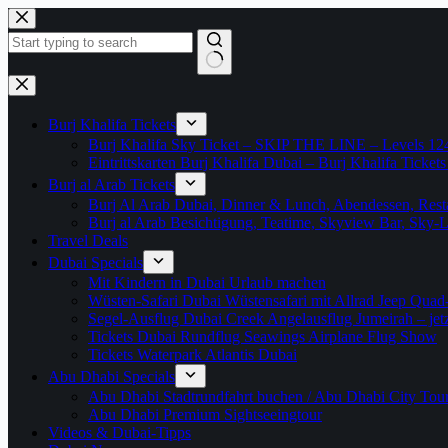
Zum
Inhalt
springen
Keine
Ergebnisse
Burj Khalifa Tickets
Burj Khalifa Sky Ticket – SKIP THE LINE – Levels 12
Eintrittskarten Burj Khalifa Dubai – Burj Khalifa Tickets
Burj al Arab Tickets
Burj Al Arab Dubai, Dinner & Lunch, Abendessen, Resta
Burj al Arab Besichtigung, Teatime, Skyview Bar, Sky
Travel Deals
Dubai Specials
Mit Kindern in Dubai Urlaub machen
Wüsten-Safari Dubai Wüstensafari mit Allrad Jeep Quad
Segel-Ausflug Dubai Creek Angelausflug Jumeirah – jetzt
Tickets Dubai Rundflug Seawings Airplane Flug Show
Tickets Waterpark Atlantis Dubai
Abu Dhabi Specials
Abu Dhabi Stadtrundfahrt buchen / Abu Dhabi City Tour T
Abu Dhabi Premium Sightseeingtour
Videos & Dubai-Tipps