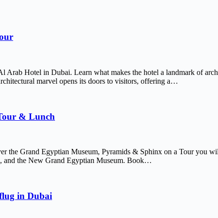
Tour
Al Arab Hotel in Dubai. Learn what makes the hotel a landmark of arch
chitectural marvel opens its doors to visitors, offering a…
 Tour & Lunch
er the Grand Egyptian Museum, Pyramids & Sphinx on a Tour you will 
afre, and the New Grand Egyptian Museum. Book…
lug in Dubai