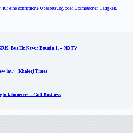
t für eine schriftliche Übersetzung oder Dolmetscher-Tätigkeit.
 SRK, But He Never Bought It – NDTV
new law – Khaleej Times
ight kilometres – Gulf Business