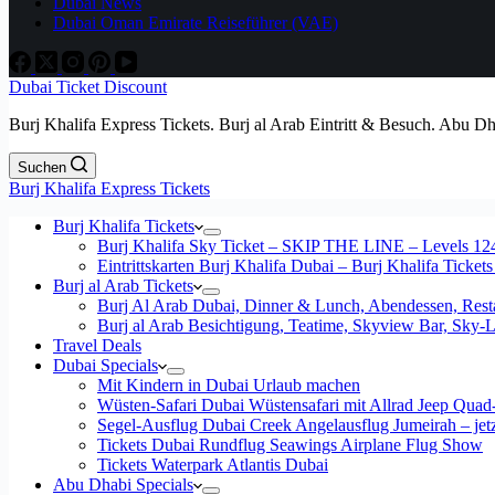
Dubai News
Dubai Oman Emirate Reiseführer (VAE)
Dubai Ticket Discount
Burj Khalifa Express Tickets. Burj al Arab Eintritt & Besuch. Abu D
Suchen
Burj Khalifa Express Tickets
Burj Khalifa Tickets
Burj Khalifa Sky Ticket – SKIP THE LINE – Levels 12
Eintrittskarten Burj Khalifa Dubai – Burj Khalifa Tickets
Burj al Arab Tickets
Burj Al Arab Dubai, Dinner & Lunch, Abendessen, Resta
Burj al Arab Besichtigung, Teatime, Skyview Bar, Sky
Travel Deals
Dubai Specials
Mit Kindern in Dubai Urlaub machen
Wüsten-Safari Dubai Wüstensafari mit Allrad Jeep Quad
Segel-Ausflug Dubai Creek Angelausflug Jumeirah – jetzt
Tickets Dubai Rundflug Seawings Airplane Flug Show
Tickets Waterpark Atlantis Dubai
Abu Dhabi Specials