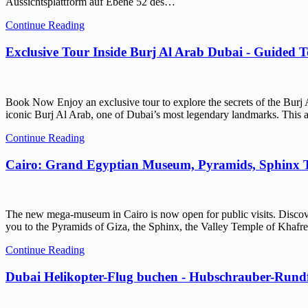
Aussichtsplattform auf Ebene 52 des…
Continue Reading
Exclusive Tour Inside Burj Al Arab Dubai - Guided 
Book Now Enjoy an exclusive tour to explore the secrets of the Burj 
iconic Burj Al Arab, one of Dubai’s most legendary landmarks. This ar
Continue Reading
Cairo: Grand Egyptian Museum, Pyramids, Sphinx
The new mega-museum in Cairo is now open for public visits. Discov
you to the Pyramids of Giza, the Sphinx, the Valley Temple of Kh
Continue Reading
Dubai Helikopter-Flug buchen - Hubschrauber-Rundf