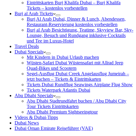
Eintrittskarten Burj Khalifa Dubai – Burj Khalifa
Tickets – kostenlos vorbestellen
Burj al Arab Tickets
Burj Al Arab Dubai, Dinner & Lunch, Abendessen,
Restaurant-Reservierung kostenlos vorbestellen
Burj al Arab Besichtigung, Teatime, Skyview Bar, Sky-
Lounge, Besuch und Rundgang inklusive Cocktails
und Tee im Luxus-Hotel
Travel Deals
Dubai Specials
Mit Kindern in Dubai Urlaub machen
Wüsten-Safari Dubai Wüstensafari mit Allrad Jeep
Quad-Bikes und Scootern
Segel-Ausflug Dubai Creek Angelausflug Jumeirah –
jetzt buchen – Tickets & Eintrittskarten
Tickets Dubai Rundflug Seawings Airplane Flug Show
Tickets Waterpark Atlantis Dubai
Abu Dhabi Specials
Abu Dhabi Stadtrundfahrt buchen / Abu Dhabi City
Tour Tickets Eintrittskarten
Abu Dhabi Premium Sightseeingtour
Videos & Dubai-Tipps
Dubai News
Dubai Oman Emirate Reiseführer (VAE)