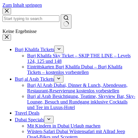
Zum Inhalt springen
Keine Ergebnisse
Burj Khalifa Tickets
Burj Khalifa Sky Ticket – SKIP THE LINE – Levels
124, 125 und 148
Eintrittskarten Burj Khalifa Dubai – Burj Khalifa
Tickets – kostenlos vorbestellen
Burj al Arab Tickets
Burj Al Arab Dubai, Dinner & Lunch, Abendessen,
Restaurant-Reservierung kostenlos vorbestellen
Burj al Arab Besichtigung, Teatime, Skyview Bar, Sky-
Lounge, Besuch und Rundgang inklusive Cocktails
und Tee im Luxus-Hotel
Travel Deals
Dubai Specials
Mit Kindern in Dubai Urlaub machen
Wüsten-Safari Dubai Wüstensafari mit Allrad Jeep
Quad-Bikes und Scootern