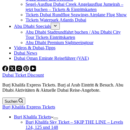
Segel-Ausflug Dubai Creek Angelausflug Jumeirah –
jetzt buchen – Tickets & Eintrittskarten
Tickets Dubai Rundflug Seawings Airplane Flug Show
Tickets Waterpark Atlantis Dubai
Abu Dhabi Specials
Abu Dhabi Stadtrundfahrt buchen / Abu Dhabi City
Tour Tickets Eintrittskarten
Abu Dhabi Premium Sightseeingtour
Videos & Dubai-Tipps
Dubai News
Dubai Oman Emirate Reiseführer (VAE)
Dubai Ticket Discount
Burj Khalifa Express Tickets. Burj al Arab Eintritt & Besuch. Abu
Dhabi Aktivitäten & Aktuelle Dubai Reise-Angebote.
Suchen
Burj Khalifa Express Tickets
Burj Khalifa Tickets
Burj Khalifa Sky Ticket – SKIP THE LINE – Levels
124, 125 und 148