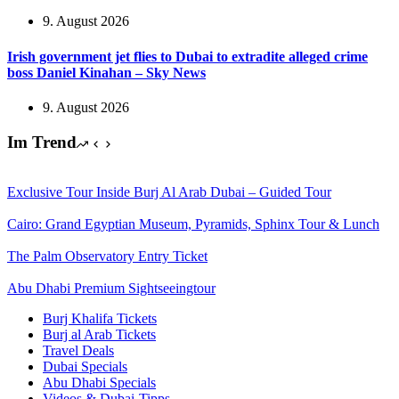
9. August 2026
Irish government jet flies to Dubai to extradite alleged crime
boss Daniel Kinahan – Sky News
9. August 2026
Im Trend
Exclusive Tour Inside Burj Al Arab Dubai – Guided Tour
Cairo: Grand Egyptian Museum, Pyramids, Sphinx Tour & Lunch
The Palm Observatory Entry Ticket
Abu Dhabi Premium Sightseeingtour
Burj Khalifa Tickets
Burj al Arab Tickets
Travel Deals
Dubai Specials
Abu Dhabi Specials
Videos & Dubai-Tipps