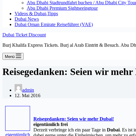
Abu Dhabi Stadtrundfahrt buchen / Abu Dhabi City Tour T
Abu Dhabi Premium Sightseeingtour
Videos & Dubai-Tipps
Dubai News
Dubai Oman Emirate Reiseführer (VAE)
Dubai Ticket Discount
Burj Khalifa Express Tickets. Burj al Arab Eintritt & Besuch. Abu D
Menü
Reisegedanken: Seien wir mehr 
admin
12. Mai 2016
Reisegedanken: Seien wir mehr
Dubai
!
eigentümlich frei
Derzeit verbringe ich ein paar Tage in
Dubai
. Es ist
eigentümlich
dabei gerne unter die Einheimischen, um mehr zu er