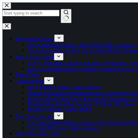
Zum
Inhalt
springen
Keine
Ergebnisse
Burj Khalifa Tickets
Burj Khalifa Sky Ticket – SKIP THE LINE – Levels 12
Eintrittskarten Burj Khalifa Dubai – Burj Khalifa Tickets
Burj al Arab Tickets
Burj Al Arab Dubai, Dinner & Lunch, Abendessen, Resta
Burj al Arab Besichtigung, Teatime, Skyview Bar, Sky
Travel Deals
Dubai Specials
Mit Kindern in Dubai Urlaub machen
Wüsten-Safari Dubai Wüstensafari mit Allrad Jeep Quad
Segel-Ausflug Dubai Creek Angelausflug Jumeirah – jetzt
Tickets Dubai Rundflug Seawings Airplane Flug Show
Tickets Waterpark Atlantis Dubai
Abu Dhabi Specials
Abu Dhabi Stadtrundfahrt buchen / Abu Dhabi City Tour T
Abu Dhabi Premium Sightseeingtour
Videos & Dubai-Tipps