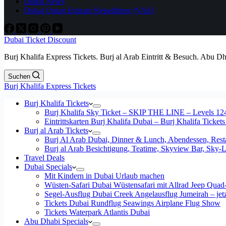
Dubai News
Dubai Oman Emirate Reiseführer (VAE)
Dubai Ticket Discount
Burj Khalifa Express Tickets. Burj al Arab Eintritt & Besuch. Abu D
Suchen
Burj Khalifa Express Tickets
Burj Khalifa Tickets
Burj Khalifa Sky Ticket – SKIP THE LINE – Levels 12
Eintrittskarten Burj Khalifa Dubai – Burj Khalifa Tickets
Burj al Arab Tickets
Burj Al Arab Dubai, Dinner & Lunch, Abendessen, Resta
Burj al Arab Besichtigung, Teatime, Skyview Bar, Sky
Travel Deals
Dubai Specials
Mit Kindern in Dubai Urlaub machen
Wüsten-Safari Dubai Wüstensafari mit Allrad Jeep Quad
Segel-Ausflug Dubai Creek Angelausflug Jumeirah – jetzt
Tickets Dubai Rundflug Seawings Airplane Flug Show
Tickets Waterpark Atlantis Dubai
Abu Dhabi Specials