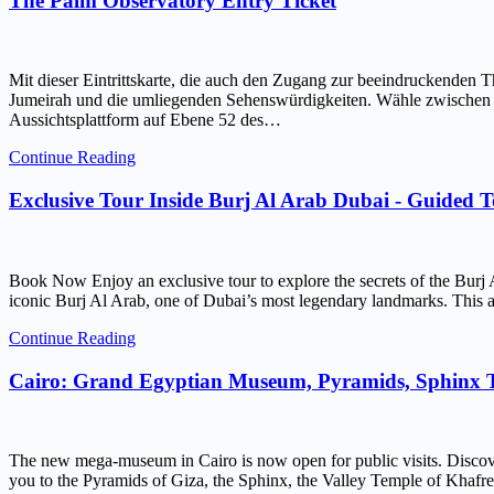
The Palm Observatory Entry Ticket
Mit dieser Eintrittskarte, die auch den Zugang zur beeindruckenden 
Jumeirah und die umliegenden Sehenswürdigkeiten. Wähle zwischen ein
Aussichtsplattform auf Ebene 52 des…
Continue Reading
Exclusive Tour Inside Burj Al Arab Dubai - Guided 
Book Now Enjoy an exclusive tour to explore the secrets of the Burj 
iconic Burj Al Arab, one of Dubai’s most legendary landmarks. This ar
Continue Reading
Cairo: Grand Egyptian Museum, Pyramids, Sphinx
The new mega-museum in Cairo is now open for public visits. Discov
you to the Pyramids of Giza, the Sphinx, the Valley Temple of Kh