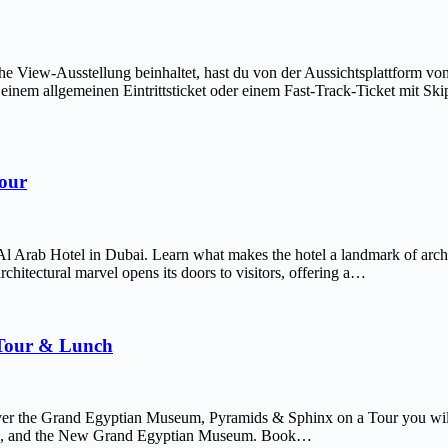
The View-Ausstellung beinhaltet, hast du von der Aussichtsplattform v
em allgemeinen Eintrittsticket oder einem Fast-Track-Ticket mit Skip-
Tour
Al Arab Hotel in Dubai. Learn what makes the hotel a landmark of arch
chitectural marvel opens its doors to visitors, offering a…
 Tour & Lunch
er the Grand Egyptian Museum, Pyramids & Sphinx on a Tour you will 
afre, and the New Grand Egyptian Museum. Book…