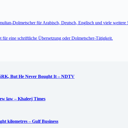
imultan-Dolmetscher für Arabisch, Deutsch, Englisch und viele weite
t für eine schriftliche Übersetzung oder Dolmetscher-Tätigkeit.
 SRK, But He Never Bought It – NDTV
new law – Khaleej Times
ight kilometres – Gulf Business