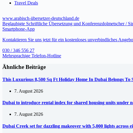
Travel Deals
www.arabisch-übersetzer-deutschland.de
Beglaubigte Schriftliche Übersetzung und Konferenzdolmetscher / S
Smartphone-App
Kontaktieren Sie uns jetzt für ein kostenloses unverbindliches Angebo
030 / 346 556 27
Mehrsprachige Telefon-Hotline
Ähnliche Beiträge
This Luxurious 8,500 Sq Ft Holiday Home In Dubai Belongs To
7. August 2026
Dubai to introduce rental index for shared housing units under 
7. August 2026
Dubai Creek set for dazzling makeover with 5,000 lights across e