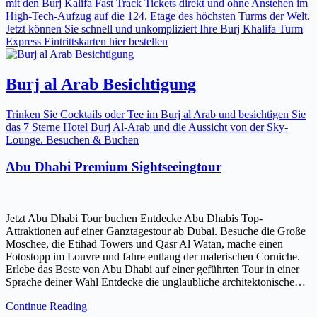
mit den Burj Kalifa Fast Track Tickets direkt und ohne Anstehen im
High-Tech-Aufzug auf die 124. Etage des höchsten Turms der Welt.
Jetzt können Sie schnell und unkompliziert Ihre Burj Khalifa Turm
Express Eintrittskarten hier bestellen
Burj al Arab Besichtigung
Trinken Sie Cocktails oder Tee im Burj al Arab und besichtigen Sie
das 7 Sterne Hotel Burj Al-Arab und die Aussicht von der Sky-
Lounge. Besuchen & Buchen
Abu Dhabi Premium Sightseeingtour
Jetzt Abu Dhabi Tour buchen Entdecke Abu Dhabis Top-
Attraktionen auf einer Ganztagestour ab Dubai. Besuche die Große
Moschee, die Etihad Towers und Qasr Al Watan, mache einen
Fotostopp im Louvre und fahre entlang der malerischen Corniche.
Erlebe das Beste von Abu Dhabi auf einer geführten Tour in einer
Sprache deiner Wahl Entdecke die unglaubliche architektonische…
Continue Reading