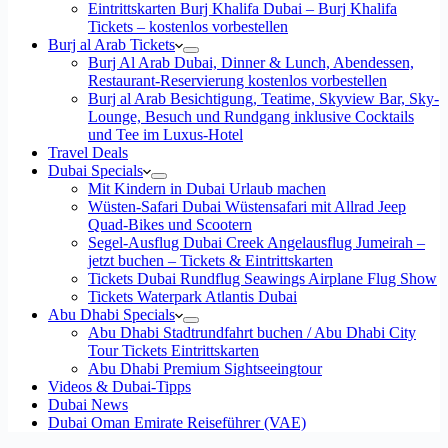
Eintrittskarten Burj Khalifa Dubai – Burj Khalifa
Tickets – kostenlos vorbestellen
Burj al Arab Tickets
Burj Al Arab Dubai, Dinner & Lunch, Abendessen,
Restaurant-Reservierung kostenlos vorbestellen
Burj al Arab Besichtigung, Teatime, Skyview Bar, Sky-
Lounge, Besuch und Rundgang inklusive Cocktails
und Tee im Luxus-Hotel
Travel Deals
Dubai Specials
Mit Kindern in Dubai Urlaub machen
Wüsten-Safari Dubai Wüstensafari mit Allrad Jeep
Quad-Bikes und Scootern
Segel-Ausflug Dubai Creek Angelausflug Jumeirah –
jetzt buchen – Tickets & Eintrittskarten
Tickets Dubai Rundflug Seawings Airplane Flug Show
Tickets Waterpark Atlantis Dubai
Abu Dhabi Specials
Abu Dhabi Stadtrundfahrt buchen / Abu Dhabi City
Tour Tickets Eintrittskarten
Abu Dhabi Premium Sightseeingtour
Videos & Dubai-Tipps
Dubai News
Dubai Oman Emirate Reiseführer (VAE)