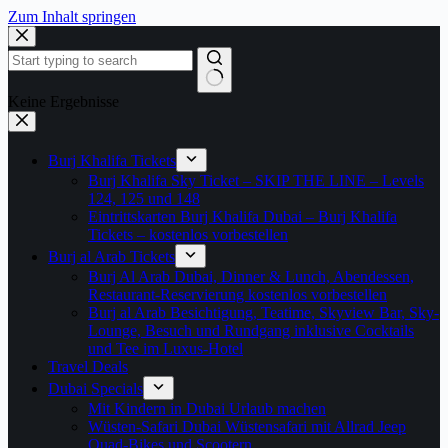
Zum Inhalt springen
Keine Ergebnisse
Burj Khalifa Tickets
Burj Khalifa Sky Ticket – SKIP THE LINE – Levels
124, 125 und 148
Eintrittskarten Burj Khalifa Dubai – Burj Khalifa
Tickets – kostenlos vorbestellen
Burj al Arab Tickets
Burj Al Arab Dubai, Dinner & Lunch, Abendessen,
Restaurant-Reservierung kostenlos vorbestellen
Burj al Arab Besichtigung, Teatime, Skyview Bar, Sky-
Lounge, Besuch und Rundgang inklusive Cocktails
und Tee im Luxus-Hotel
Travel Deals
Dubai Specials
Mit Kindern in Dubai Urlaub machen
Wüsten-Safari Dubai Wüstensafari mit Allrad Jeep
Quad-Bikes und Scootern