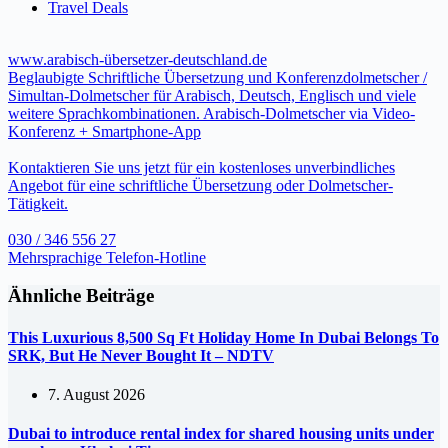
Travel Deals
www.arabisch-übersetzer-deutschland.de
Beglaubigte Schriftliche Übersetzung und Konferenzdolmetscher /
Simultan-Dolmetscher für Arabisch, Deutsch, Englisch und viele
weitere Sprachkombinationen. Arabisch-Dolmetscher via Video-
Konferenz + Smartphone-App
Kontaktieren Sie uns jetzt für ein kostenloses unverbindliches
Angebot für eine schriftliche Übersetzung oder Dolmetscher-
Tätigkeit.
030 / 346 556 27
Mehrsprachige Telefon-Hotline
Ähnliche Beiträge
This Luxurious 8,500 Sq Ft Holiday Home In Dubai Belongs To
SRK, But He Never Bought It – NDTV
7. August 2026
Dubai to introduce rental index for shared housing units under