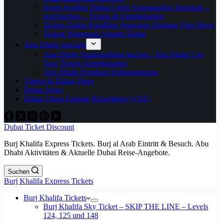
Segel-Ausflug Dubai Creek Angelausflug Jumeirah –
jetzt buchen – Tickets & Eintrittskarten
Tickets Dubai Rundflug Seawings Airplane Flug Show
Tickets Waterpark Atlantis Dubai
Abu Dhabi Specials
Abu Dhabi Stadtrundfahrt buchen / Abu Dhabi City
Tour Tickets Eintrittskarten
Abu Dhabi Premium Sightseeingtour
Videos & Dubai-Tipps
Dubai News
Dubai Oman Emirate Reiseführer (VAE)
Dubai Ticket Discount
Burj Khalifa Express Tickets. Burj al Arab Eintritt & Besuch. Abu
Dhabi Aktivitäten & Aktuelle Dubai Reise-Angebote.
Suchen
Burj Khalifa Express Tickets
Burj Khalifa Tickets
Burj Khalifa Sky Ticket – SKIP THE LINE – Levels
124, 125 und 148