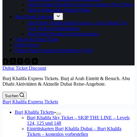
Tickets Dubai Rundflug Seawings Airplane Flug Show
Tickets Waterpark Atlantis Dubai
Abu Dhabi Specials
Abu Dhabi Stadtrundfahrt buchen / Abu Dhabi City
Tour Tickets Eintrittskarten
Abu Dhabi Premium Sightseeingtour
Videos & Dubai-Tipps
Dubai News
Dubai Oman Emirate Reiseführer (VAE)
Dubai Ticket Discount
Burj Khalifa Express Tickets. Burj al Arab Eintritt & Besuch. Abu
Dhabi Aktivitäten & Aktuelle Dubai Reise-Angebote.
Suchen
Burj Khalifa Express Tickets
Burj Khalifa Tickets
Burj Khalifa Sky Ticket – SKIP THE LINE – Levels
124, 125 und 148
Eintrittskarten Burj Khalifa Dubai – Burj Khalifa
Tickets – kostenlos vorbestellen