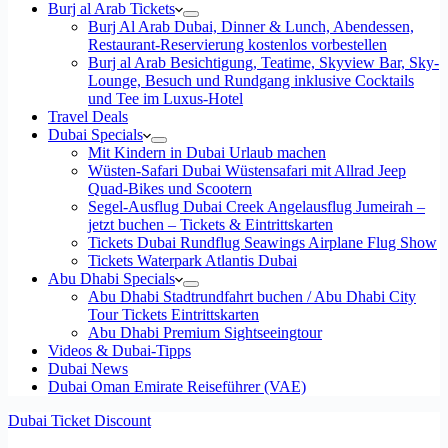
Burj al Arab Tickets
Burj Al Arab Dubai, Dinner & Lunch, Abendessen,
Restaurant-Reservierung kostenlos vorbestellen
Burj al Arab Besichtigung, Teatime, Skyview Bar, Sky-
Lounge, Besuch und Rundgang inklusive Cocktails
und Tee im Luxus-Hotel
Travel Deals
Dubai Specials
Mit Kindern in Dubai Urlaub machen
Wüsten-Safari Dubai Wüstensafari mit Allrad Jeep
Quad-Bikes und Scootern
Segel-Ausflug Dubai Creek Angelausflug Jumeirah –
jetzt buchen – Tickets & Eintrittskarten
Tickets Dubai Rundflug Seawings Airplane Flug Show
Tickets Waterpark Atlantis Dubai
Abu Dhabi Specials
Abu Dhabi Stadtrundfahrt buchen / Abu Dhabi City
Tour Tickets Eintrittskarten
Abu Dhabi Premium Sightseeingtour
Videos & Dubai-Tipps
Dubai News
Dubai Oman Emirate Reiseführer (VAE)
Dubai Ticket Discount