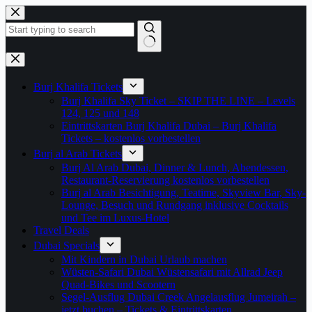
Zum
Inhalt
springen
Keine
Ergebnisse
Burj Khalifa Tickets
Burj Khalifa Sky Ticket – SKIP THE LINE – Levels
124, 125 und 148
Eintrittskarten Burj Khalifa Dubai – Burj Khalifa
Tickets – kostenlos vorbestellen
Burj al Arab Tickets
Burj Al Arab Dubai, Dinner & Lunch, Abendessen,
Restaurant-Reservierung kostenlos vorbestellen
Burj al Arab Besichtigung, Teatime, Skyview Bar, Sky-
Lounge, Besuch und Rundgang inklusive Cocktails
und Tee im Luxus-Hotel
Travel Deals
Dubai Specials
Mit Kindern in Dubai Urlaub machen
Wüsten-Safari Dubai Wüstensafari mit Allrad Jeep
Quad-Bikes und Scootern
Segel-Ausflug Dubai Creek Angelausflug Jumeirah –
jetzt buchen – Tickets & Eintrittskarten