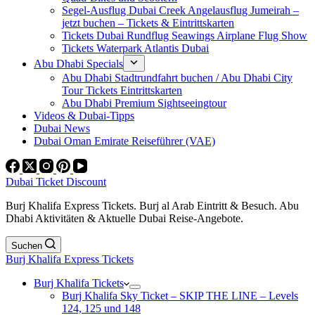
Segel-Ausflug Dubai Creek Angelausflug Jumeirah –
jetzt buchen – Tickets & Eintrittskarten
Tickets Dubai Rundflug Seawings Airplane Flug Show
Tickets Waterpark Atlantis Dubai
Abu Dhabi Specials
Abu Dhabi Stadtrundfahrt buchen / Abu Dhabi City
Tour Tickets Eintrittskarten
Abu Dhabi Premium Sightseeingtour
Videos & Dubai-Tipps
Dubai News
Dubai Oman Emirate Reiseführer (VAE)
Dubai Ticket Discount
Burj Khalifa Express Tickets. Burj al Arab Eintritt & Besuch. Abu
Dhabi Aktivitäten & Aktuelle Dubai Reise-Angebote.
Suchen
Burj Khalifa Express Tickets
Burj Khalifa Tickets
Burj Khalifa Sky Ticket – SKIP THE LINE – Levels
124, 125 und 148