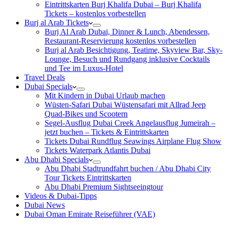
Eintrittskarten Burj Khalifa Dubai – Burj Khalifa
Tickets – kostenlos vorbestellen
Burj al Arab Tickets
Burj Al Arab Dubai, Dinner & Lunch, Abendessen,
Restaurant-Reservierung kostenlos vorbestellen
Burj al Arab Besichtigung, Teatime, Skyview Bar, Sky-
Lounge, Besuch und Rundgang inklusive Cocktails
und Tee im Luxus-Hotel
Travel Deals
Dubai Specials
Mit Kindern in Dubai Urlaub machen
Wüsten-Safari Dubai Wüstensafari mit Allrad Jeep
Quad-Bikes und Scootern
Segel-Ausflug Dubai Creek Angelausflug Jumeirah –
jetzt buchen – Tickets & Eintrittskarten
Tickets Dubai Rundflug Seawings Airplane Flug Show
Tickets Waterpark Atlantis Dubai
Abu Dhabi Specials
Abu Dhabi Stadtrundfahrt buchen / Abu Dhabi City
Tour Tickets Eintrittskarten
Abu Dhabi Premium Sightseeingtour
Videos & Dubai-Tipps
Dubai News
Dubai Oman Emirate Reiseführer (VAE)