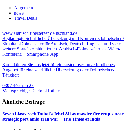
Allgemein
news
Travel Deals
www.arabisch-übersetzer-deutschland.de
Beglaubigte Schriftliche Übersetzung und Konferenzdolmetscher /
Simultan-Dolmetscher für Arabisch, Deutsch, Englisch und viele
weitere Sprachkombinationen. Arabisch-Dolmetscher via Video-
Konferenz + Smartphone-App
Kontaktieren Sie uns jetzt für ein kostenloses unverbindliches
Angebot für eine schriftliche Übersetzung oder Dolmetscher-
Tätigkeit.
030 / 346 556 27
Mehrsprachige Telefon-Hotline
Ähnliche Beiträge
Seven blasts rock Dubai’s Jebel Ali as massive fire erupts near
strategic port amid Iran war – The Times of India