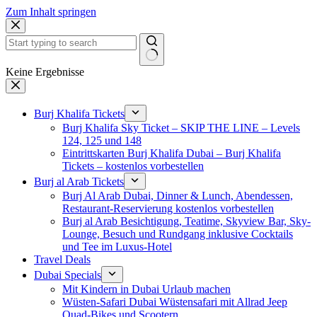
Zum Inhalt springen
Keine Ergebnisse
Burj Khalifa Tickets
Burj Khalifa Sky Ticket – SKIP THE LINE – Levels
124, 125 und 148
Eintrittskarten Burj Khalifa Dubai – Burj Khalifa
Tickets – kostenlos vorbestellen
Burj al Arab Tickets
Burj Al Arab Dubai, Dinner & Lunch, Abendessen,
Restaurant-Reservierung kostenlos vorbestellen
Burj al Arab Besichtigung, Teatime, Skyview Bar, Sky-
Lounge, Besuch und Rundgang inklusive Cocktails
und Tee im Luxus-Hotel
Travel Deals
Dubai Specials
Mit Kindern in Dubai Urlaub machen
Wüsten-Safari Dubai Wüstensafari mit Allrad Jeep
Quad-Bikes und Scootern