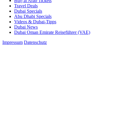
Burj al Arab Tickets
Travel Deals
Dubai Specials
Abu Dhabi Specials
Videos & Dubai-Tipps
Dubai News
Dubai Oman Emirate Reiseführer (VAE)
Impressum
Datenschutz