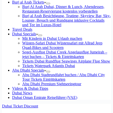
Burj al Arab Tickets
Burj Al Arab Dubai, Dinner & Lunch, Abendessen,
Restaurant-Reservierung kostenlos vorbestellen
Burj al Arab Besichtigung, Teatime, Skyview Bar, Sky-
Lounge, Besuch und Rundgang inklusive Cocktails
und Tee im Luxus-Hotel
Travel Deals
Dubai Specials
Mit Kindern in Dubai Urlaub machen
Wüsten-Safari Dubai Wüstensafari mit Allrad Jeep
Quad-Bikes und Scootern
Segel-Ausflug Dubai Creek Angelausflug Jumeirah –
jetzt buchen – Tickets & Eintrittskarten
Tickets Dubai Rundflug Seawings Airplane Flug Show
Tickets Waterpark Atlantis Dubai
Abu Dhabi Specials
Abu Dhabi Stadtrundfahrt buchen / Abu Dhabi City
Tour Tickets Eintrittskarten
Abu Dhabi Premium Sightseeingtour
Videos & Dubai-Tipps
Dubai News
Dubai Oman Emirate Reiseführer (VAE)
Dubai Ticket Discount