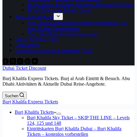
Tickets Dubai Rundflug Seawings Airplane Flug Show
Tickets Waterpark Atlantis Dubai
Abu Dhabi Specials
Abu Dhabi Stadtrundfahrt buchen / Abu Dhabi City
Tour Tickets Eintrittskarten
Abu Dhabi Premium Sightseeingtour
Videos & Dubai-Tipps
Dubai News
Dubai Oman Emirate Reiseführer (VAE)
Dubai Ticket Discount
Burj Khalifa Express Tickets. Burj al Arab Eintritt & Besuch. Abu
Dhabi Aktivitäten & Aktuelle Dubai Reise-Angebote.
Suchen
Burj Khalifa Express Tickets
Burj Khalifa Tickets
Burj Khalifa Sky Ticket – SKIP THE LINE – Levels
124, 125 und 148
Eintrittskarten Burj Khalifa Dubai – Burj Khalifa
Tickets – kostenlos vorbestellen