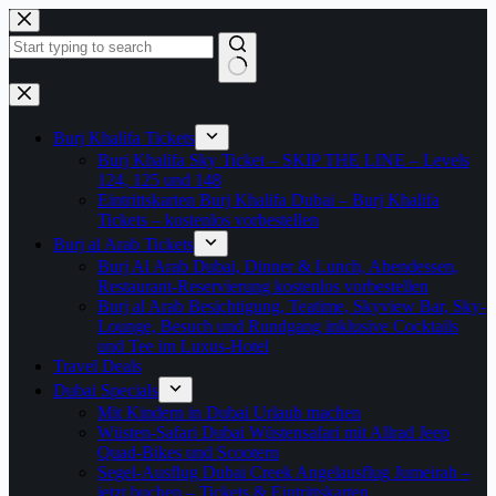
Zum
Inhalt
springen
Keine
Ergebnisse
Burj Khalifa Tickets
Burj Khalifa Sky Ticket – SKIP THE LINE – Levels
124, 125 und 148
Eintrittskarten Burj Khalifa Dubai – Burj Khalifa
Tickets – kostenlos vorbestellen
Burj al Arab Tickets
Burj Al Arab Dubai, Dinner & Lunch, Abendessen,
Restaurant-Reservierung kostenlos vorbestellen
Burj al Arab Besichtigung, Teatime, Skyview Bar, Sky-
Lounge, Besuch und Rundgang inklusive Cocktails
und Tee im Luxus-Hotel
Travel Deals
Dubai Specials
Mit Kindern in Dubai Urlaub machen
Wüsten-Safari Dubai Wüstensafari mit Allrad Jeep
Quad-Bikes und Scootern
Segel-Ausflug Dubai Creek Angelausflug Jumeirah –
jetzt buchen – Tickets & Eintrittskarten