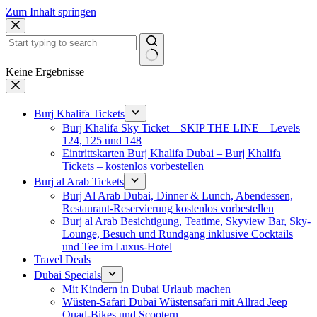
Zum Inhalt springen
Keine Ergebnisse
Burj Khalifa Tickets
Burj Khalifa Sky Ticket – SKIP THE LINE – Levels
124, 125 und 148
Eintrittskarten Burj Khalifa Dubai – Burj Khalifa
Tickets – kostenlos vorbestellen
Burj al Arab Tickets
Burj Al Arab Dubai, Dinner & Lunch, Abendessen,
Restaurant-Reservierung kostenlos vorbestellen
Burj al Arab Besichtigung, Teatime, Skyview Bar, Sky-
Lounge, Besuch und Rundgang inklusive Cocktails
und Tee im Luxus-Hotel
Travel Deals
Dubai Specials
Mit Kindern in Dubai Urlaub machen
Wüsten-Safari Dubai Wüstensafari mit Allrad Jeep
Quad-Bikes und Scootern