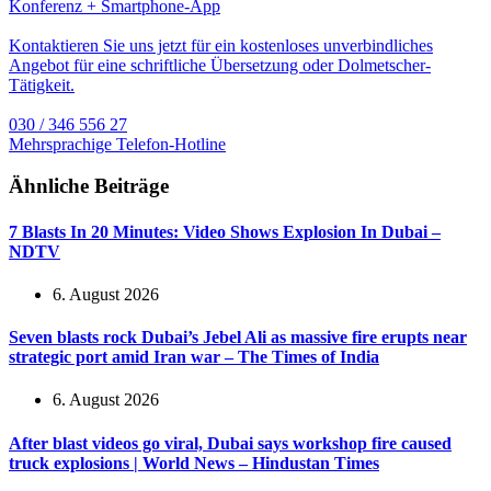
Konferenz + Smartphone-App
Kontaktieren Sie uns jetzt für ein kostenloses unverbindliches
Angebot für eine schriftliche Übersetzung oder Dolmetscher-
Tätigkeit.
030 / 346 556 27
Mehrsprachige Telefon-Hotline
Ähnliche Beiträge
7 Blasts In 20 Minutes: Video Shows Explosion In Dubai –
NDTV
6. August 2026
Seven blasts rock Dubai’s Jebel Ali as massive fire erupts near
strategic port amid Iran war – The Times of India
6. August 2026
After blast videos go viral, Dubai says workshop fire caused
truck explosions | World News – Hindustan Times