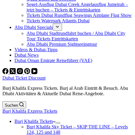
Segel-Ausflug Dubai Creek Angelausflug Jumeirah –
jetzt buchen – Tickets & Eintrittskarten
Tickets Dubai Rundflug Seawings Airplane Flug Show
Tickets Waterpark Atlantis Dubai
Abu Dhabi Specials
Abu Dhabi Stadtrundfahrt buchen / Abu Dhabi City
Tour Tickets Eintrittskarten
Abu Dhabi Premium Sightseeingtour
Videos & Dubai-Tipps
Dubai News
Dubai Oman Emirate Reiseführer (VAE)
Dubai Ticket Discount
Burj Khalifa Express Tickets. Burj al Arab Eintritt & Besuch. Abu
Dhabi Aktivitäten & Aktuelle Dubai Reise-Angebote.
Suchen
Burj Khalifa Express Tickets
Burj Khalifa Tickets
Burj Khalifa Sky Ticket – SKIP THE LINE – Levels
124, 125 und 148