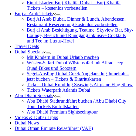
Eintrittskarten Burj Khalifa Dubai – Burj Khalifa
Tickets – kostenlos vorbestellen
Burj al Arab Tickets
Burj Al Arab Dubai, Dinner & Lunch, Abendessen,
Restaurant-Reservierung kostenlos vorbestellen
Burj al Arab Besichtigung, Teatime, Skyview Bar, Sky-
Lounge, Besuch und Rundgang inklusive Cocktails
und Tee im Luxus-Hotel
Travel Deals
Dubai Specials
Mit Kindern in Dubai Urlaub machen
Wüsten-Safari Dubai Wüstensafari mit Allrad Jeep
Quad-Bikes und Scootern
Segel-Ausflug Dubai Creek Angelausflug Jumeirah –
jetzt buchen – Tickets & Eintrittskarten
Tickets Dubai Rundflug Seawings Airplane Flug Show
Tickets Waterpark Atlantis Dubai
Abu Dhabi Specials
Abu Dhabi Stadtrundfahrt buchen / Abu Dhabi City
Tour Tickets Eintrittskarten
Abu Dhabi Premium Sightseeingtour
Videos & Dubai-Tipps
Dubai News
Dubai Oman Emirate Reiseführer (VAE)