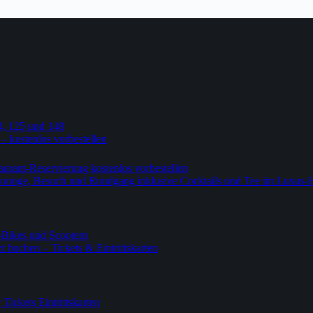
4, 125 und 148
 – kostenlos vorbestellen
urant-Reservierung kostenlos vorbestellen
-Lounge, Besuch und Rundgang inklusive Cocktails und Tee im Luxus-
-Bikes und Scootern
 buchen – Tickets & Eintrittskarten
ickets Eintrittskarten