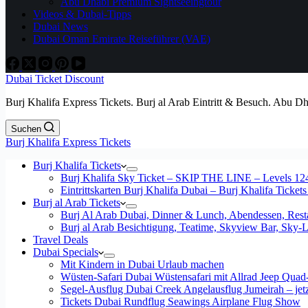
Abu Dhabi Premium Sightseeingtour
Videos & Dubai-Tipps
Dubai News
Dubai Oman Emirate Reiseführer (VAE)
Dubai Ticket Discount
Burj Khalifa Express Tickets. Burj al Arab Eintritt & Besuch. Abu D
Suchen
Burj Khalifa Express Tickets
Burj Khalifa Tickets
Burj Khalifa Sky Ticket – SKIP THE LINE – Levels 12
Eintrittskarten Burj Khalifa Dubai – Burj Khalifa Tickets
Burj al Arab Tickets
Burj Al Arab Dubai, Dinner & Lunch, Abendessen, Resta
Burj al Arab Besichtigung, Teatime, Skyview Bar, Sky
Travel Deals
Dubai Specials
Mit Kindern in Dubai Urlaub machen
Wüsten-Safari Dubai Wüstensafari mit Allrad Jeep Quad
Segel-Ausflug Dubai Creek Angelausflug Jumeirah – jetzt
Tickets Dubai Rundflug Seawings Airplane Flug Show