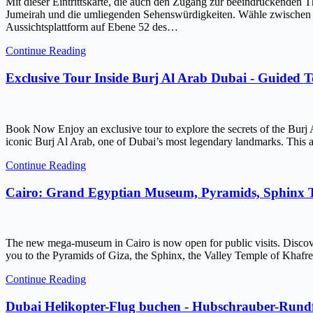
Mit dieser Eintrittskarte, die auch den Zugang zur beeindruckenden 
Jumeirah und die umliegenden Sehenswürdigkeiten. Wähle zwischen ein
Aussichtsplattform auf Ebene 52 des…
Continue Reading
Exclusive Tour Inside Burj Al Arab Dubai - Guided 
Book Now Enjoy an exclusive tour to explore the secrets of the Burj 
iconic Burj Al Arab, one of Dubai’s most legendary landmarks. This ar
Continue Reading
Cairo: Grand Egyptian Museum, Pyramids, Sphinx
The new mega-museum in Cairo is now open for public visits. Discov
you to the Pyramids of Giza, the Sphinx, the Valley Temple of Kh
Continue Reading
Dubai Helikopter-Flug buchen - Hubschrauber-Rundf