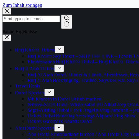
Zum Inhalt springen
Keine Ergebnisse
Burj Khalifa Tickets
Burj Khalifa Sky Ticket – SKIP THE LINE – Levels 12
Eintrittskarten Burj Khalifa Dubai – Burj Khalifa Tickets
Burj al Arab Tickets
Burj Al Arab Dubai, Dinner & Lunch, Abendessen, Resta
Burj al Arab Besichtigung, Teatime, Skyview Bar, Sky
Travel Deals
Dubai Specials
Mit Kindern in Dubai Urlaub machen
Wüsten-Safari Dubai Wüstensafari mit Allrad Jeep Quad
Segel-Ausflug Dubai Creek Angelausflug Jumeirah – jetzt
Tickets Dubai Rundflug Seawings Airplane Flug Show
Tickets Waterpark Atlantis Dubai
Abu Dhabi Specials
Abu Dhabi Stadtrundfahrt buchen / Abu Dhabi City Tour T