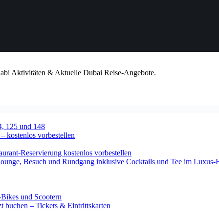
habi Aktivitäten & Aktuelle Dubai Reise-Angebote.
4, 125 und 148
 – kostenlos vorbestellen
urant-Reservierung kostenlos vorbestellen
-Lounge, Besuch und Rundgang inklusive Cocktails und Tee im Luxus-
-Bikes und Scootern
 buchen – Tickets & Eintrittskarten