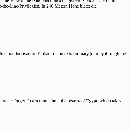
on The View at the Palm einen unschlagbaren Blick auf die Palm
the-Line-Privilegien. In 240 Metern Höhe bietet die
itectural innovation. Embark on an extraordinary journey through the
never forget. Learn more about the history of Egypt, which takes