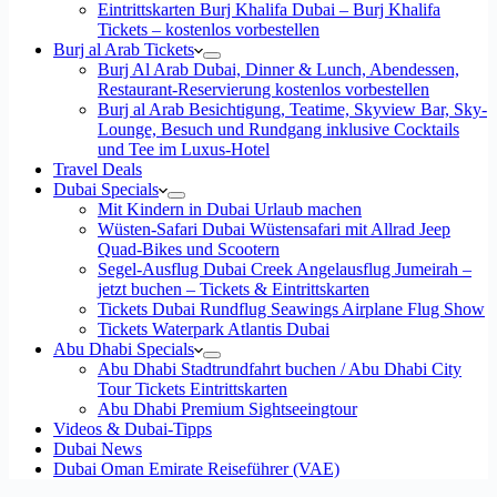
Eintrittskarten Burj Khalifa Dubai – Burj Khalifa
Tickets – kostenlos vorbestellen
Burj al Arab Tickets
Burj Al Arab Dubai, Dinner & Lunch, Abendessen,
Restaurant-Reservierung kostenlos vorbestellen
Burj al Arab Besichtigung, Teatime, Skyview Bar, Sky-
Lounge, Besuch und Rundgang inklusive Cocktails
und Tee im Luxus-Hotel
Travel Deals
Dubai Specials
Mit Kindern in Dubai Urlaub machen
Wüsten-Safari Dubai Wüstensafari mit Allrad Jeep
Quad-Bikes und Scootern
Segel-Ausflug Dubai Creek Angelausflug Jumeirah –
jetzt buchen – Tickets & Eintrittskarten
Tickets Dubai Rundflug Seawings Airplane Flug Show
Tickets Waterpark Atlantis Dubai
Abu Dhabi Specials
Abu Dhabi Stadtrundfahrt buchen / Abu Dhabi City
Tour Tickets Eintrittskarten
Abu Dhabi Premium Sightseeingtour
Videos & Dubai-Tipps
Dubai News
Dubai Oman Emirate Reiseführer (VAE)