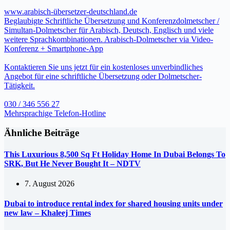
www.arabisch-übersetzer-deutschland.de
Beglaubigte Schriftliche Übersetzung und Konferenzdolmetscher /
Simultan-Dolmetscher für Arabisch, Deutsch, Englisch und viele
weitere Sprachkombinationen. Arabisch-Dolmetscher via Video-
Konferenz + Smartphone-App
Kontaktieren Sie uns jetzt für ein kostenloses unverbindliches
Angebot für eine schriftliche Übersetzung oder Dolmetscher-
Tätigkeit.
030 / 346 556 27
Mehrsprachige Telefon-Hotline
Ähnliche Beiträge
This Luxurious 8,500 Sq Ft Holiday Home In Dubai Belongs To
SRK, But He Never Bought It – NDTV
7. August 2026
Dubai to introduce rental index for shared housing units under
new law – Khaleej Times