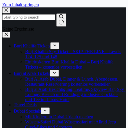
Zum Inhalt springen
Keine Ergebnisse
Burj Khalifa Tickets
Burj Khalifa Sky Ticket – SKIP THE LINE – Levels
124, 125 und 148
Eintrittskarten Burj Khalifa Dubai – Burj Khalifa
Tickets – kostenlos vorbestellen
Burj al Arab Tickets
Burj Al Arab Dubai, Dinner & Lunch, Abendessen,
Restaurant-Reservierung kostenlos vorbestellen
Burj al Arab Besichtigung, Teatime, Skyview Bar, Sky-
Lounge, Besuch und Rundgang inklusive Cocktails
und Tee im Luxus-Hotel
Travel Deals
Dubai Specials
Mit Kindern in Dubai Urlaub machen
Wüsten-Safari Dubai Wüstensafari mit Allrad Jeep
Quad-Bikes und Scootern