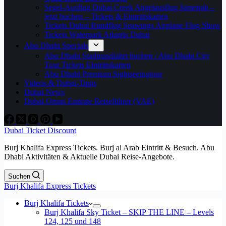
Segel-Ausflug Dubai Creek Angelausflug Jumeirah –
jetzt buchen – Tickets & Eintrittskarten
Tickets Dubai Rundflug Seawings Airplane Flug Show
Tickets Waterpark Atlantis Dubai
Abu Dhabi Specials
Abu Dhabi Stadtrundfahrt buchen / Abu Dhabi City
Tour Tickets Eintrittskarten
Abu Dhabi Premium Sightseeingtour
Videos & Dubai-Tipps
Dubai News
Dubai Oman Emirate Reiseführer (VAE)
Dubai Ticket Discount
Burj Khalifa Express Tickets. Burj al Arab Eintritt & Besuch. Abu
Dhabi Aktivitäten & Aktuelle Dubai Reise-Angebote.
Suchen
Burj Khalifa Express Tickets
Burj Khalifa Tickets
Burj Khalifa Sky Ticket – SKIP THE LINE – Levels
124, 125 und 148