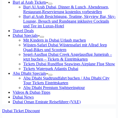
Burj al Arab Tickets
Burj Al Arab Dubai, Dinner & Lunch, Abendessen,
Restaurant-Reservierung kostenlos vorbestellen
Burj al Arab Besichtigung, Teatime, Skyview Bar, Sky-
Lounge, Besuch und Rundgang inklusive Cocktails
und Tee im Luxus-Hotel
Travel Deals
Dubai Specials
Mit Kindern in Dubai Urlaub machen
Wüsten-Safari Dubai Wüstensafari mit Allrad Jeep
Quad-Bikes und Scootern
Segel-Ausflug Dubai Creek Angelausflug Jumeirah –
jetzt buchen – Tickets & Eintrittskarten
Tickets Dubai Rundflug Seawings Airplane Flug Show
Tickets Waterpark Atlantis Dubai
Abu Dhabi Specials
Abu Dhabi Stadtrundfahrt buchen / Abu Dhabi City
Tour Tickets Eintrittskarten
Abu Dhabi Premium Sightseeingtour
Videos & Dubai-Tipps
Dubai News
Dubai Oman Emirate Reiseführer (VAE)
Dubai Ticket Discount