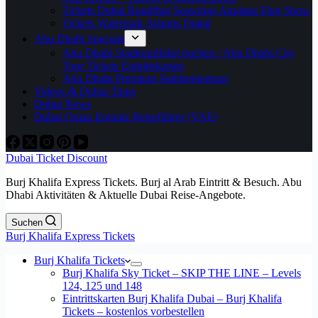
Tickets Dubai Rundflug Seawings Airplane Flug Show
Tickets Waterpark Atlantis Dubai
Abu Dhabi Specials
Abu Dhabi Stadtrundfahrt buchen / Abu Dhabi City
Tour Tickets Eintrittskarten
Abu Dhabi Premium Sightseeingtour
Videos & Dubai-Tipps
Dubai News
Dubai Oman Emirate Reiseführer (VAE)
Dubai Ticket Discount
Burj Khalifa Express Tickets. Burj al Arab Eintritt & Besuch. Abu
Dhabi Aktivitäten & Aktuelle Dubai Reise-Angebote.
Suchen
Burj Khalifa Express Tickets
Burj Khalifa Tickets
Burj Khalifa Sky Ticket – SKIP THE LINE – Levels
124, 125 und 148
Eintrittskarten Burj Khalifa Dubai – Burj Khalifa
Tickets – kostenlos vorbestellen