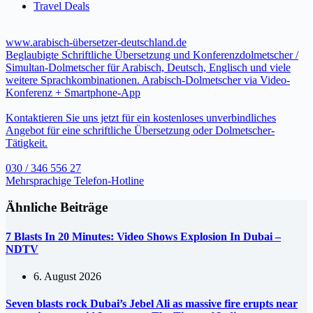
Travel Deals
www.arabisch-übersetzer-deutschland.de
Beglaubigte Schriftliche Übersetzung und Konferenzdolmetscher /
Simultan-Dolmetscher für Arabisch, Deutsch, Englisch und viele
weitere Sprachkombinationen. Arabisch-Dolmetscher via Video-
Konferenz + Smartphone-App
Kontaktieren Sie uns jetzt für ein kostenloses unverbindliches
Angebot für eine schriftliche Übersetzung oder Dolmetscher-
Tätigkeit.
030 / 346 556 27
Mehrsprachige Telefon-Hotline
Ähnliche Beiträge
7 Blasts In 20 Minutes: Video Shows Explosion In Dubai –
NDTV
6. August 2026
Seven blasts rock Dubai’s Jebel Ali as massive fire erupts near