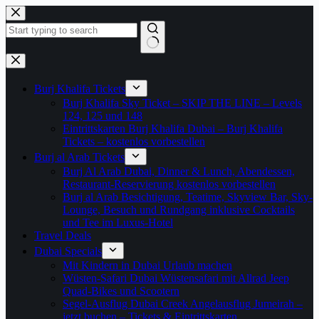
Zum
Inhalt
springen
Keine
Ergebnisse
Burj Khalifa Tickets
Burj Khalifa Sky Ticket – SKIP THE LINE – Levels
124, 125 und 148
Eintrittskarten Burj Khalifa Dubai – Burj Khalifa
Tickets – kostenlos vorbestellen
Burj al Arab Tickets
Burj Al Arab Dubai, Dinner & Lunch, Abendessen,
Restaurant-Reservierung kostenlos vorbestellen
Burj al Arab Besichtigung, Teatime, Skyview Bar, Sky-
Lounge, Besuch und Rundgang inklusive Cocktails
und Tee im Luxus-Hotel
Travel Deals
Dubai Specials
Mit Kindern in Dubai Urlaub machen
Wüsten-Safari Dubai Wüstensafari mit Allrad Jeep
Quad-Bikes und Scootern
Segel-Ausflug Dubai Creek Angelausflug Jumeirah –
jetzt buchen – Tickets & Eintrittskarten