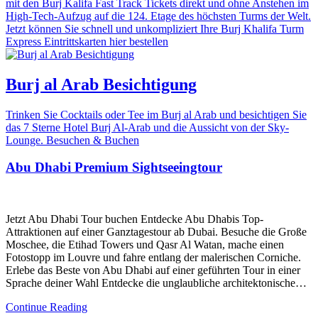
mit den Burj Kalifa Fast Track Tickets direkt und ohne Anstehen im
High-Tech-Aufzug auf die 124. Etage des höchsten Turms der Welt.
Jetzt können Sie schnell und unkompliziert Ihre Burj Khalifa Turm
Express Eintrittskarten hier bestellen
Burj al Arab Besichtigung
Trinken Sie Cocktails oder Tee im Burj al Arab und besichtigen Sie
das 7 Sterne Hotel Burj Al-Arab und die Aussicht von der Sky-
Lounge. Besuchen & Buchen
Abu Dhabi Premium Sightseeingtour
Jetzt Abu Dhabi Tour buchen Entdecke Abu Dhabis Top-
Attraktionen auf einer Ganztagestour ab Dubai. Besuche die Große
Moschee, die Etihad Towers und Qasr Al Watan, mache einen
Fotostopp im Louvre und fahre entlang der malerischen Corniche.
Erlebe das Beste von Abu Dhabi auf einer geführten Tour in einer
Sprache deiner Wahl Entdecke die unglaubliche architektonische…
Continue Reading