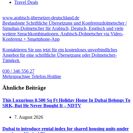
Travel Deals
www.arabisch-übersetzer-deutschland.de
Beglaubigte Schriftliche Übersetzung und Konferenzdolmetscher /
Simultan-Dolmetscher für Arabisch, Deutsch, Englisch und viele
weitere Sprachkombinationen. Arabisch-Dolmetscher via Video-
Konferenz + Smartphone-App
Kontaktieren Sie uns jetzt für ein kostenloses unverbindliches
Angebot für eine schriftliche Übersetzung oder Dolmetscher-
Tätigkeit.
030 / 346 556 27
Mehrsprachige Telefon-Hotline
Ähnliche Beiträge
This Luxurious 8,500 Sq Ft Holiday Home In Dubai Belongs To
SRK, But He Never Bought It – NDTV
7. August 2026
Dubai to introduce rental index for shared housing units under