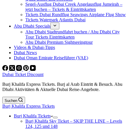
Segel-Ausflug Dubai Creek Angelausflug Jumeirah –
jetzt buchen – Tickets & Eintrittskarten
Tickets Dubai Rundflug Seawings Airplane Flug Show
Tickets Waterpark Atlantis Dubai
Abu Dhabi Specials
Abu Dhabi Stadtrundfahrt buchen / Abu Dhabi City
Tour Tickets Eintrittskarten
Abu Dhabi Premium Sightseeingtour
Videos & Dubai-Tipps
Dubai News
Dubai Oman Emirate Reiseführer (VAE)
Dubai Ticket Discount
Burj Khalifa Express Tickets. Burj al Arab Eintritt & Besuch. Abu
Dhabi Aktivitäten & Aktuelle Dubai Reise-Angebote.
Suchen
Burj Khalifa Express Tickets
Burj Khalifa Tickets
Burj Khalifa Sky Ticket – SKIP THE LINE – Levels
124, 125 und 148