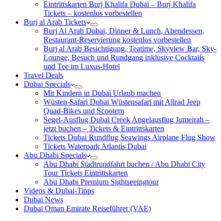
Eintrittskarten Burj Khalifa Dubai – Burj Khalifa
Tickets – kostenlos vorbestellen
Burj al Arab Tickets
Burj Al Arab Dubai, Dinner & Lunch, Abendessen,
Restaurant-Reservierung kostenlos vorbestellen
Burj al Arab Besichtigung, Teatime, Skyview Bar, Sky-
Lounge, Besuch und Rundgang inklusive Cocktails
und Tee im Luxus-Hotel
Travel Deals
Dubai Specials
Mit Kindern in Dubai Urlaub machen
Wüsten-Safari Dubai Wüstensafari mit Allrad Jeep
Quad-Bikes und Scootern
Segel-Ausflug Dubai Creek Angelausflug Jumeirah –
jetzt buchen – Tickets & Eintrittskarten
Tickets Dubai Rundflug Seawings Airplane Flug Show
Tickets Waterpark Atlantis Dubai
Abu Dhabi Specials
Abu Dhabi Stadtrundfahrt buchen / Abu Dhabi City
Tour Tickets Eintrittskarten
Abu Dhabi Premium Sightseeingtour
Videos & Dubai-Tipps
Dubai News
Dubai Oman Emirate Reiseführer (VAE)