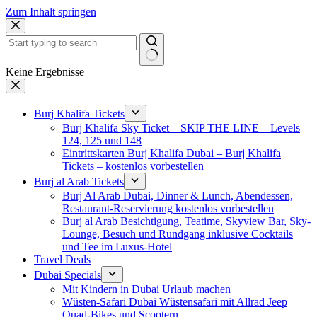
Zum Inhalt springen
Keine Ergebnisse
Burj Khalifa Tickets
Burj Khalifa Sky Ticket – SKIP THE LINE – Levels
124, 125 und 148
Eintrittskarten Burj Khalifa Dubai – Burj Khalifa
Tickets – kostenlos vorbestellen
Burj al Arab Tickets
Burj Al Arab Dubai, Dinner & Lunch, Abendessen,
Restaurant-Reservierung kostenlos vorbestellen
Burj al Arab Besichtigung, Teatime, Skyview Bar, Sky-
Lounge, Besuch und Rundgang inklusive Cocktails
und Tee im Luxus-Hotel
Travel Deals
Dubai Specials
Mit Kindern in Dubai Urlaub machen
Wüsten-Safari Dubai Wüstensafari mit Allrad Jeep
Quad-Bikes und Scootern