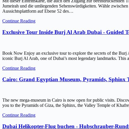
Mit dieser Eintrittskarte, die auch den Zugang zur beeindruckenden 
Jumeirah und die umliegenden Sehenswürdigkeiten. Wähle zwischen ein
Aussichtsplattform auf Ebene 52 des…
Continue Reading
Exclusive Tour Inside Burj Al Arab Dubai - Guided 
Book Now Enjoy an exclusive tour to explore the secrets of the Burj 
iconic Burj Al Arab, one of Dubai’s most legendary landmarks. This ar
Continue Reading
Cairo: Grand Egyptian Museum, Pyramids, Sphinx
The new mega-museum in Cairo is now open for public visits. Discov
you to the Pyramids of Giza, the Sphinx, the Valley Temple of Kh
Continue Reading
Dubai Helikopter-Flug buchen - Hubschrauber-Rundf