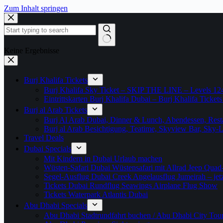
Zum Inhalt springen
Keine Ergebnisse
Burj Khalifa Tickets
Burj Khalifa Sky Ticket – SKIP THE LINE – Levels 12
Eintrittskarten Burj Khalifa Dubai – Burj Khalifa Tickets
Burj al Arab Tickets
Burj Al Arab Dubai, Dinner & Lunch, Abendessen, Resta
Burj al Arab Besichtigung, Teatime, Skyview Bar, Sky
Travel Deals
Dubai Specials
Mit Kindern in Dubai Urlaub machen
Wüsten-Safari Dubai Wüstensafari mit Allrad Jeep Quad
Segel-Ausflug Dubai Creek Angelausflug Jumeirah – jetzt
Tickets Dubai Rundflug Seawings Airplane Flug Show
Tickets Waterpark Atlantis Dubai
Abu Dhabi Specials
Abu Dhabi Stadtrundfahrt buchen / Abu Dhabi City Tour T