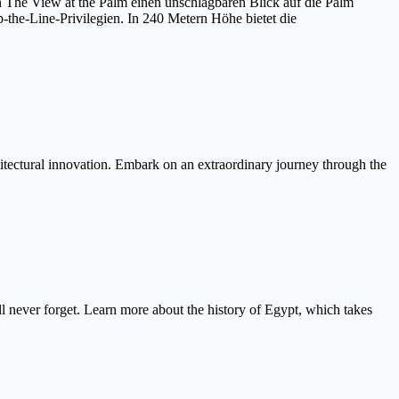
on The View at the Palm einen unschlagbaren Blick auf die Palm
the-Line-Privilegien. In 240 Metern Höhe bietet die
itectural innovation. Embark on an extraordinary journey through the
never forget. Learn more about the history of Egypt, which takes