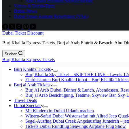
Abu Dhabi Premium Sightseeingtour
Videos & Dubai-Tipps
Dubai News
Dubai Oman Emirate Reiseführer (VAE)
Dubai Ticket Discount
Burj Khalifa Express Tickets. Burj al Arab Eintritt & Besuch. Abu D
Suchen
Burj Khalifa Express Tickets
Burj Khalifa Tickets
Burj Khalifa Sky Ticket – SKIP THE LINE – Levels 12
Eintrittskarten Burj Khalifa Dubai – Burj Khalifa Tickets
Burj al Arab Tickets
Burj Al Arab Dubai, Dinner & Lunch, Abendessen, Resta
Burj al Arab Besichtigung, Teatime, Skyview Bar, Sky
Travel Deals
Dubai Specials
Mit Kindern in Dubai Urlaub machen
Wüsten-Safari Dubai Wüstensafari mit Allrad Jeep Quad
Segel-Ausflug Dubai Creek Angelausflug Jumeirah – jetzt
Tickets Dubai Rundflug Seawings Airplane Flug Show