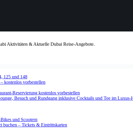
habi Aktivitäten & Aktuelle Dubai Reise-Angebote.
4, 125 und 148
 – kostenlos vorbestellen
urant-Reservierung kostenlos vorbestellen
-Lounge, Besuch und Rundgang inklusive Cocktails und Tee im Luxus-
-Bikes und Scootern
 buchen – Tickets & Eintrittskarten