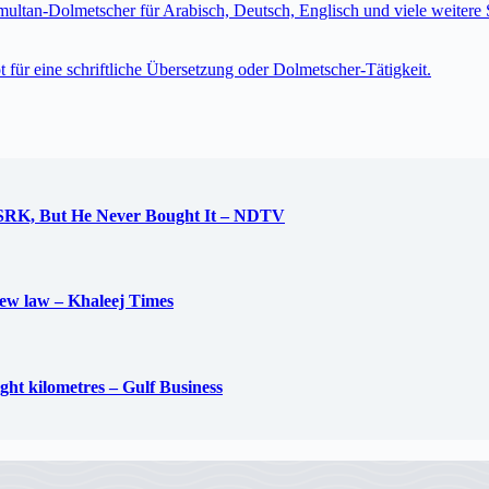
imultan-Dolmetscher für Arabisch, Deutsch, Englisch und viele weite
t für eine schriftliche Übersetzung oder Dolmetscher-Tätigkeit.
 SRK, But He Never Bought It – NDTV
new law – Khaleej Times
ight kilometres – Gulf Business