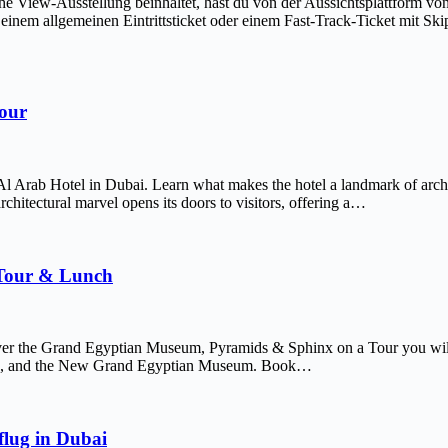
The View-Ausstellung beinhaltet, hast du von der Aussichtsplattform v
em allgemeinen Eintrittsticket oder einem Fast-Track-Ticket mit Skip-
Tour
Al Arab Hotel in Dubai. Learn what makes the hotel a landmark of arch
chitectural marvel opens its doors to visitors, offering a…
 Tour & Lunch
er the Grand Egyptian Museum, Pyramids & Sphinx on a Tour you will 
afre, and the New Grand Egyptian Museum. Book…
lug in Dubai