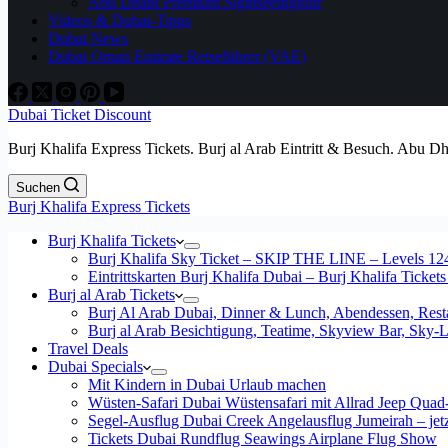
Abu Dhabi Premium Sightseeingtour
Videos & Dubai-Tipps
Dubai News
Dubai Oman Emirate Reiseführer (VAE)
Dubai Ticket Discount
Burj Khalifa Express Tickets. Burj al Arab Eintritt & Besuch. Abu D
Suchen
Burj Khalifa Express Tickets
Burj Khalifa Tickets
Burj Khalifa Sky Ticket – SKIP THE LINE – Levels 12
Eintrittskarten Burj Khalifa Dubai – Burj Khalifa Tickets
Burj al Arab Tickets
Burj Al Arab Dubai, Dinner & Lunch, Abendessen, Resta
Burj al Arab Besichtigung, Teatime, Skyview Bar, Sky
Travel Deals
Dubai Specials
Mit Kindern in Dubai Urlaub machen
Wüsten-Safari Dubai Wüstensafari mit Allrad Jeep Quad
Segel-Ausflug Dubai Creek Angelausflug Jumeirah – jetzt
Tickets Dubai Rundflug Seawings Airplane Flug Show