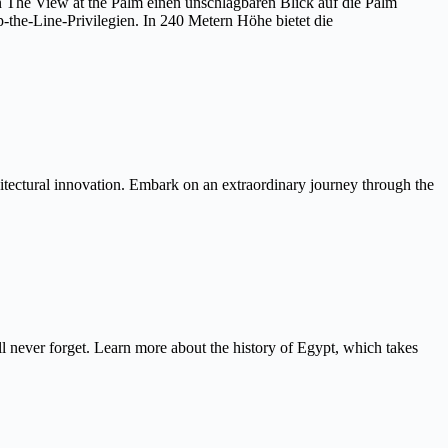
on The View at the Palm einen unschlagbaren Blick auf die Palm
the-Line-Privilegien. In 240 Metern Höhe bietet die
itectural innovation. Embark on an extraordinary journey through the
never forget. Learn more about the history of Egypt, which takes