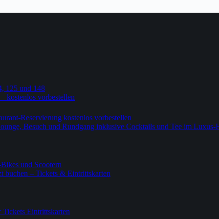
4, 125 und 148
 – kostenlos vorbestellen
urant-Reservierung kostenlos vorbestellen
-Lounge, Besuch und Rundgang inklusive Cocktails und Tee im Luxus-
-Bikes und Scootern
 buchen – Tickets & Eintrittskarten
ickets Eintrittskarten