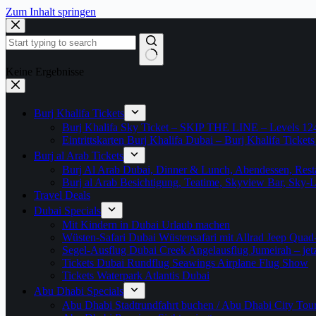
Zum Inhalt springen
Keine Ergebnisse
Burj Khalifa Tickets
Burj Khalifa Sky Ticket – SKIP THE LINE – Levels 12
Eintrittskarten Burj Khalifa Dubai – Burj Khalifa Tickets
Burj al Arab Tickets
Burj Al Arab Dubai, Dinner & Lunch, Abendessen, Resta
Burj al Arab Besichtigung, Teatime, Skyview Bar, Sky
Travel Deals
Dubai Specials
Mit Kindern in Dubai Urlaub machen
Wüsten-Safari Dubai Wüstensafari mit Allrad Jeep Quad
Segel-Ausflug Dubai Creek Angelausflug Jumeirah – jetzt
Tickets Dubai Rundflug Seawings Airplane Flug Show
Tickets Waterpark Atlantis Dubai
Abu Dhabi Specials
Abu Dhabi Stadtrundfahrt buchen / Abu Dhabi City Tour T