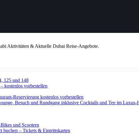
habi Aktivitäten & Aktuelle Dubai Reise-Angebote.
4, 125 und 148
 – kostenlos vorbestellen
urant-Reservierung kostenlos vorbestellen
-Lounge, Besuch und Rundgang inklusive Cocktails und Tee im Luxus-
-Bikes und Scootern
 buchen – Tickets & Eintrittskarten