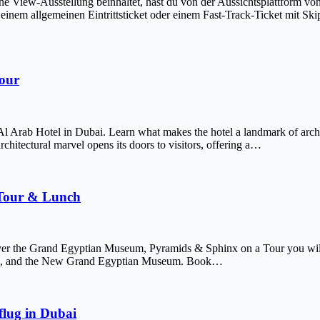
The View-Ausstellung beinhaltet, hast du von der Aussichtsplattform v
em allgemeinen Eintrittsticket oder einem Fast-Track-Ticket mit Skip-
Tour
Al Arab Hotel in Dubai. Learn what makes the hotel a landmark of arch
chitectural marvel opens its doors to visitors, offering a…
 Tour & Lunch
er the Grand Egyptian Museum, Pyramids & Sphinx on a Tour you will 
afre, and the New Grand Egyptian Museum. Book…
lug in Dubai