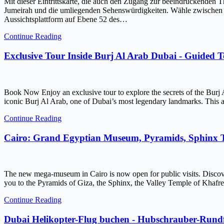
Mit dieser Eintrittskarte, die auch den Zugang zur beeindruckenden 
Jumeirah und die umliegenden Sehenswürdigkeiten. Wähle zwischen ein
Aussichtsplattform auf Ebene 52 des…
Continue Reading
Exclusive Tour Inside Burj Al Arab Dubai - Guided 
Book Now Enjoy an exclusive tour to explore the secrets of the Burj 
iconic Burj Al Arab, one of Dubai’s most legendary landmarks. This ar
Continue Reading
Cairo: Grand Egyptian Museum, Pyramids, Sphinx
The new mega-museum in Cairo is now open for public visits. Discov
you to the Pyramids of Giza, the Sphinx, the Valley Temple of Kh
Continue Reading
Dubai Helikopter-Flug buchen - Hubschrauber-Rundf