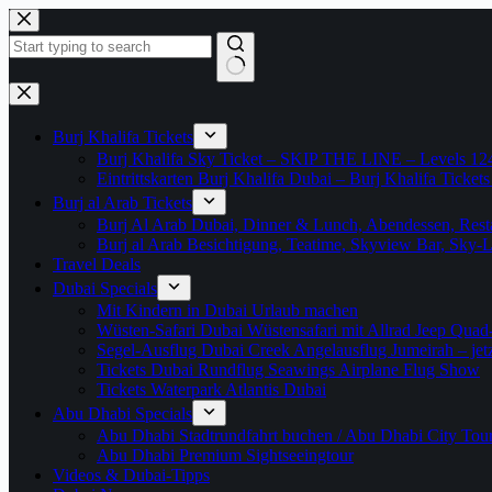
Zum
Inhalt
springen
Keine
Ergebnisse
Burj Khalifa Tickets
Burj Khalifa Sky Ticket – SKIP THE LINE – Levels 12
Eintrittskarten Burj Khalifa Dubai – Burj Khalifa Tickets
Burj al Arab Tickets
Burj Al Arab Dubai, Dinner & Lunch, Abendessen, Resta
Burj al Arab Besichtigung, Teatime, Skyview Bar, Sky
Travel Deals
Dubai Specials
Mit Kindern in Dubai Urlaub machen
Wüsten-Safari Dubai Wüstensafari mit Allrad Jeep Quad
Segel-Ausflug Dubai Creek Angelausflug Jumeirah – jetzt
Tickets Dubai Rundflug Seawings Airplane Flug Show
Tickets Waterpark Atlantis Dubai
Abu Dhabi Specials
Abu Dhabi Stadtrundfahrt buchen / Abu Dhabi City Tour T
Abu Dhabi Premium Sightseeingtour
Videos & Dubai-Tipps