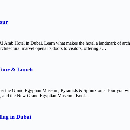
Tour
Al Arab Hotel in Dubai. Learn what makes the hotel a landmark of arch
chitectural marvel opens its doors to visitors, offering a…
 Tour & Lunch
er the Grand Egyptian Museum, Pyramids & Sphinx on a Tour you will 
afre, and the New Grand Egyptian Museum. Book…
lug in Dubai