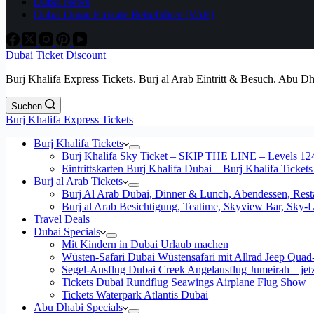
Dubai News
Dubai Oman Emirate Reiseführer (VAE)
Dubai Ticket Discount
Burj Khalifa Express Tickets. Burj al Arab Eintritt & Besuch. Abu D
Suchen
Burj Khalifa Express Tickets
Burj Khalifa Tickets
Burj Khalifa Sky Ticket – SKIP THE LINE – Levels 12
Eintrittskarten Burj Khalifa Dubai – Burj Khalifa Tickets
Burj al Arab Tickets
Burj Al Arab Dubai, Dinner & Lunch, Abendessen, Resta
Burj al Arab Besichtigung, Teatime, Skyview Bar, Sky
Travel Deals
Dubai Specials
Mit Kindern in Dubai Urlaub machen
Wüsten-Safari Dubai Wüstensafari mit Allrad Jeep Quad
Segel-Ausflug Dubai Creek Angelausflug Jumeirah – jetzt
Tickets Dubai Rundflug Seawings Airplane Flug Show
Tickets Waterpark Atlantis Dubai
Abu Dhabi Specials