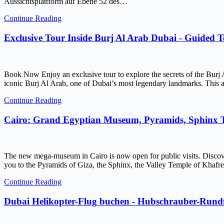
Aussichtsplattform auf Ebene 52 des…
Continue Reading
Exclusive Tour Inside Burj Al Arab Dubai - Guided 
Book Now Enjoy an exclusive tour to explore the secrets of the Burj 
iconic Burj Al Arab, one of Dubai’s most legendary landmarks. This ar
Continue Reading
Cairo: Grand Egyptian Museum, Pyramids, Sphinx
The new mega-museum in Cairo is now open for public visits. Discov
you to the Pyramids of Giza, the Sphinx, the Valley Temple of Kh
Continue Reading
Dubai Helikopter-Flug buchen - Hubschrauber-Rundf