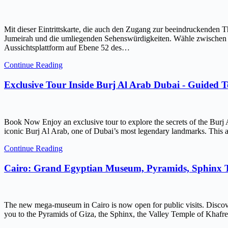
Mit dieser Eintrittskarte, die auch den Zugang zur beeindruckenden 
Jumeirah und die umliegenden Sehenswürdigkeiten. Wähle zwischen ein
Aussichtsplattform auf Ebene 52 des…
Continue Reading
Exclusive Tour Inside Burj Al Arab Dubai - Guided 
Book Now Enjoy an exclusive tour to explore the secrets of the Burj 
iconic Burj Al Arab, one of Dubai’s most legendary landmarks. This ar
Continue Reading
Cairo: Grand Egyptian Museum, Pyramids, Sphinx
The new mega-museum in Cairo is now open for public visits. Discov
you to the Pyramids of Giza, the Sphinx, the Valley Temple of Kh