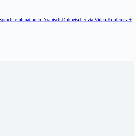
re Sprachkombinationen. Arabisch-Dolmetscher via Video-Konferenz +