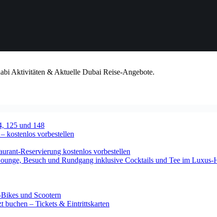
habi Aktivitäten & Aktuelle Dubai Reise-Angebote.
4, 125 und 148
 – kostenlos vorbestellen
urant-Reservierung kostenlos vorbestellen
-Lounge, Besuch und Rundgang inklusive Cocktails und Tee im Luxus-
-Bikes und Scootern
 buchen – Tickets & Eintrittskarten