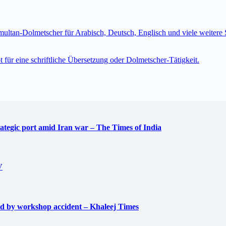
imultan-Dolmetscher für Arabisch, Deutsch, Englisch und viele weite
t für eine schriftliche Übersetzung oder Dolmetscher-Tätigkeit.
trategic port amid Iran war – The Times of India
V
used by workshop accident – Khaleej Times