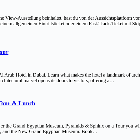
The View-Ausstellung beinhaltet, hast du von der Aussichtsplattform v
em allgemeinen Eintrittsticket oder einem Fast-Track-Ticket mit Skip-
Tour
Al Arab Hotel in Dubai. Learn what makes the hotel a landmark of arch
chitectural marvel opens its doors to visitors, offering a…
 Tour & Lunch
er the Grand Egyptian Museum, Pyramids & Sphinx on a Tour you will 
afre, and the New Grand Egyptian Museum. Book…