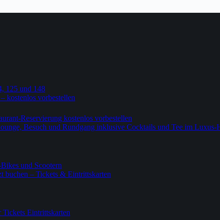
4, 125 und 148
 – kostenlos vorbestellen
urant-Reservierung kostenlos vorbestellen
-Lounge, Besuch und Rundgang inklusive Cocktails und Tee im Luxus-
-Bikes und Scootern
 buchen – Tickets & Eintrittskarten
ickets Eintrittskarten