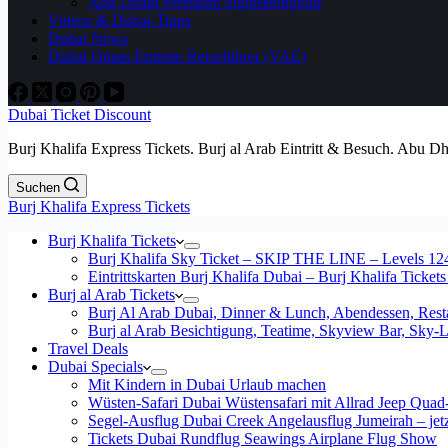
Abu Dhabi Premium Sightseeingtour
Videos & Dubai-Tipps
Dubai News
Dubai Oman Emirate Reiseführer (VAE)
Dubai Ticket Discount
Burj Khalifa Express Tickets. Burj al Arab Eintritt & Besuch. Abu D
Suchen
Burj Khalifa Express Tickets
Burj Khalifa Tickets
Burj Khalifa Sky Ticket – SKIP THE LINE – Levels 12
Eintrittskarten Burj Khalifa Dubai – Burj Khalifa Tickets
Burj al Arab Tickets
Burj Al Arab Dubai, Dinner & Lunch, Abendessen, Resta
Burj al Arab Besichtigung, Teatime, Skyview Bar, Sky
Travel Deals
Dubai Specials
Mit Kindern in Dubai Urlaub machen
Wüsten-Safari Dubai Wüstensafari mit Allrad Jeep Quad
Segel-Ausflug Dubai Creek Angelausflug Jumeirah – jetzt
Tickets Dubai Rundflug Seawings Airplane Flug Show