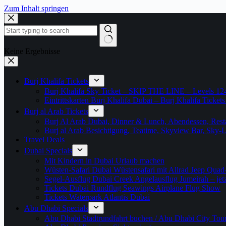
Zum Inhalt springen
Keine Ergebnisse
Burj Khalifa Tickets
Burj Khalifa Sky Ticket – SKIP THE LINE – Levels 12
Eintrittskarten Burj Khalifa Dubai – Burj Khalifa Tickets
Burj al Arab Tickets
Burj Al Arab Dubai, Dinner & Lunch, Abendessen, Resta
Burj al Arab Besichtigung, Teatime, Skyview Bar, Sky
Travel Deals
Dubai Specials
Mit Kindern in Dubai Urlaub machen
Wüsten-Safari Dubai Wüstensafari mit Allrad Jeep Quad
Segel-Ausflug Dubai Creek Angelausflug Jumeirah – jetzt
Tickets Dubai Rundflug Seawings Airplane Flug Show
Tickets Waterpark Atlantis Dubai
Abu Dhabi Specials
Abu Dhabi Stadtrundfahrt buchen / Abu Dhabi City Tour T