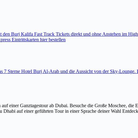
den Burj Kalifa Fast Track Tickets direkt und ohne Anstehen im High
ess Eintrittskarten hier bestellen
 das 7 Sterne Hotel Burj Al-Arab und die Aussicht von der Sky-Loung
 auf einer Ganztagestour ab Dubai. Besuche die Große Moschee, die 
u Dhabi auf einer geführten Tour in einer Sprache deiner Wahl Entdec