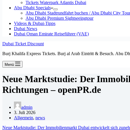
Tickets Waterpark Atlantis Dubai
Abu Dhabi Specials
Abu Dhabi Stadtrundfahrt buchen / Abu Dhabi City Tour T
Abu Dhabi Premium Sightseeingtour
Videos & Dubai-Tipps
Dubai News
Dubai Oman Emirate Reiseführer (VAE)
Dubai Ticket Discount
Burj Khalifa Express Tickets. Burj al Arab Eintritt & Besuch. Abu D
Menü
Neue Marktstudie: Der Immobil
Richtungen – openPR.de
admin
3. Juli 2026
Allgemein
,
news
Neue Marktstudie: Der Immobilienmarkt Dubai entwickelt sich zuneh