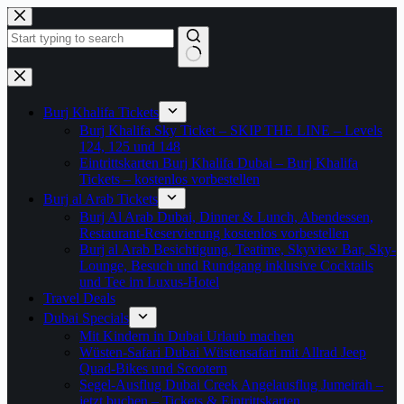
Zum
Inhalt
springen
Keine
Ergebnisse
Burj Khalifa Tickets
Burj Khalifa Sky Ticket – SKIP THE LINE – Levels
124, 125 und 148
Eintrittskarten Burj Khalifa Dubai – Burj Khalifa
Tickets – kostenlos vorbestellen
Burj al Arab Tickets
Burj Al Arab Dubai, Dinner & Lunch, Abendessen,
Restaurant-Reservierung kostenlos vorbestellen
Burj al Arab Besichtigung, Teatime, Skyview Bar, Sky-
Lounge, Besuch und Rundgang inklusive Cocktails
und Tee im Luxus-Hotel
Travel Deals
Dubai Specials
Mit Kindern in Dubai Urlaub machen
Wüsten-Safari Dubai Wüstensafari mit Allrad Jeep
Quad-Bikes und Scootern
Segel-Ausflug Dubai Creek Angelausflug Jumeirah –
jetzt buchen – Tickets & Eintrittskarten