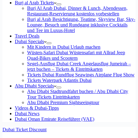
Burj al Arab Tickets
Burj Al Arab Dubai, Dinner & Lunch, Abendessen,
Restaurant-Reservierung kostenlos vorbestellen
Burj al Arab Besichtigung, Teatime, Skyview Bar, Sky-
Lounge, Besuch und Rundgang inklusive Cocktails
und Tee im Luxus-Hotel
Travel Deals
Dubai Specials
Mit Kindern in Dubai Urlaub machen
Wüsten-Safari Dubai Wüstensafari mit Allrad Jeep
Quad-Bikes und Scootern
Segel-Ausflug Dubai Creek Angelausflug Jumeirah –
jetzt buchen – Tickets & Eintrittskarten
Tickets Dubai Rundflug Seawings Airplane Flug Show
Tickets Waterpark Atlantis Dubai
Abu Dhabi Specials
Abu Dhabi Stadtrundfahrt buchen / Abu Dhabi City
Tour Tickets Eintrittskarten
Abu Dhabi Premium Sightseeingtour
Videos & Dubai-Tipps
Dubai News
Dubai Oman Emirate Reiseführer (VAE)
Dubai Ticket Discount