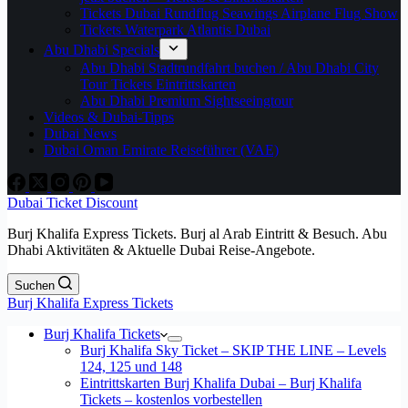
Tickets Dubai Rundflug Seawings Airplane Flug Show
Tickets Waterpark Atlantis Dubai
Abu Dhabi Specials
Abu Dhabi Stadtrundfahrt buchen / Abu Dhabi City
Tour Tickets Eintrittskarten
Abu Dhabi Premium Sightseeingtour
Videos & Dubai-Tipps
Dubai News
Dubai Oman Emirate Reiseführer (VAE)
Dubai Ticket Discount
Burj Khalifa Express Tickets. Burj al Arab Eintritt & Besuch. Abu
Dhabi Aktivitäten & Aktuelle Dubai Reise-Angebote.
Suchen
Burj Khalifa Express Tickets
Burj Khalifa Tickets
Burj Khalifa Sky Ticket – SKIP THE LINE – Levels
124, 125 und 148
Eintrittskarten Burj Khalifa Dubai – Burj Khalifa
Tickets – kostenlos vorbestellen