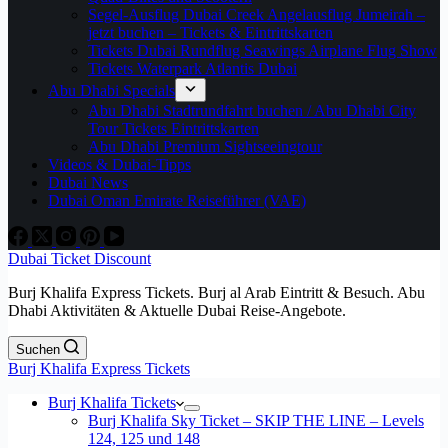
Segel-Ausflug Dubai Creek Angelausflug Jumeirah –
jetzt buchen – Tickets & Eintrittskarten
Tickets Dubai Rundflug Seawings Airplane Flug Show
Tickets Waterpark Atlantis Dubai
Abu Dhabi Specials
Abu Dhabi Stadtrundfahrt buchen / Abu Dhabi City
Tour Tickets Eintrittskarten
Abu Dhabi Premium Sightseeingtour
Videos & Dubai-Tipps
Dubai News
Dubai Oman Emirate Reiseführer (VAE)
Dubai Ticket Discount
Burj Khalifa Express Tickets. Burj al Arab Eintritt & Besuch. Abu
Dhabi Aktivitäten & Aktuelle Dubai Reise-Angebote.
Suchen
Burj Khalifa Express Tickets
Burj Khalifa Tickets
Burj Khalifa Sky Ticket – SKIP THE LINE – Levels
124, 125 und 148