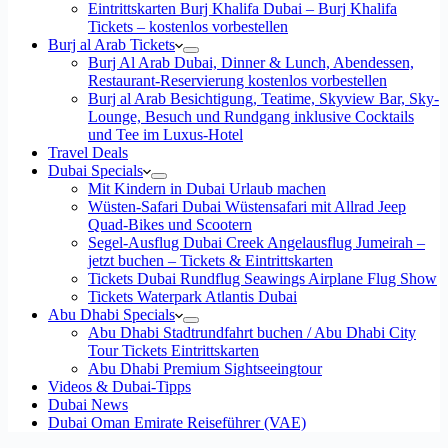
Eintrittskarten Burj Khalifa Dubai – Burj Khalifa
Tickets – kostenlos vorbestellen
Burj al Arab Tickets
Burj Al Arab Dubai, Dinner & Lunch, Abendessen,
Restaurant-Reservierung kostenlos vorbestellen
Burj al Arab Besichtigung, Teatime, Skyview Bar, Sky-
Lounge, Besuch und Rundgang inklusive Cocktails
und Tee im Luxus-Hotel
Travel Deals
Dubai Specials
Mit Kindern in Dubai Urlaub machen
Wüsten-Safari Dubai Wüstensafari mit Allrad Jeep
Quad-Bikes und Scootern
Segel-Ausflug Dubai Creek Angelausflug Jumeirah –
jetzt buchen – Tickets & Eintrittskarten
Tickets Dubai Rundflug Seawings Airplane Flug Show
Tickets Waterpark Atlantis Dubai
Abu Dhabi Specials
Abu Dhabi Stadtrundfahrt buchen / Abu Dhabi City
Tour Tickets Eintrittskarten
Abu Dhabi Premium Sightseeingtour
Videos & Dubai-Tipps
Dubai News
Dubai Oman Emirate Reiseführer (VAE)