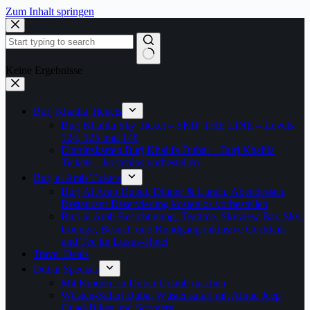
Zum Inhalt springen
Keine Ergebnisse
Burj Khalifa Tickets
Burj Khalifa Sky Ticket – SKIP THE LINE – Levels
124, 125 und 148
Eintrittskarten Burj Khalifa Dubai – Burj Khalifa
Tickets – kostenlos vorbestellen
Burj al Arab Tickets
Burj Al Arab Dubai, Dinner & Lunch, Abendessen,
Restaurant-Reservierung kostenlos vorbestellen
Burj al Arab Besichtigung, Teatime, Skyview Bar, Sky-
Lounge, Besuch und Rundgang inklusive Cocktails
und Tee im Luxus-Hotel
Travel Deals
Dubai Specials
Mit Kindern in Dubai Urlaub machen
Wüsten-Safari Dubai Wüstensafari mit Allrad Jeep
Quad-Bikes und Scootern