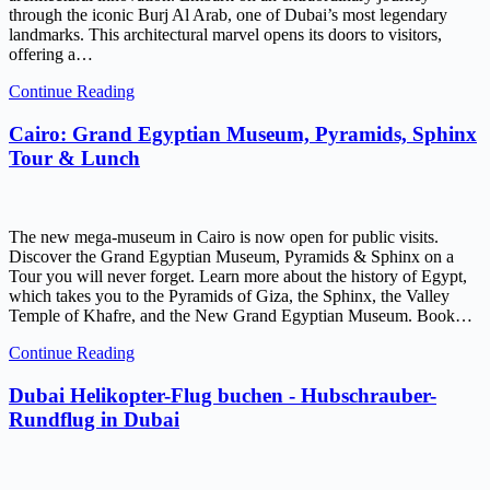
through the iconic Burj Al Arab, one of Dubai’s most legendary
landmarks. This architectural marvel opens its doors to visitors,
offering a…
Continue Reading
Cairo: Grand Egyptian Museum, Pyramids, Sphinx
Tour & Lunch
The new mega-museum in Cairo is now open for public visits.
Discover the Grand Egyptian Museum, Pyramids & Sphinx on a
Tour you will never forget. Learn more about the history of Egypt,
which takes you to the Pyramids of Giza, the Sphinx, the Valley
Temple of Khafre, and the New Grand Egyptian Museum. Book…
Continue Reading
Dubai Helikopter-Flug buchen - Hubschrauber-
Rundflug in Dubai