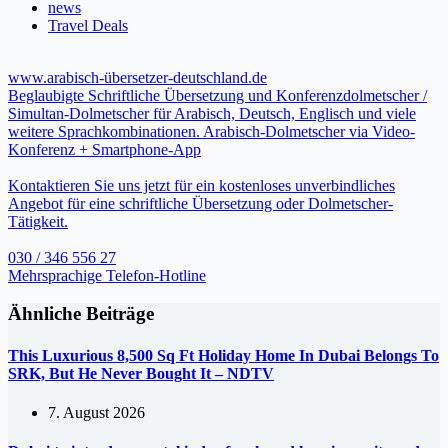
news
Travel Deals
www.arabisch-übersetzer-deutschland.de
Beglaubigte Schriftliche Übersetzung und Konferenzdolmetscher /
Simultan-Dolmetscher für Arabisch, Deutsch, Englisch und viele
weitere Sprachkombinationen. Arabisch-Dolmetscher via Video-
Konferenz + Smartphone-App
Kontaktieren Sie uns jetzt für ein kostenloses unverbindliches
Angebot für eine schriftliche Übersetzung oder Dolmetscher-
Tätigkeit.
030 / 346 556 27
Mehrsprachige Telefon-Hotline
Ähnliche Beiträge
This Luxurious 8,500 Sq Ft Holiday Home In Dubai Belongs To
SRK, But He Never Bought It – NDTV
7. August 2026