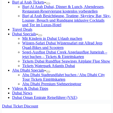
Burj al Arab Tickets
Burj Al Arab Dubai, Dinner & Lunch, Abendessen,
Restaurant-Reservierung kostenlos vorbestellen
Burj al Arab Besichtigung, Teatime, Skyview Bar, Sky-
Lounge, Besuch und Rundgang inklusive Cocktails
und Tee im Luxus-Hotel
Travel Deals
Dubai Specials
Mit Kindern in Dubai Urlaub machen
Wüsten-Safari Dubai Wüstensafari mit Allrad Jeep
Quad-Bikes und Scootern
Segel-Ausflug Dubai Creek Angelausflug Jumeirah –
jetzt buchen – Tickets & Eintrittskarten
Tickets Dubai Rundflug Seawings Airplane Flug Show
Tickets Waterpark Atlantis Dubai
Abu Dhabi Specials
Abu Dhabi Stadtrundfahrt buchen / Abu Dhabi City
Tour Tickets Eintrittskarten
Abu Dhabi Premium Sightseeingtour
Videos & Dubai-Tipps
Dubai News
Dubai Oman Emirate Reiseführer (VAE)
Dubai Ticket Discount