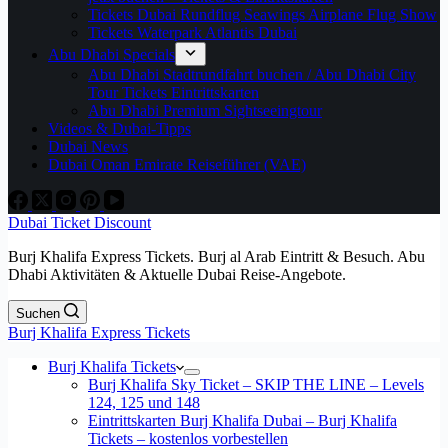
Tickets Dubai Rundflug Seawings Airplane Flug Show
Tickets Waterpark Atlantis Dubai
Abu Dhabi Specials
Abu Dhabi Stadtrundfahrt buchen / Abu Dhabi City
Tour Tickets Eintrittskarten
Abu Dhabi Premium Sightseeingtour
Videos & Dubai-Tipps
Dubai News
Dubai Oman Emirate Reiseführer (VAE)
Dubai Ticket Discount
Burj Khalifa Express Tickets. Burj al Arab Eintritt & Besuch. Abu
Dhabi Aktivitäten & Aktuelle Dubai Reise-Angebote.
Suchen
Burj Khalifa Express Tickets
Burj Khalifa Tickets
Burj Khalifa Sky Ticket – SKIP THE LINE – Levels
124, 125 und 148
Eintrittskarten Burj Khalifa Dubai – Burj Khalifa
Tickets – kostenlos vorbestellen