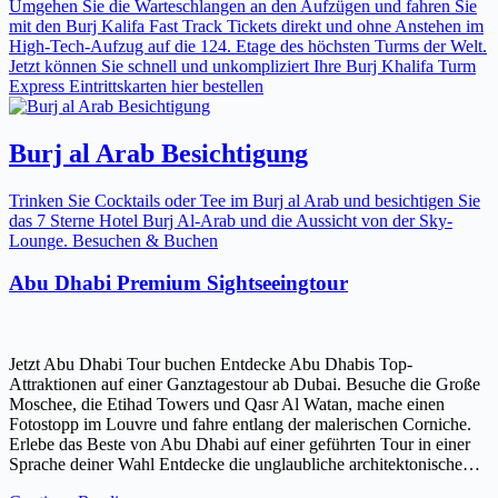
Umgehen Sie die Warteschlangen an den Aufzügen und fahren Sie
mit den Burj Kalifa Fast Track Tickets direkt und ohne Anstehen im
High-Tech-Aufzug auf die 124. Etage des höchsten Turms der Welt.
Jetzt können Sie schnell und unkompliziert Ihre Burj Khalifa Turm
Express Eintrittskarten hier bestellen
Burj al Arab Besichtigung
Trinken Sie Cocktails oder Tee im Burj al Arab und besichtigen Sie
das 7 Sterne Hotel Burj Al-Arab und die Aussicht von der Sky-
Lounge. Besuchen & Buchen
Abu Dhabi Premium Sightseeingtour
Jetzt Abu Dhabi Tour buchen Entdecke Abu Dhabis Top-
Attraktionen auf einer Ganztagestour ab Dubai. Besuche die Große
Moschee, die Etihad Towers und Qasr Al Watan, mache einen
Fotostopp im Louvre und fahre entlang der malerischen Corniche.
Erlebe das Beste von Abu Dhabi auf einer geführten Tour in einer
Sprache deiner Wahl Entdecke die unglaubliche architektonische…