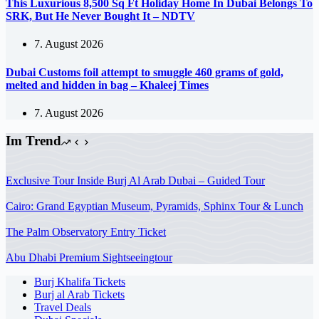
This Luxurious 8,500 Sq Ft Holiday Home In Dubai Belongs To
SRK, But He Never Bought It – NDTV
7. August 2026
Dubai Customs foil attempt to smuggle 460 grams of gold,
melted and hidden in bag – Khaleej Times
7. August 2026
Im Trend
Exclusive Tour Inside Burj Al Arab Dubai – Guided Tour
Cairo: Grand Egyptian Museum, Pyramids, Sphinx Tour & Lunch
The Palm Observatory Entry Ticket
Abu Dhabi Premium Sightseeingtour
Burj Khalifa Tickets
Burj al Arab Tickets
Travel Deals