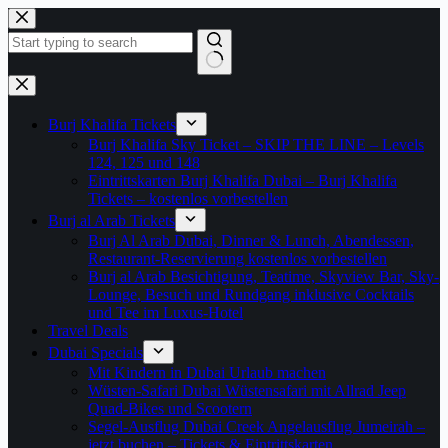
Zum
Inhalt
springen
Keine
Ergebnisse
Burj Khalifa Tickets
Burj Khalifa Sky Ticket – SKIP THE LINE – Levels
124, 125 und 148
Eintrittskarten Burj Khalifa Dubai – Burj Khalifa
Tickets – kostenlos vorbestellen
Burj al Arab Tickets
Burj Al Arab Dubai, Dinner & Lunch, Abendessen,
Restaurant-Reservierung kostenlos vorbestellen
Burj al Arab Besichtigung, Teatime, Skyview Bar, Sky-
Lounge, Besuch und Rundgang inklusive Cocktails
und Tee im Luxus-Hotel
Travel Deals
Dubai Specials
Mit Kindern in Dubai Urlaub machen
Wüsten-Safari Dubai Wüstensafari mit Allrad Jeep
Quad-Bikes und Scootern
Segel-Ausflug Dubai Creek Angelausflug Jumeirah –
jetzt buchen – Tickets & Eintrittskarten