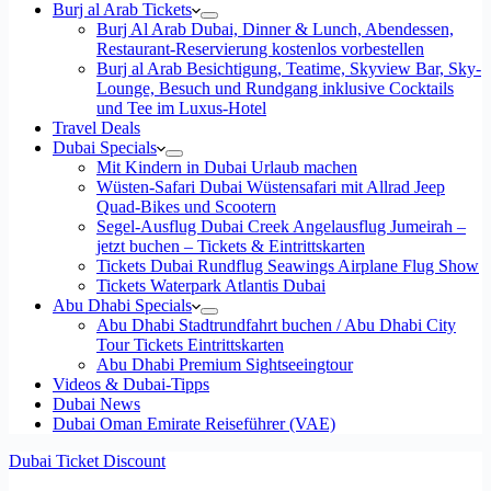
Burj al Arab Tickets
Burj Al Arab Dubai, Dinner & Lunch, Abendessen,
Restaurant-Reservierung kostenlos vorbestellen
Burj al Arab Besichtigung, Teatime, Skyview Bar, Sky-
Lounge, Besuch und Rundgang inklusive Cocktails
und Tee im Luxus-Hotel
Travel Deals
Dubai Specials
Mit Kindern in Dubai Urlaub machen
Wüsten-Safari Dubai Wüstensafari mit Allrad Jeep
Quad-Bikes und Scootern
Segel-Ausflug Dubai Creek Angelausflug Jumeirah –
jetzt buchen – Tickets & Eintrittskarten
Tickets Dubai Rundflug Seawings Airplane Flug Show
Tickets Waterpark Atlantis Dubai
Abu Dhabi Specials
Abu Dhabi Stadtrundfahrt buchen / Abu Dhabi City
Tour Tickets Eintrittskarten
Abu Dhabi Premium Sightseeingtour
Videos & Dubai-Tipps
Dubai News
Dubai Oman Emirate Reiseführer (VAE)
Dubai Ticket Discount