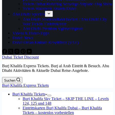
Tickets Dubai Rundflug Seawings Airplane Flug Show
Tickets Waterpark Atlantis Dubai
Abu Dhabi Specials
Abu Dhabi Stadtrundfahrt buchen / Abu Dhabi City
Tour Tickets Eintrittskarten
Abu Dhabi Premium Sightseeingtour
Videos & Dubai-Tipps
Dubai News
Dubai Oman Emirate Reiseführer (VAE)
Dubai Ticket Discount
Burj Khalifa Express Tickets. Burj al Arab Eintritt & Besuch. Abu
Dhabi Aktivitäten & Aktuelle Dubai Reise-Angebote.
Suchen
Burj Khalifa Express Tickets
Burj Khalifa Tickets
Burj Khalifa Sky Ticket – SKIP THE LINE – Levels
124, 125 und 148
Eintrittskarten Burj Khalifa Dubai – Burj Khalifa
Tickets – kostenlos vorbestellen