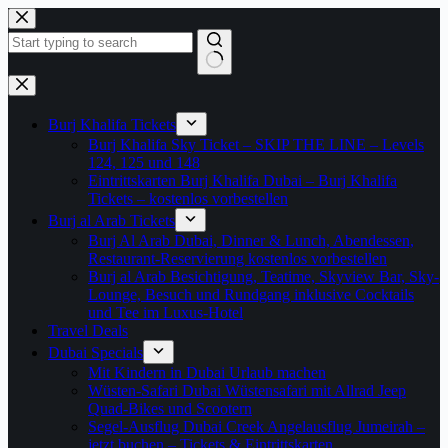
Zum
Inhalt
springen
Keine
Ergebnisse
Burj Khalifa Tickets
Burj Khalifa Sky Ticket – SKIP THE LINE – Levels
124, 125 und 148
Eintrittskarten Burj Khalifa Dubai – Burj Khalifa
Tickets – kostenlos vorbestellen
Burj al Arab Tickets
Burj Al Arab Dubai, Dinner & Lunch, Abendessen,
Restaurant-Reservierung kostenlos vorbestellen
Burj al Arab Besichtigung, Teatime, Skyview Bar, Sky-
Lounge, Besuch und Rundgang inklusive Cocktails
und Tee im Luxus-Hotel
Travel Deals
Dubai Specials
Mit Kindern in Dubai Urlaub machen
Wüsten-Safari Dubai Wüstensafari mit Allrad Jeep
Quad-Bikes und Scootern
Segel-Ausflug Dubai Creek Angelausflug Jumeirah –
jetzt buchen – Tickets & Eintrittskarten