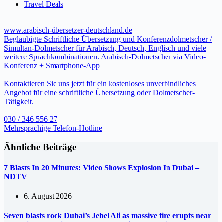
Travel Deals
www.arabisch-übersetzer-deutschland.de
Beglaubigte Schriftliche Übersetzung und Konferenzdolmetscher /
Simultan-Dolmetscher für Arabisch, Deutsch, Englisch und viele
weitere Sprachkombinationen. Arabisch-Dolmetscher via Video-
Konferenz + Smartphone-App
Kontaktieren Sie uns jetzt für ein kostenloses unverbindliches
Angebot für eine schriftliche Übersetzung oder Dolmetscher-
Tätigkeit.
030 / 346 556 27
Mehrsprachige Telefon-Hotline
Ähnliche Beiträge
7 Blasts In 20 Minutes: Video Shows Explosion In Dubai –
NDTV
6. August 2026
Seven blasts rock Dubai’s Jebel Ali as massive fire erupts near