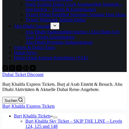
Segel-Ausflug Dubai Creek Angelausflug Jumeirah –
jetzt buchen – Tickets & Eintrittskarten
Tickets Dubai Rundflug Seawings Airplane Flug Show
Tickets Waterpark Atlantis Dubai
Abu Dhabi Specials
Abu Dhabi Stadtrundfahrt buchen / Abu Dhabi City
Tour Tickets Eintrittskarten
Abu Dhabi Premium Sightseeingtour
Videos & Dubai-Tipps
Dubai News
Dubai Oman Emirate Reiseführer (VAE)
Dubai Ticket Discount
Burj Khalifa Express Tickets. Burj al Arab Eintritt & Besuch. Abu
Dhabi Aktivitäten & Aktuelle Dubai Reise-Angebote.
Suchen
Burj Khalifa Express Tickets
Burj Khalifa Tickets
Burj Khalifa Sky Ticket – SKIP THE LINE – Levels
124, 125 und 148