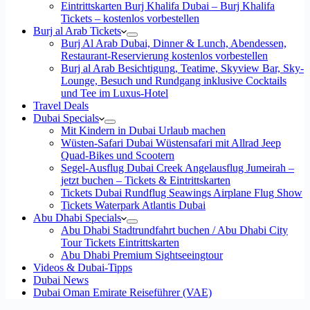
Eintrittskarten Burj Khalifa Dubai – Burj Khalifa
Tickets – kostenlos vorbestellen
Burj al Arab Tickets
Burj Al Arab Dubai, Dinner & Lunch, Abendessen,
Restaurant-Reservierung kostenlos vorbestellen
Burj al Arab Besichtigung, Teatime, Skyview Bar, Sky-
Lounge, Besuch und Rundgang inklusive Cocktails
und Tee im Luxus-Hotel
Travel Deals
Dubai Specials
Mit Kindern in Dubai Urlaub machen
Wüsten-Safari Dubai Wüstensafari mit Allrad Jeep
Quad-Bikes und Scootern
Segel-Ausflug Dubai Creek Angelausflug Jumeirah –
jetzt buchen – Tickets & Eintrittskarten
Tickets Dubai Rundflug Seawings Airplane Flug Show
Tickets Waterpark Atlantis Dubai
Abu Dhabi Specials
Abu Dhabi Stadtrundfahrt buchen / Abu Dhabi City
Tour Tickets Eintrittskarten
Abu Dhabi Premium Sightseeingtour
Videos & Dubai-Tipps
Dubai News
Dubai Oman Emirate Reiseführer (VAE)