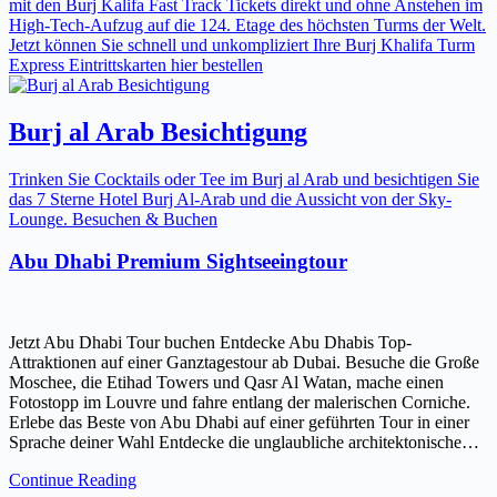
mit den Burj Kalifa Fast Track Tickets direkt und ohne Anstehen im
High-Tech-Aufzug auf die 124. Etage des höchsten Turms der Welt.
Jetzt können Sie schnell und unkompliziert Ihre Burj Khalifa Turm
Express Eintrittskarten hier bestellen
Burj al Arab Besichtigung
Trinken Sie Cocktails oder Tee im Burj al Arab und besichtigen Sie
das 7 Sterne Hotel Burj Al-Arab und die Aussicht von der Sky-
Lounge. Besuchen & Buchen
Abu Dhabi Premium Sightseeingtour
Jetzt Abu Dhabi Tour buchen Entdecke Abu Dhabis Top-
Attraktionen auf einer Ganztagestour ab Dubai. Besuche die Große
Moschee, die Etihad Towers und Qasr Al Watan, mache einen
Fotostopp im Louvre und fahre entlang der malerischen Corniche.
Erlebe das Beste von Abu Dhabi auf einer geführten Tour in einer
Sprache deiner Wahl Entdecke die unglaubliche architektonische…
Continue Reading