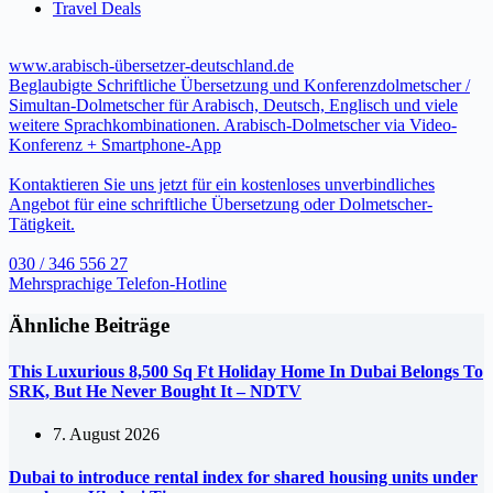
Travel Deals
www.arabisch-übersetzer-deutschland.de
Beglaubigte Schriftliche Übersetzung und Konferenzdolmetscher /
Simultan-Dolmetscher für Arabisch, Deutsch, Englisch und viele
weitere Sprachkombinationen. Arabisch-Dolmetscher via Video-
Konferenz + Smartphone-App
Kontaktieren Sie uns jetzt für ein kostenloses unverbindliches
Angebot für eine schriftliche Übersetzung oder Dolmetscher-
Tätigkeit.
030 / 346 556 27
Mehrsprachige Telefon-Hotline
Ähnliche Beiträge
This Luxurious 8,500 Sq Ft Holiday Home In Dubai Belongs To
SRK, But He Never Bought It – NDTV
7. August 2026
Dubai to introduce rental index for shared housing units under