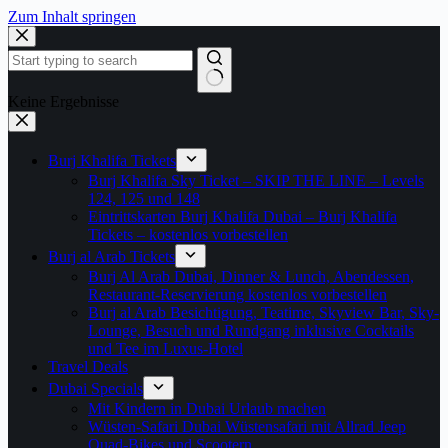
Zum Inhalt springen
Keine Ergebnisse
Burj Khalifa Tickets
Burj Khalifa Sky Ticket – SKIP THE LINE – Levels
124, 125 und 148
Eintrittskarten Burj Khalifa Dubai – Burj Khalifa
Tickets – kostenlos vorbestellen
Burj al Arab Tickets
Burj Al Arab Dubai, Dinner & Lunch, Abendessen,
Restaurant-Reservierung kostenlos vorbestellen
Burj al Arab Besichtigung, Teatime, Skyview Bar, Sky-
Lounge, Besuch und Rundgang inklusive Cocktails
und Tee im Luxus-Hotel
Travel Deals
Dubai Specials
Mit Kindern in Dubai Urlaub machen
Wüsten-Safari Dubai Wüstensafari mit Allrad Jeep
Quad-Bikes und Scootern