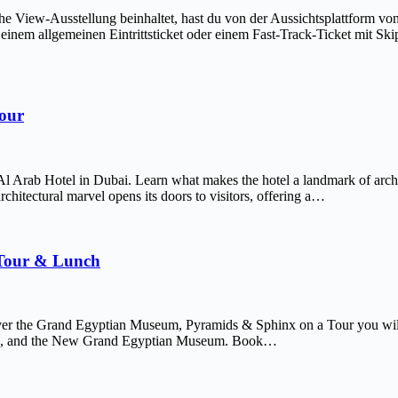
The View-Ausstellung beinhaltet, hast du von der Aussichtsplattform v
em allgemeinen Eintrittsticket oder einem Fast-Track-Ticket mit Skip-
Tour
Al Arab Hotel in Dubai. Learn what makes the hotel a landmark of arch
chitectural marvel opens its doors to visitors, offering a…
 Tour & Lunch
er the Grand Egyptian Museum, Pyramids & Sphinx on a Tour you will 
afre, and the New Grand Egyptian Museum. Book…