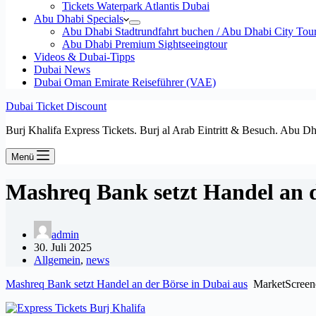
Tickets Waterpark Atlantis Dubai
Abu Dhabi Specials
Abu Dhabi Stadtrundfahrt buchen / Abu Dhabi City Tour T
Abu Dhabi Premium Sightseeingtour
Videos & Dubai-Tipps
Dubai News
Dubai Oman Emirate Reiseführer (VAE)
Dubai Ticket Discount
Burj Khalifa Express Tickets. Burj al Arab Eintritt & Besuch. Abu D
Menü
Mashreq Bank setzt Handel an d
admin
30. Juli 2025
Allgemein
,
news
Mashreq Bank setzt Handel an der Börse in Dubai aus
MarketScreene