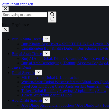
Zum Inhalt springen
Keine Ergebnisse
Burj Khalifa Tickets
Burj Khalifa Sky Ticket – SKIP THE LINE – Levels 12
Eintrittskarten Burj Khalifa Dubai – Burj Khalifa Tickets
Burj al Arab Tickets
Burj Al Arab Dubai, Dinner & Lunch, Abendessen, Resta
Burj al Arab Besichtigung, Teatime, Skyview Bar, Sky
Travel Deals
Dubai Specials
Mit Kindern in Dubai Urlaub machen
Wüsten-Safari Dubai Wüstensafari mit Allrad Jeep Quad
Segel-Ausflug Dubai Creek Angelausflug Jumeirah – jetzt
Tickets Dubai Rundflug Seawings Airplane Flug Show
Tickets Waterpark Atlantis Dubai
Abu Dhabi Specials
Abu Dhabi Stadtrundfahrt buchen / Abu Dhabi City Tour T