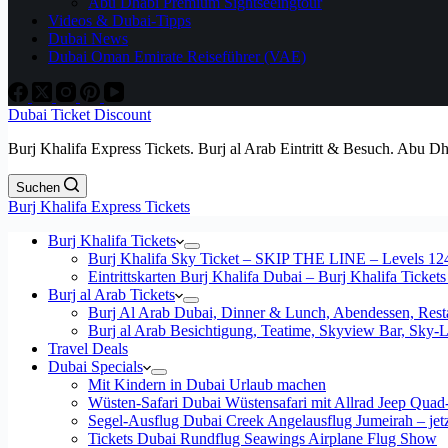
Abu Dhabi Premium Sightseeingtour
Videos & Dubai-Tipps
Dubai News
Dubai Oman Emirate Reiseführer (VAE)
Dubai Ticket Discount
Burj Khalifa Express Tickets. Burj al Arab Eintritt & Besuch. Abu D
Suchen
Burj Khalifa Express Tickets
Burj Khalifa Tickets
Burj Khalifa Sky Ticket – SKIP THE LINE – Levels 12
Eintrittskarten Burj Khalifa Dubai – Burj Khalifa Tickets
Burj al Arab Tickets
Burj Al Arab Dubai, Dinner & Lunch, Abendessen, Resta
Burj al Arab Besichtigung, Teatime, Skyview Bar, Sky
Travel Deals
Dubai Specials
Mit Kindern in Dubai Urlaub machen
Wüsten-Safari Dubai Wüstensafari mit Allrad Jeep Quad
Segel-Ausflug Dubai Creek Angelausflug Jumeirah – jetzt
Tickets Dubai Rundflug Seawings Airplane Flug Show