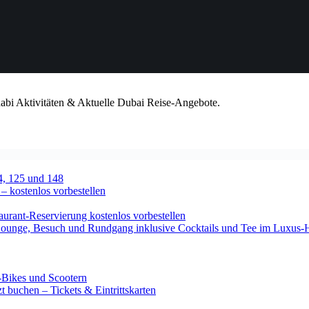
habi Aktivitäten & Aktuelle Dubai Reise-Angebote.
4, 125 und 148
 – kostenlos vorbestellen
urant-Reservierung kostenlos vorbestellen
-Lounge, Besuch und Rundgang inklusive Cocktails und Tee im Luxus-
-Bikes und Scootern
 buchen – Tickets & Eintrittskarten