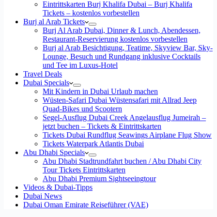
Eintrittskarten Burj Khalifa Dubai – Burj Khalifa
Tickets – kostenlos vorbestellen
Burj al Arab Tickets
Burj Al Arab Dubai, Dinner & Lunch, Abendessen,
Restaurant-Reservierung kostenlos vorbestellen
Burj al Arab Besichtigung, Teatime, Skyview Bar, Sky-
Lounge, Besuch und Rundgang inklusive Cocktails
und Tee im Luxus-Hotel
Travel Deals
Dubai Specials
Mit Kindern in Dubai Urlaub machen
Wüsten-Safari Dubai Wüstensafari mit Allrad Jeep
Quad-Bikes und Scootern
Segel-Ausflug Dubai Creek Angelausflug Jumeirah –
jetzt buchen – Tickets & Eintrittskarten
Tickets Dubai Rundflug Seawings Airplane Flug Show
Tickets Waterpark Atlantis Dubai
Abu Dhabi Specials
Abu Dhabi Stadtrundfahrt buchen / Abu Dhabi City
Tour Tickets Eintrittskarten
Abu Dhabi Premium Sightseeingtour
Videos & Dubai-Tipps
Dubai News
Dubai Oman Emirate Reiseführer (VAE)