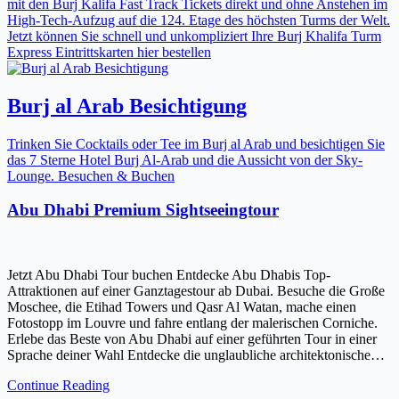
mit den Burj Kalifa Fast Track Tickets direkt und ohne Anstehen im
High-Tech-Aufzug auf die 124. Etage des höchsten Turms der Welt.
Jetzt können Sie schnell und unkompliziert Ihre Burj Khalifa Turm
Express Eintrittskarten hier bestellen
Burj al Arab Besichtigung
Trinken Sie Cocktails oder Tee im Burj al Arab und besichtigen Sie
das 7 Sterne Hotel Burj Al-Arab und die Aussicht von der Sky-
Lounge. Besuchen & Buchen
Abu Dhabi Premium Sightseeingtour
Jetzt Abu Dhabi Tour buchen Entdecke Abu Dhabis Top-
Attraktionen auf einer Ganztagestour ab Dubai. Besuche die Große
Moschee, die Etihad Towers und Qasr Al Watan, mache einen
Fotostopp im Louvre und fahre entlang der malerischen Corniche.
Erlebe das Beste von Abu Dhabi auf einer geführten Tour in einer
Sprache deiner Wahl Entdecke die unglaubliche architektonische…
Continue Reading