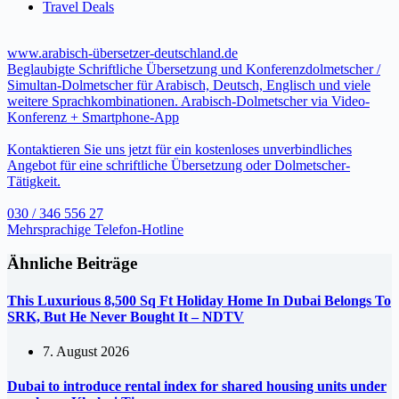
Travel Deals
www.arabisch-übersetzer-deutschland.de
Beglaubigte Schriftliche Übersetzung und Konferenzdolmetscher /
Simultan-Dolmetscher für Arabisch, Deutsch, Englisch und viele
weitere Sprachkombinationen. Arabisch-Dolmetscher via Video-
Konferenz + Smartphone-App
Kontaktieren Sie uns jetzt für ein kostenloses unverbindliches
Angebot für eine schriftliche Übersetzung oder Dolmetscher-
Tätigkeit.
030 / 346 556 27
Mehrsprachige Telefon-Hotline
Ähnliche Beiträge
This Luxurious 8,500 Sq Ft Holiday Home In Dubai Belongs To
SRK, But He Never Bought It – NDTV
7. August 2026
Dubai to introduce rental index for shared housing units under