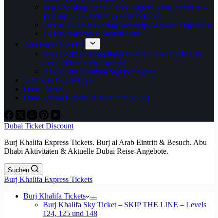
Segel-Ausflug Dubai Creek Angelausflug Jumeirah –
jetzt buchen – Tickets & Eintrittskarten
Tickets Dubai Rundflug Seawings Airplane Flug Show
Tickets Waterpark Atlantis Dubai
Abu Dhabi Specials
Abu Dhabi Stadtrundfahrt buchen / Abu Dhabi City
Tour Tickets Eintrittskarten
Abu Dhabi Premium Sightseeingtour
Videos & Dubai-Tipps
Dubai News
Dubai Oman Emirate Reiseführer (VAE)
Dubai Ticket Discount
Burj Khalifa Express Tickets. Burj al Arab Eintritt & Besuch. Abu
Dhabi Aktivitäten & Aktuelle Dubai Reise-Angebote.
Suchen
Burj Khalifa Express Tickets
Burj Khalifa Tickets
Burj Khalifa Sky Ticket – SKIP THE LINE – Levels
124, 125 und 148