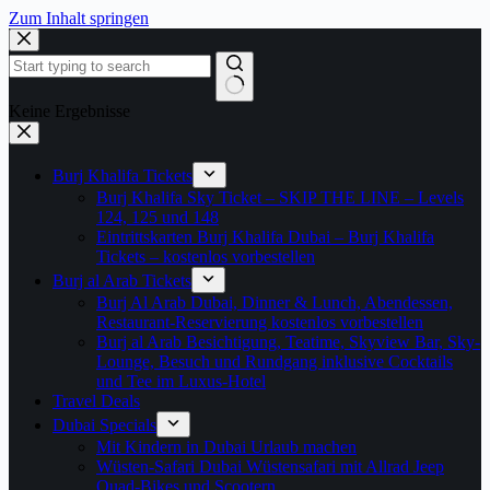
Zum Inhalt springen
Keine Ergebnisse
Burj Khalifa Tickets
Burj Khalifa Sky Ticket – SKIP THE LINE – Levels
124, 125 und 148
Eintrittskarten Burj Khalifa Dubai – Burj Khalifa
Tickets – kostenlos vorbestellen
Burj al Arab Tickets
Burj Al Arab Dubai, Dinner & Lunch, Abendessen,
Restaurant-Reservierung kostenlos vorbestellen
Burj al Arab Besichtigung, Teatime, Skyview Bar, Sky-
Lounge, Besuch und Rundgang inklusive Cocktails
und Tee im Luxus-Hotel
Travel Deals
Dubai Specials
Mit Kindern in Dubai Urlaub machen
Wüsten-Safari Dubai Wüstensafari mit Allrad Jeep
Quad-Bikes und Scootern